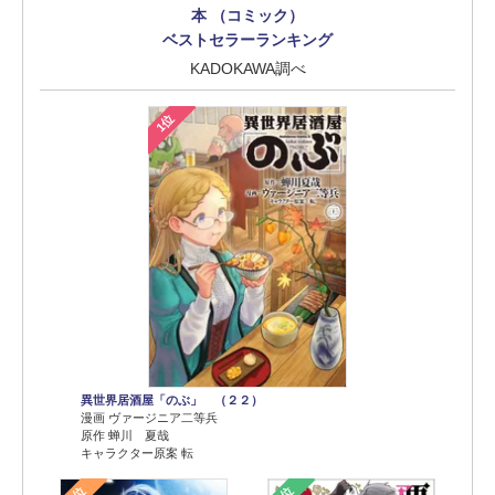
本 （コミック）
ベストセラーランキング
KADOKAWA調べ
1位
異世界居酒屋「のぶ」 （２２）
漫画 ヴァージニア二等兵
原作 蝉川 夏哉
キャラクター原案 転