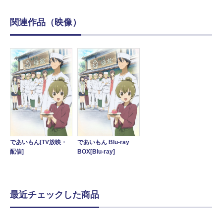
関連作品（映像）
であいもん[TV放映・
であいもん Blu-ray
配信]
BOX[Blu-ray]
最近チェックした商品