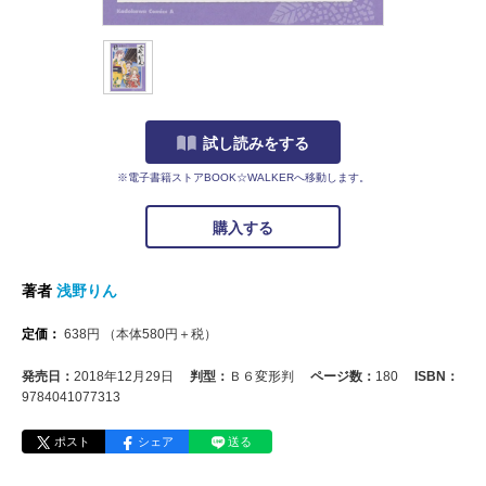
試し読みをする
※電子書籍ストアBOOK☆WALKERへ移動します。
購入する
著者
浅野りん
定価：
638
円
（本体
580
円＋税）
発売日：
2018年12月29日
判型：
Ｂ６変形判
ページ数：
180
ISBN：
9784041077313
ポスト
シェア
送る