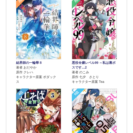
2位
3位
結界師の一輪華 8
悪役令嬢レベル99 ～私は裏ボ
著者 おだやか
スです…2
原作 クレハ
著者 のこみ
キャラクター原案 ボダック
原作 七夕 さとり
ス
キャラクター原案 Tea
4位
5位