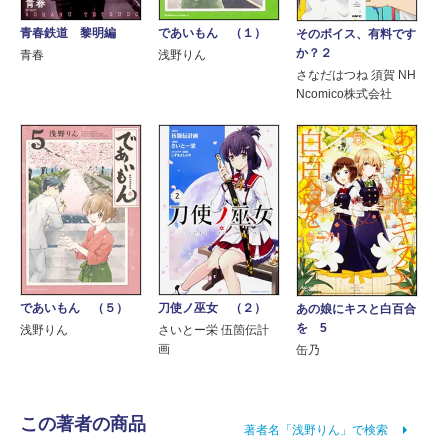
青春鉄道 黎明編
であいもん （１）
そのボイス、有料です
か？２
青春
浅野りん
さなだはつね 須賀 NH
Ncomico株式会社
であいもん （５）
刀使ノ巫女 （２）
あの娘にキスと白百合
を 5
浅野りん
さいとー栄 伍箇伝計
画
缶乃
この著者の商品
著者名「浅野りん」で検索