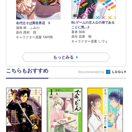
BLゲームの主人公の弟である
名代辻そば異世界店 5
ことに気…2
漫画 林 ふみの
著者 加奈
原作 西村 西
原作 花果 唯
キャラクター原案 TAPI岡
キャラクター原案 しヴぇ
もっとみる
こちらもおすすめ
Recommended by