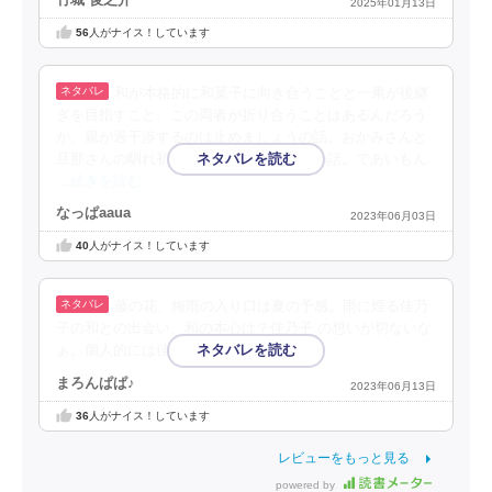
2025年01月13日
56
人がナイス！しています
和が本格的に和菓子に向き合うことと一果が後継
ぎを目指すこと、この両者が折り合うことはあるんだろう
か。親が過干渉するのは止めましょうの話。おかみさんと
旦那さんの馴れ初め話。運動会リベンジの話。であいもん
…続きを読む
なっぱaaua
2023年06月03日
40
人がナイス！しています
藤の花、梅雨の入り口は夏の予感。雨に煙る佳乃
子の和との出会い、和の本心は？佳乃子 の想いが切ないな
ぁ。個人的には佳乃子さん推しなんで♪
まろんぱぱ♪
2023年06月13日
36
人がナイス！しています
レビューをもっと見る
powered by