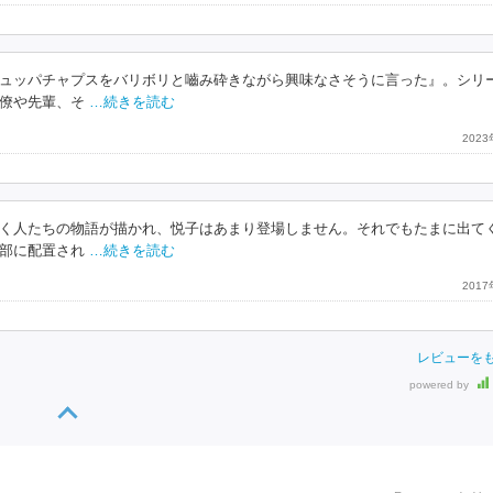
ュッパチャプスをバリボリと嚙み砕きながら興味なさそうに言った』。シリ
僚や先輩、そ
…続きを読む
202
く人たちの物語が描かれ、悦子はあまり登場しません。それでもたまに出て
部に配置され
…続きを読む
201
レビューを
powered by