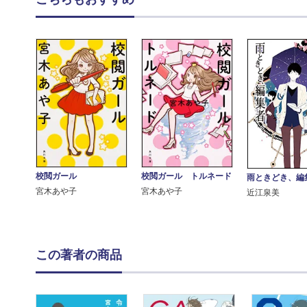
校閲ガール
校閲ガール トルネード
雨ときどき、編
宮木あや子
宮木あや子
近江泉美
この著者の商品