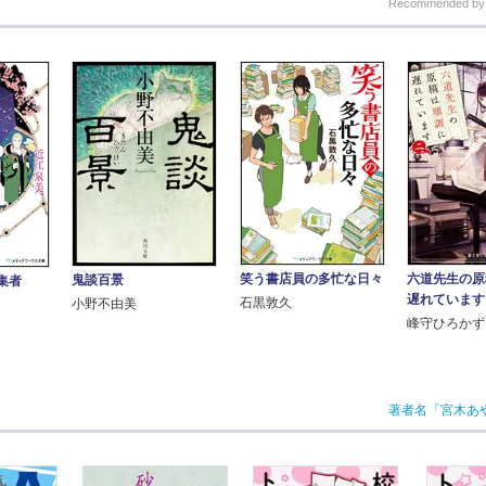
Recommended b
笑う書店員の多忙な日々
六道先生の原
鬼談百景
集者
遅れています
石黒敦久
小野不由美
峰守ひろかず
著者名「宮木あ