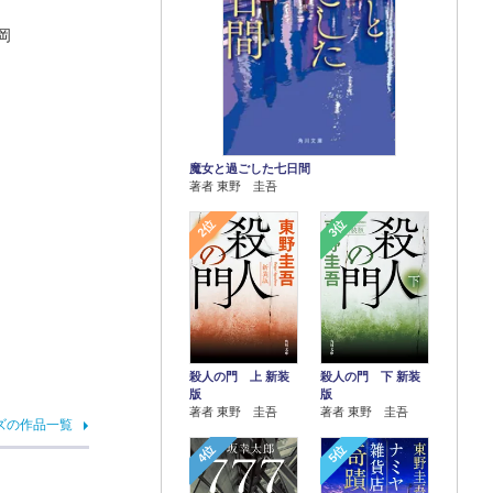
岡
魔女と過ごした七日間
著者 東野 圭吾
2位
3位
殺人の門 上 新装
殺人の門 下 新装
版
版
著者 東野 圭吾
著者 東野 圭吾
ズの作品一覧
4位
5位