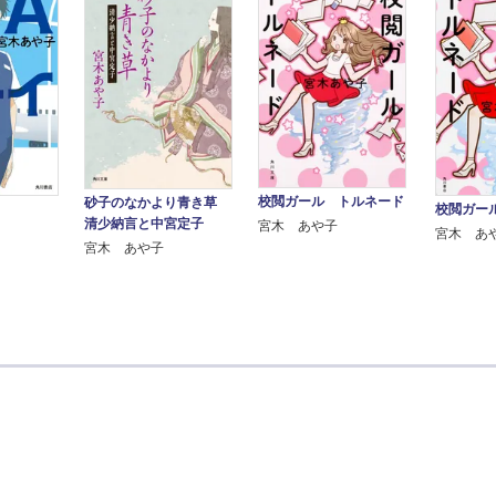
校閲ガール トルネード
砂子のなかより青き草
校閲ガー
清少納言と中宮定子
宮木 あや子
宮木 あ
宮木 あや子