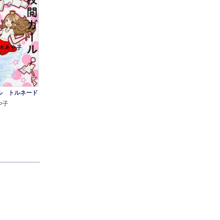
ル トルネード
や子