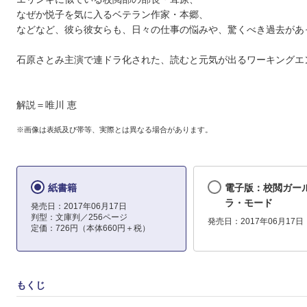
なぜか悦子を気に入るベテラン作家・本郷、
などなど、彼ら彼女らも、日々の仕事の悩みや、驚くべき過去があ
石原さとみ主演で連ドラ化された、読むと元気が出るワーキングエ
解説＝唯川 恵
※画像は表紙及び帯等、実際とは異なる場合があります。
紙書籍
電子版：校閲ガー
ラ・モード
発売日：2017年06月17日
判型：文庫判／256ページ
発売日：2017年06月17日
定価：726円（本体660円＋税）
もくじ