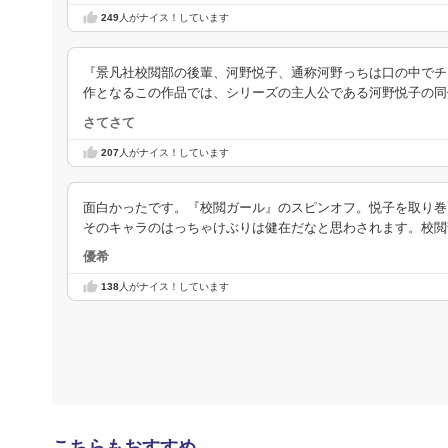
249
人がナイス！しています
『景凡社校閲部の後輩、河野悦子、通称河野っちは口の中でチ
作となるこの作品では、シリーズの主人公である河野悦子の同
さてさて
207
人がナイス！しています
面白かったです。『校閲ガール』のスピンオフ。悦子を取り巻
そのキャラのはっちゃけぶりは健在だなと思わされます。校閲
優希
138
人がナイス！しています
こちらもおすすめ