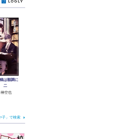
y
稿は順調に
 二
 榊空也
や子」で検索