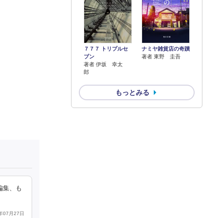
７７７ トリプルセ
ナミヤ雑貨店の奇蹟
ブン
著者 東野 圭吾
著者 伊坂 幸太
郎
もっとみる
編集、も
7年07月27日