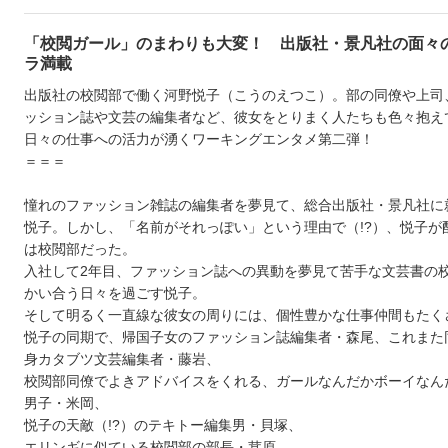
「校閲ガール」のまわりも大変！ 出版社・景凡社の面々
ラ満載
出版社の校閲部で働く河野悦子（こうのえつこ）。部の同僚や上司
ッション誌や文芸の編集者など、彼女をとりまく人たちも色々抱え
日々の仕事への活力が湧くワーキングエンタメ第二弾！
＝＝＝
憧れのファッション雑誌の編集者を夢見て、総合出版社・景凡社に
悦子。しかし、「名前がそれっぽい」という理由で（!?）、悦子が
は校閲部だった。
入社して2年目、ファッション誌への異動を夢見て苦手な文芸書の
かい合う日々を過ごす悦子。
そして明るく一直線な彼女の周りには、個性豊かな仕事仲間もたく
悦子の同期で、帰国子女のファッション誌編集者・森尾、これまた
身カタブツ文芸編集者・藤岩、
校閲部同僚でよきアドバイスをくれる、ガールなんだかボーイなん
男子・米岡、
悦子の天敵（!?）のテキトー編集男・貝塚、
エリンギに似ている校閲部の部長・茸原、