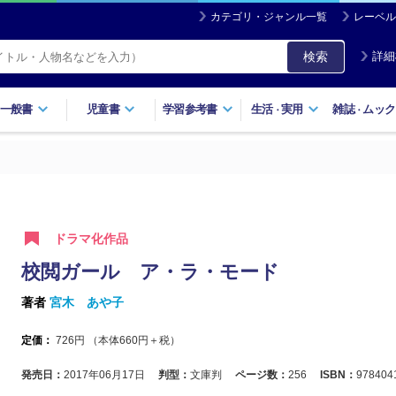
カテゴリ・ジャンル一覧
レーベル
検索
詳細
一般書
児童書
学習参考書
生活
実用
雑誌
ムック
・
・
ドラマ化作品
校閲ガール ア・ラ・モード
著者
宮木 あや子
定価：
726
円 （本体
660
円＋税）
発売日：
2017年06月17日
判型：
文庫判
ページ数：
256
ISBN：
978404