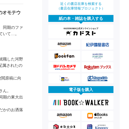
近くの書店在庫を検索する
（書店在庫情報プロジェクト）
のオモテウ
紙の本・雑誌を購入する
、同期のファ
ていて…。
就職した河野
配属されたの
校閲原稿に向
電子版を購入
さん。
同期の東大出
だかのお洒落