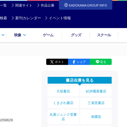
一覧
関連サイト
作品公募
KADOKAWA GROUP INFO
検索
新刊カレンダー
イベント情報
映像
ゲーム
グッズ
スクール
ポスト
シェア
送る
書店在庫を見る
大垣書店
紀伊國屋書店
くまざわ書店
三省堂書店
丸善ジュンク堂書
有隣堂
店
1058626