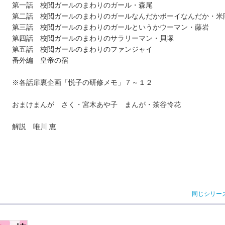
第一話 校閲ガールのまわりのガール・森尾
第二話 校閲ガールのまわりのガールなんだかボーイなんだか・米
第三話 校閲ガールのまわりのガールというかウーマン・藤岩
第四話 校閲ガールのまわりのサラリーマン・貝塚
第五話 校閲ガールのまわりのファンジャイ
番外編 皇帝の宿
※各話扉裏企画「悦子の研修メモ」７～１２
おまけまんが さく・宮木あや子 まんが・茶谷怜花
解説 唯川 恵
同じシリー