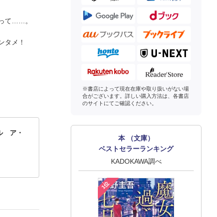
って……。
ンタメ！
※書店によって現在在庫や取り扱いがない場
合がございます。詳しい購入方法は、各書店
のサイトにてご確認ください。
ル ア・
本 （文庫）
ベストセラーランキング
KADOKAWA調べ
1位