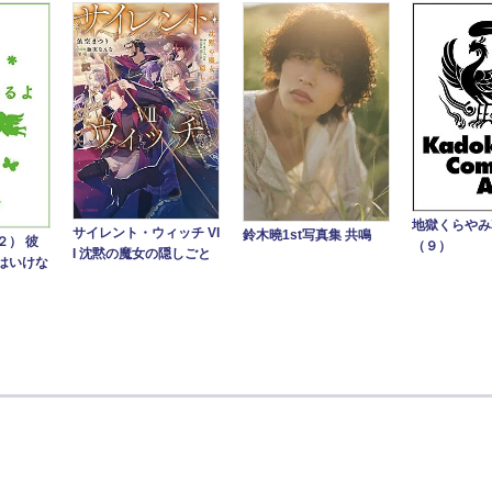
地獄くらや
サイレント・ウィッチ VI
鈴木曉1st写真集 共鳴
２） 彼
（９）
I 沈黙の魔女の隠しごと
はいけな