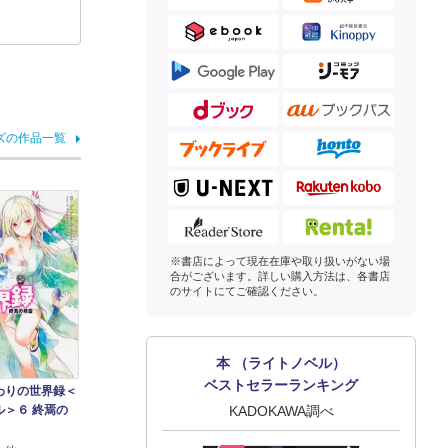
ズの作品一覧
※書店によって現在在庫や取り扱いがない場
合がございます。詳しい購入方法は、各書店
のサイトにてご確認ください。
本 （ライトノベル）
ベストセラーランキング
わりの世界録＜
ル＞６ 終焉の
KADOKAWA調べ