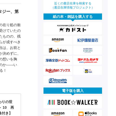
近くの書店在庫を検索する
（書店在庫情報プロジェクト）
タジー、第
紙の本・雑誌を購入する
の在り処の衝
受けていたの
たものの、残
らが成すべき
当は、お前と
か決めずに、
の想いを胸
のか――い
る！
電子版を購入
わりの世
 10 再
典付き】