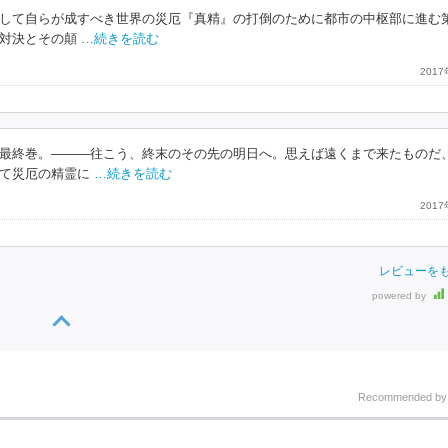
して自らが成すべき世界の災厄『真精』の打倒のために都市の中枢部に進む
対決とその顛
…続きを読む
201
最終巻。―――往こう、終末のその先の明日へ。思えば遠くまで来たものだ
て災厄の精霊に
…続きを読む
201
レビューを
powered by
Recommended b