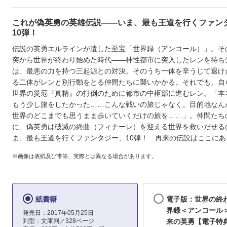
これが偽英勇の英雄伝説――いま、最も王道を行くファン
10弾！
伝説の英勇エルラインが遺した至宝「世界録（アンコール）」。そ
突から世界が終わり始めた時代――神性都市に突入したレンを待ち
は、最悪の力を持つ三起源との対決。そのうち一体を辛うじて退け
る二体がレンと別行動をとる仲間たちに襲いかかる。それでも、自
世界の災厄『真精』の打倒のために都市の中枢部に進むレン。「本
もう少し旅をしたかった……こんな戦いの旅じゃなく。目的地なん
世界のどこまでも思うまま歩いていくだけの旅を……」。仲間たち
に、偽英勇は破滅の終曲（フィナーレ）を迎える世界を救いだせる
ま、最も王道を行くファンタジー、10弾！ 再来の伝説はここにあ
※画像は表紙及び帯等、実際とは異なる場合があります。
紙書籍
電子版：世界の終
界録＜アンコール＞
発売日：2017年05月25日
判型：文庫判／328ページ
来の英勇【電子特