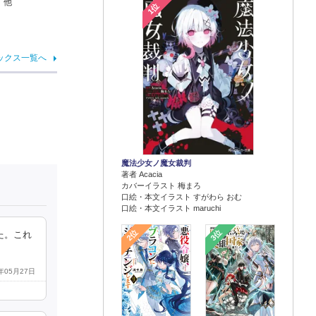
 他
1位
ックス一覧へ
魔法少女ノ魔女裁判
著者 Acacia
カバーイラスト 梅まろ
口絵・本文イラスト すがわら おむ
口絵・本文イラスト maruchi
2位
3位
た。これ
7年05月27日