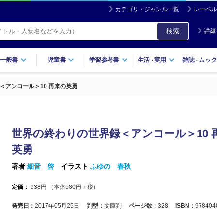
カテゴリ・ジャンル一覧
レーベル
検索
詳細
一般書
児童書
学習参考書
生活
実用
雑誌
ムック
・
・
＜アンコール＞10 再来の英勇
世界の終わりの世界録＜アンコール＞10 
英勇
著者
細音 啓
イラスト
ふゆの 春秋
定価：
638
円 （本体
580
円＋税）
発売日：
2017年05月25日
判型：
文庫判
ページ数：
328
ISBN：
978404