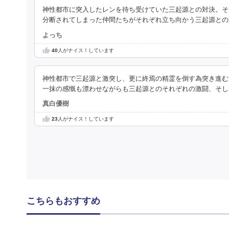
神性都市に突入したレンを待ち受けていた三起源との対決。そ
分断されてしまった仲間たちがそれぞれ立ち向かう三起源との
よっち
40
人がナイス！しています
神性都市で三起源と激突し、更に終焉の精霊を倒す為突き進む
一抹の感慨も漂わせながらも三起源とのそれぞれの激闘、そし
真白優樹
23
人がナイス！しています
こちらもおすすめ