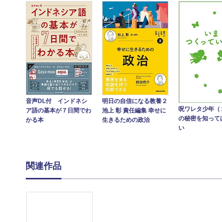
音声DL付 インドネシ
明日の自信になる教養２
呪ワレタ少年（
ア語の基本が７日間でわ
池上 彰 責任編集 幸せに
の秘密を知って
かる本
生きるための政治
い
関連作品