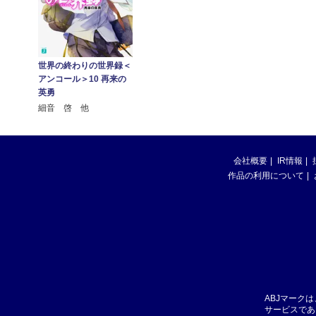
世界の終わりの世界録＜
アンコール＞10 再来の
英勇
細音 啓 他
会社概要
IR情報
作品の利用について
ABJマーク
サービスであ