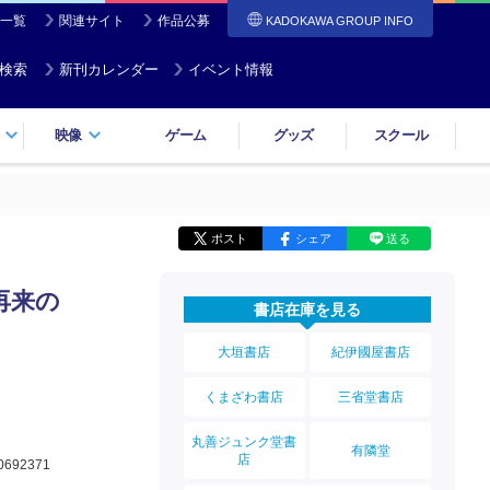
一覧
関連サイト
作品公募
KADOKAWA GROUP INFO
検索
新刊カレンダー
イベント情報
映像
ゲーム
グッズ
スクール
ポスト
シェア
送る
再来の
書店在庫を見る
大垣書店
紀伊國屋書店
くまざわ書店
三省堂書店
丸善ジュンク堂書
有隣堂
店
0692371