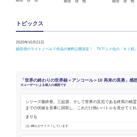
細音 啓 他
細音 啓 他
細音 啓 他
トピックス
2020年10月21日
細音啓のライトノベル７作品の無料公開決定！ TVアニメ化の「キミ戦」
「世界の終わりの世界録＜アンコール＞10 再来の英勇」感
※ユーザーによる個人の感想です
シリーズ最終巻。三起源、そして世界の災厄である終焉の精霊
までの伏線を見事に回収し、これだけ熱いバトルを見せてくれ
まりも
49
人がナイス！しています