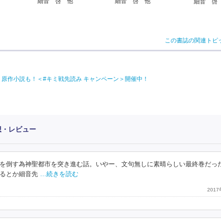
細音 啓 他
細音 啓 他
細音 啓
この書誌の関連トピ
原作小説も！＜#キミ戦先読み キャンペーン＞開催中！
想・レビュー
を倒す為神聖都市を突き進む話。いやー、文句無しに素晴らしい最終巻だっ
るとか細音先
…続きを読む
201