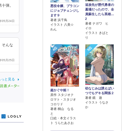
追放先が歴代勇者の
第十弾。
悪役令嬢、ブラコン
墓場だったので、全
にジョブチェンジし
員蘇生したら英雄…
ます９
2
著者 浜千鳥
7年05月24日
著者 ナガワ ヒ
イラスト 八美☆
イロ
わん
イラスト きばと
り
、そんな
4位
5位
7年05月25日
もっと見る
幼なじみは誘えばい
超かぐや姫！
つでもデキる関係２
原作 スタジオク
著者 鏡 遊
ロマト・スタジオ
イラスト うなさ
コロリド
か
著者 桐山 なる
と
y
口絵・本文イラス
ト うらたあさお