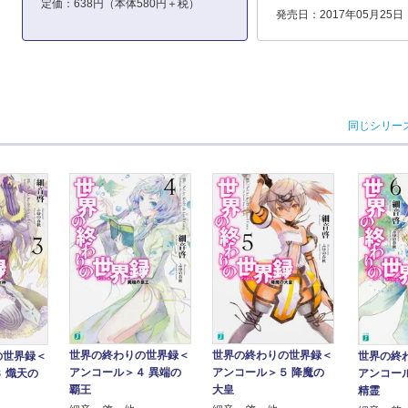
定価：638円（本体580円＋税）
発売日：2017年05月25日
同じシリー
世界の終わりの世界録＜
世界の終わりの世界録＜
の世界録＜
世界の終
アンコール＞４ 異端の
アンコール＞５ 降魔の
 熾天の
アンコー
覇王
大皇
精霊