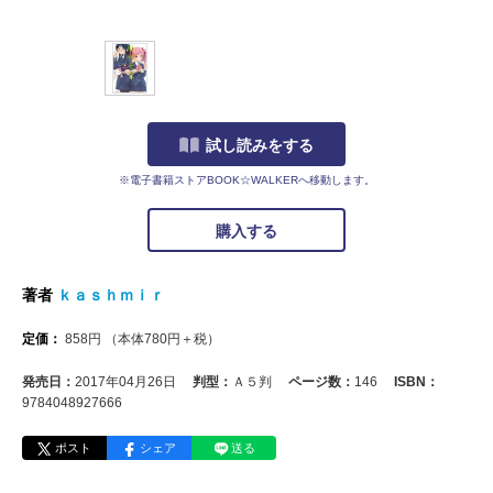
試し読みをする
※電子書籍ストアBOOK☆WALKERへ移動します。
購入する
著者
ｋａｓｈｍｉｒ
定価：
858
円
（本体
780
円＋税）
発売日：
2017年04月26日
判型：
Ａ５判
ページ数：
146
ISBN：
9784048927666
ポスト
シェア
送る