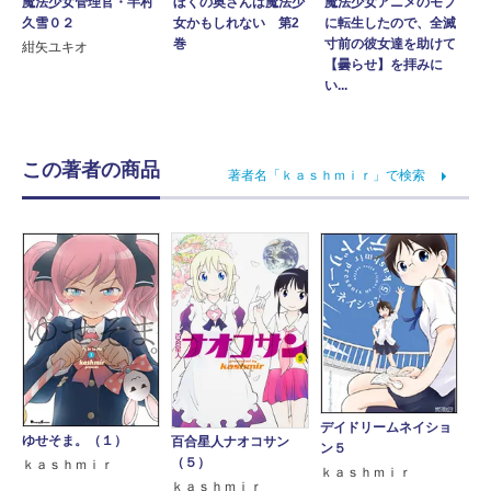
魔法少女アニメのモブ
魔法少女管理官・半村
ぼくの奥さんは魔法少
に転生したので、全滅
久雪０２
女かもしれない 第2
寸前の彼女達を助けて
巻
紺矢ユキオ
【曇らせ】を拝みに
い...
この著者の商品
著者名「ｋａｓｈｍｉｒ」で検索
デイドリームネイショ
ゆせそま。（１）
百合星人ナオコサン
ン５
（５）
ｋａｓｈｍｉｒ
ｋａｓｈｍｉｒ
ｋａｓｈｍｉｒ