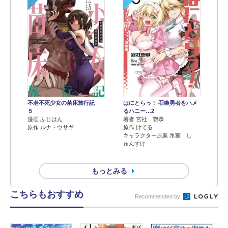
不老不死少女の苗床旅行記
はにとらっ！ 召喚勇者をハメ
５
るハニー…2
漫画 ふじはん
著者 宮社 惣恭
原作 ルナ・ウサギ
原作 けてる
キャラクター原案 氷室 し
ゅんすけ
もっとみる
こちらもおすすめ
Recommended by