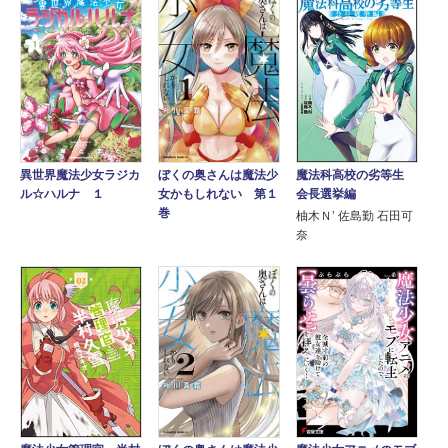
魔法科高校の劣等生
異世界魔法少女ラジカ
ぼくの奥さんは魔法少
会長選挙編
ル☆ハルナ １
女かもしれない 第１
巻
柚木Ｎ’ 佐島勤 石田可
奈