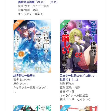
異世界居酒屋「のぶ」 （２２）
漫画 ヴァージニア二等兵
原作 蝉川 夏哉
キャラクター原案 転
2位
3位
結界師の一輪華 8
乙女ゲー世界はモブに厳しい
著者 おだやか
世界です【…2
原作 クレハ
制作 FTops
キャラクター原案 ボダック
原作 三嶋 与夢
ス
作画 行々狸
キャラクター原案 孟達
構成 マツリ セイシロウ
4位
5位