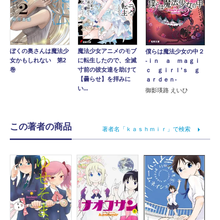
魔法少女アニメのモブ
ぼくの奥さんは魔法少
僕らは魔法少女の中２
に転生したので、全滅
女かもしれない 第2
‐ｉｎ ａ ｍａｇｉ
寸前の彼女達を助けて
巻
ｃ ｇｉｒｌ’ｓ ｇ
【曇らせ】を拝みに
ａｒｄｅｎ‐
い...
御影瑛路 えいひ
この著者の商品
著者名「ｋａｓｈｍｉｒ」で検索