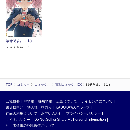
ゆせそま。（１）
ｋａｓｈｍｉｒ
TOP
コミック
コミックス
電撃コミックスEX
ゆせそま。（１）
会社概要
IR情報
採用情報
広告について
ライセンスについて
書店様向け
法人様一括購入
KADOKAWAグループ
作品の利用について
お問い合わせ
プライバシーポリシー
サイトポリシー
Do Not Sell or Share My Personal Information
利用者情報の外部送信について