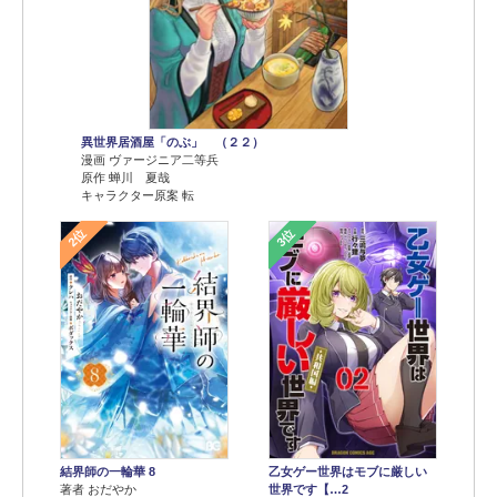
異世界居酒屋「のぶ」 （２２）
漫画 ヴァージニア二等兵
原作 蝉川 夏哉
キャラクター原案 転
2位
3位
結界師の一輪華 8
乙女ゲー世界はモブに厳しい
著者 おだやか
世界です【…2