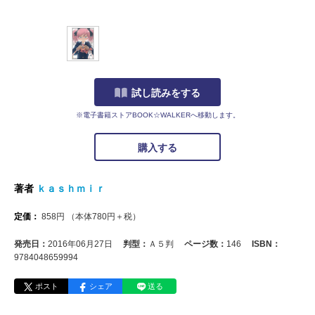
試し読みをする
※電子書籍ストアBOOK☆WALKERへ移動します。
購入する
著者
ｋａｓｈｍｉｒ
定価：
858
円
（本体
780
円＋税）
発売日：
2016年06月27日
判型：
Ａ５判
ページ数：
146
ISBN：
9784048659994
ポスト
シェア
送る