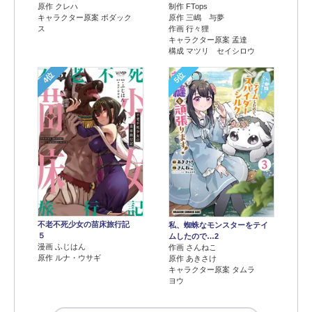
原作 クレハ
制作 FTops
キャラクター原案 ボダック
原作 三嶋 与夢
ス
作画 行々狸
キャラクター原案 孟達
構成 マツリ セイシロウ
4位
5位
不老不死少女の苗床旅行記
私、蜘蛛なモンスターをテイ
５
ムしたので…2
漫画 ふじはん
作画 さんねこ
原作 ルナ・ウサギ
原作 あきさけ
キャラクター原案 タムラ
ヨウ