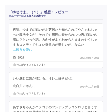
「ゆせそま。（１）」感想・レビュー
※ユーザーによる個人の感想です
再読。今までの戦いがお芝居だと知らされてやさぐれちゃ
った魔法少女が、それでも周囲に乗せられつつ再び戦いの
場に？といった話。方向性がよくわからんままわやくちゃ
するコメディでちょい乗るのが難しいが、なんだ
…続きを読む
ぬ（ぬ）
2021年05月29日
4
人がナイス！しています
いい感じに気が抜ける。オレ…好きだぜ。
北白川にゃんこ
2024年10月18日
3
人がナイス！しています
あずさちゃんがコテコテのツンデレブラコンロリと言うオ