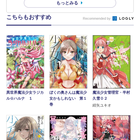
もっとみる
こちらもおすすめ
Recommended by
魔法少女管理官・半村
異世界魔法少女ラジカ
ぼくの奥さんは魔法少
久雪０２
ル☆ハルナ １
女かもしれない 第１
巻
紺矢ユキオ