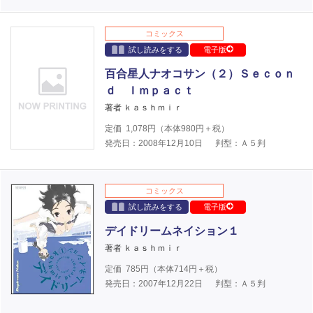
コミックス
試し読みをする
電子版
百合星人ナオコサン（２）Ｓｅｃｏｎ
ｄ Ｉｍｐａｃｔ
著者 ｋａｓｈｍｉｒ
定価
1,078
円（本体
980
円＋税）
発売日：2008年12月10日
判型：Ａ５判
コミックス
試し読みをする
電子版
デイドリームネイション１
著者 ｋａｓｈｍｉｒ
定価
785
円（本体
714
円＋税）
発売日：2007年12月22日
判型：Ａ５判