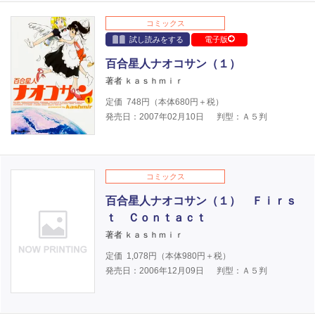
コミックス
試し読みをする
電子版
百合星人ナオコサン（１）
著者 ｋａｓｈｍｉｒ
定価
748
円（本体
680
円＋税）
発売日：2007年02月10日
判型：Ａ５判
コミックス
百合星人ナオコサン（１） Ｆｉｒｓ
ｔ Ｃｏｎｔａｃｔ
著者 ｋａｓｈｍｉｒ
定価
1,078
円（本体
980
円＋税）
発売日：2006年12月09日
判型：Ａ５判