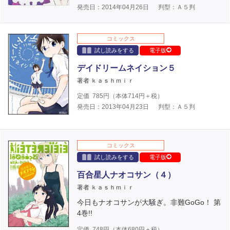
発売日：2014年04月26日
判型：Ａ５判
コミックス
試し読みをする
電子版
デイドリームネイション５
著者 ｋａｓｈｍｉｒ
定価
785
円（本体
714
円＋税）
発売日：2013年04月23日
判型：Ａ５判
コミックス
試し読みをする
電子版
百合星人ナオコサン（４）
著者 ｋａｓｈｍｉｒ
今日もナオコサンが大騒ぎ。非難GoGo！ 第
4巻!!
定価
748
円（本体
680
円＋税）