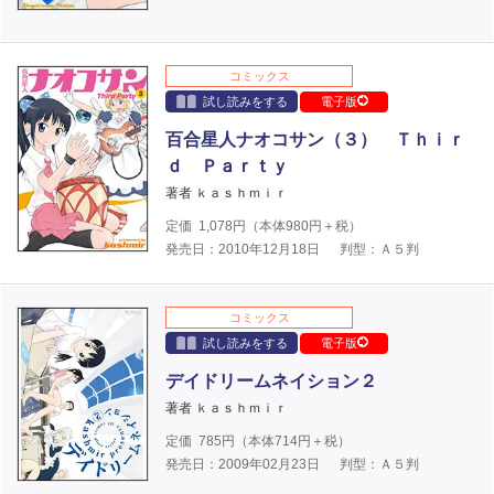
コミックス
試し読みをする
電子版
百合星人ナオコサン（３） Ｔｈｉｒ
ｄ Ｐａｒｔｙ
著者 ｋａｓｈｍｉｒ
定価
1,078
円（本体
980
円＋税）
発売日：2010年12月18日
判型：Ａ５判
コミックス
試し読みをする
電子版
デイドリームネイション２
著者 ｋａｓｈｍｉｒ
定価
785
円（本体
714
円＋税）
発売日：2009年02月23日
判型：Ａ５判