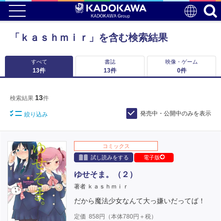
「ｋａｓｈｍｉｒ」を含む検索結果
すべて
書誌
映像・ゲーム
13
件
13
件
0
件
13
検索結果
件
発売中・公開中のみを表示
絞り込み
コミックス
試し読みをする
電子版
ゆせそま。（２）
著者 ｋａｓｈｍｉｒ
だから魔法少女なんて大っ嫌いだってば！
定価
858
円（本体
780
円＋税）