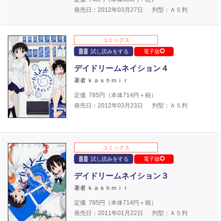
発売日：2012年03月27日
判型：Ａ５判
コミックス
試し読みをする
電子版
デイドリームネイション４
著者 ｋａｓｈｍｉｒ
定価
785
円（本体
714
円＋税）
発売日：2012年03月23日
判型：Ａ５判
コミックス
試し読みをする
電子版
デイドリームネイション３
著者 ｋａｓｈｍｉｒ
定価
785
円（本体
714
円＋税）
発売日：2011年01月22日
判型：Ａ５判