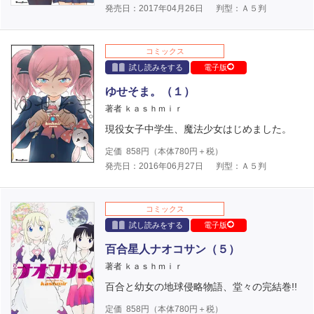
発売日：2017年04月26日
判型：Ａ５判
コミックス
試し読みをする
電子版
ゆせそま。（１）
著者 ｋａｓｈｍｉｒ
現役女子中学生、魔法少女はじめました。
定価
858
円（本体
780
円＋税）
発売日：2016年06月27日
判型：Ａ５判
コミックス
試し読みをする
電子版
百合星人ナオコサン（５）
著者 ｋａｓｈｍｉｒ
百合と幼女の地球侵略物語、堂々の完結巻!!
定価
858
円（本体
780
円＋税）