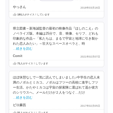
やっさん
2018年03月16日
191
人がナイス！しています
県立図書～新海誠監督の最初の映像作品『ほしのこえ』の
ノベライズ版。本編は25分で、音、映像、セリフ、どれも
印象的な作品～「私たちは、まるで宇宙と地球に引き裂か
れた恋人みたい」～壮大なスペースオペラと、時
…続きを読む
Comit
2021年02月07日
71
人がナイス！しています
ほぼ休憩なしで一気に読んでしまいました♪中学生の恋人未
満のノボルとミカコ。ノボルはフツーの高校に進学しフツ
ー生活。かたやミカコは宇宙の探索隊に選ばれて遥か彼方
のシリウスへ。メールだけが２人をつなぐ…だけ
…続きを読む
ピロ麻呂
2017年02月05日
51
人がナイス！しています