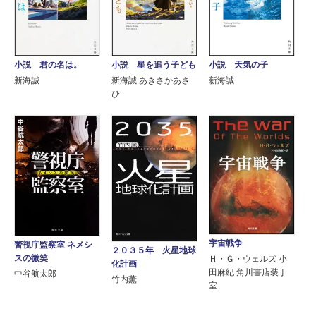
小説 君の名は。
小説 星を追う子ども
小説 天気の子
新海誠
新海誠 あきさかあさ
新海誠
ひ
宇宙戦争
警視庁監察室 ネメシ
２０３５年 火星地球
スの微笑
Ｈ・Ｇ・ウェルズ 小
化計画
田麻紀 角川書店装丁
中谷航太郎
竹内薫
室