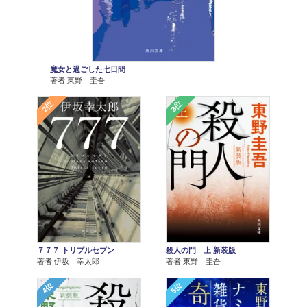
魔女と過ごした七日間
著者 東野 圭吾
2位
3位
７７７ トリプルセブン
殺人の門 上 新装版
著者 伊坂 幸太郎
著者 東野 圭吾
4位
5位