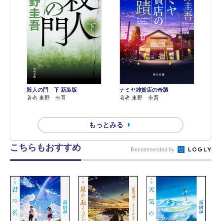
殺人の門 下 新装版
ナミヤ雑貨店の奇蹟
著者 東野 圭吾
著者 東野 圭吾
もっとみる
こちらもおすすめ
Recommended by