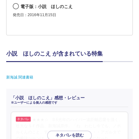
電子版：小説 ほしのこえ
発売日：2016年11月15日
小説 ほしのこえ が含まれている特集
新海誠 関連書籍
「小説 ほしのこえ」感想・レビュー
※ユーザーによる個人の感想です
★★★☆ 8.6光年のハイパー遠距離恋愛を描く、
壮大なＳＦ作品。新海誠原作。「ね、わたし今でも、ノボ
ルくんのこと、すごくすごく好きだよ」・・・アガルタで
の号泣シーンは、つい、もらい泣きしそうになった。