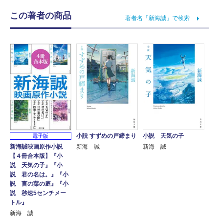
この著者の商品
著者名「新海誠」で検索
小説 すずめの戸締まり
小説 天気の子
電子版
新海誠映画原作小説
新海 誠
新海 誠
【４冊合本版】『小
説 天気の子』『小
説 君の名は。』『小
説 言の葉の庭』『小
説 秒速5センチメー
トル』
新海 誠