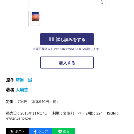
試し読みをする
※電子書籍ストアBOOK☆WALKERへ移動します。
購入する
原作
新海 誠
著者
大場惑
定価：
704
円
（本体
640
円＋税）
発売日：
2016年11月17日
判型：
文庫判
ページ数：
224
ISBN：
9784041026281
ポスト
シェア
送る