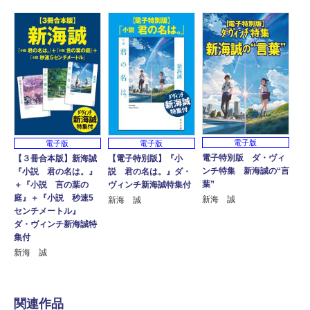
電子版
電子版
電子版
電子特別版 ダ・ヴィ
【３冊合本版】新海誠
【電子特別版】『小
ンチ特集 新海誠の“言
『小説 君の名は。』
説 君の名は。』ダ・
葉”
＋『小説 言の葉の
ヴィンチ新海誠特集付
庭』＋『小説 秒速5
新海 誠
新海 誠
センチメートル』
ダ・ヴィンチ新海誠特
集付
新海 誠
関連作品