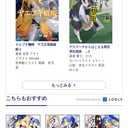
ヤエブキ機関 千万丈塔踏破
デスマーチからはじまる異世
録２
界狂想曲 …2
著者 安里 アサト
著者 愛七 ひろ
イラスト necomi
カバーイラスト ｓｈｒｉ
世界観イラスト 尾崎 伊万
口絵・本文イラスト 長浜
里
めぐみ
もっとみる
こちらもおすすめ
Recommended by