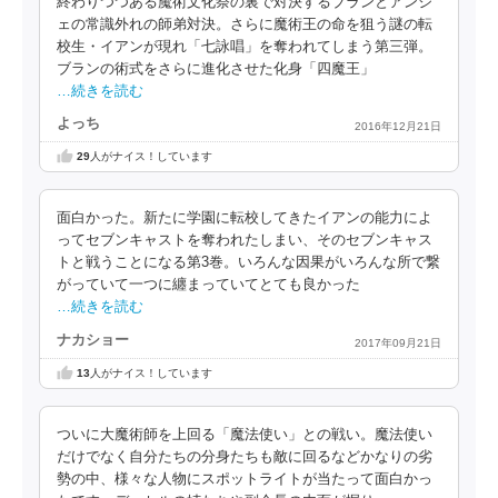
終わりつつある魔術文化祭の裏で対決するブランとアンジ
ェの常識外れの師弟対決。さらに魔術王の命を狙う謎の転
校生・イアンが現れ「七詠唱」を奪われてしまう第三弾。
ブランの術式をさらに進化させた化身「四魔王」
…続きを読む
よっち
2016年12月21日
29
人がナイス！しています
面白かった。新たに学園に転校してきたイアンの能力によ
ってセブンキャストを奪われたしまい、そのセブンキャス
トと戦うことになる第3巻。いろんな因果がいろんな所で繋
がっていて一つに纏まっていてとても良かった
…続きを読む
ナカショー
2017年09月21日
13
人がナイス！しています
ついに大魔術師を上回る「魔法使い」との戦い。魔法使い
だけでなく自分たちの分身たちも敵に回るなどかなりの劣
勢の中、様々な人物にスポットライトが当たって面白かっ