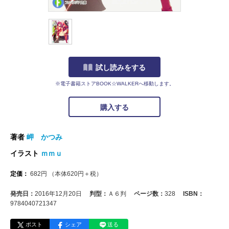
試し読みをする
※電子書籍ストアBOOK☆WALKERへ移動します。
購入する
著者
岬 かつみ
イラスト
ｍｍｕ
定価：
682
円
（本体
620
円＋税）
発売日：
2016年12月20日
判型：
Ａ６判
ページ数：
328
ISBN：
9784040721347
ポスト
シェア
送る