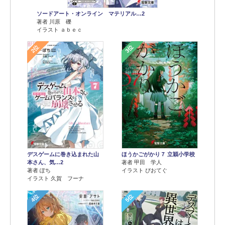
ソードアート・オンライン マテリアル…2
著者 川原 礫
イラスト ａｂｅｃ
2位
3位
デスゲームに巻き込まれた山
ほうかごがかり７ 立穎小学校
本さん、気…2
著者 甲田 学人
著者 ぽち
イラスト ぴおてぐ
イラスト 久賀 フーナ
4位
5位