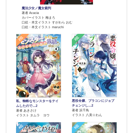
魔法少女ノ魔女裁判
著者 Acacia
カバーイラスト 梅まろ
口絵・本文イラスト すがわら おむ
口絵・本文イラスト maruchi
2位
3位
悪役令嬢、ブラコンにジョブ
私、蜘蛛なモンスターをテイ
チェンジし…2
ムしたので…2
著者 浜千鳥
著者 あきさけ
イラスト 八美☆わん
イラスト タムラ ヨウ
4位
5位