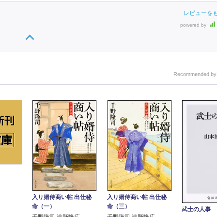
レビューを
powered by
Recommended b
入り婿侍商い帖 出仕秘
入り婿侍商い帖 出仕秘
命（一）
命（三）
武士の人事