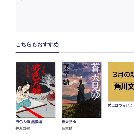
こちらもおすすめ
武士はつらいよ
男色大鑑-無惨編-
蒼天見ゆ
井原西鶴
葉室麟