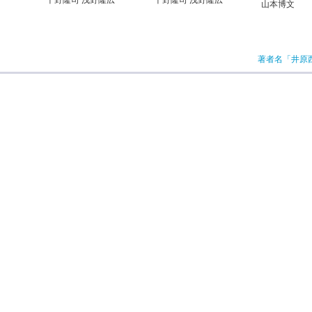
千野隆司 浅野隆広
千野隆司 浅野隆広
山本博文
著者名「井原