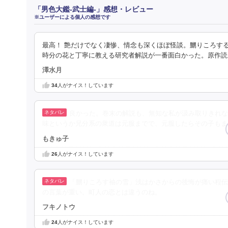
「男色大鑑-武士編-」感想・レビュー
※ユーザーによる個人の感想です
最高！ 艶だけでなく凄惨、情念も深くほぼ怪談。嬲りころす
時分の花と丁寧に教える研究者解説が一番面白かった。原作読
澤水月
34
人がナイス！しています
良かった。巻末の解説も、無知な私が汲み取りきれな
味というか兄分系の衆道は元服までで、元服したらその子もま
もきゅ子
26
人がナイス！しています
「嬲りころす袖の雪」浅はかさからの後悔が痛い程伝
の言葉が重い。町人の恋とは違うのね。
フキノトウ
24
人がナイス！しています