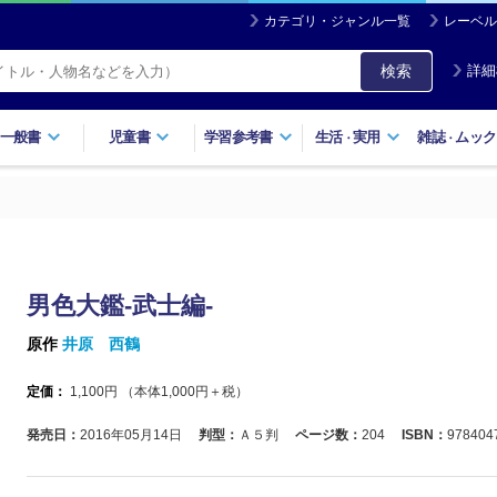
カテゴリ・ジャンル一覧
レーベル
検索
詳細
一般書
児童書
学習参考書
生活
実用
雑誌
ムック
・
・
男色大鑑-武士編-
原作
井原 西鶴
定価：
1,100
円 （本体
1,000
円＋税）
発売日：
2016年05月14日
判型：
Ａ５判
ページ数：
204
ISBN：
978404