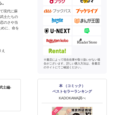
ち。
して現代に蘇
い武士たちの
が恋のさや当
ために、命を
りえ
※書店によって現在在庫や取り扱いがない場
合がございます。詳しい購入方法は、各書店
のサイトにてご確認ください。
本 （コミック）
武士編-
ベストセラーランキング
KADOKAWA調べ
1位