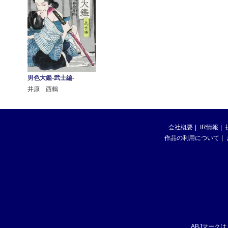
男色大鑑-武士編-
井原 西鶴
会社概要
IR情報
作品の利用について
ABJマーク