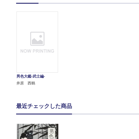
男色大鑑-武士編-
井原 西鶴
最近チェックした商品