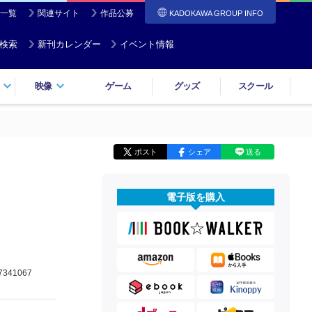
一覧
関連サイト
作品公募
KADOKAWA GROUP INFO
検索
新刊カレンダー
イベント情報
映像
ゲーム
グッズ
スクール
ポスト
シェア
送る
電子版を購入
7341067