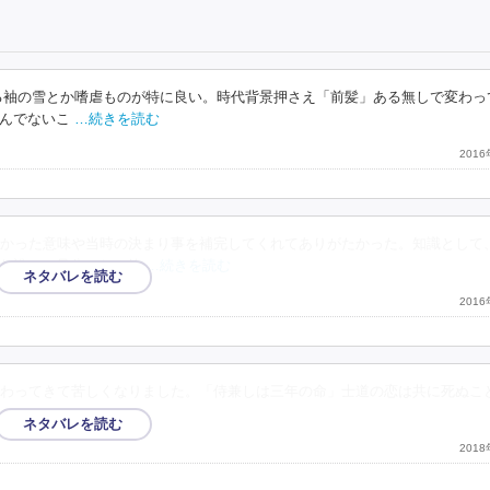
る袖の雪とか嗜虐ものが特に良い。時代背景押さえ「前髪」ある無しで変わっ
んでないこ
…続きを読む
201
かった意味や当時の決まり事を補完してくれてありがたかった。知識として
た誰かの兄分となる的
…続きを読む
201
わってきて苦しくなりました。「侍兼しは三年の命」士道の恋は共に死ぬこ
201