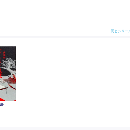
同じシリー
編-