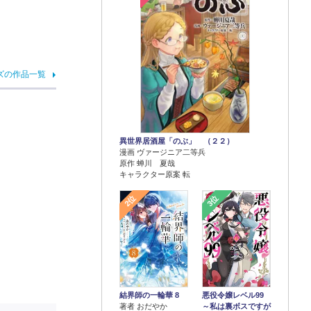
ズの作品一覧
異世界居酒屋「のぶ」 （２２）
漫画 ヴァージニア二等兵
原作 蝉川 夏哉
キャラクター原案 転
2位
3位
結界師の一輪華 8
悪役令嬢レベル99
著者 おだやか
～私は裏ボスですが