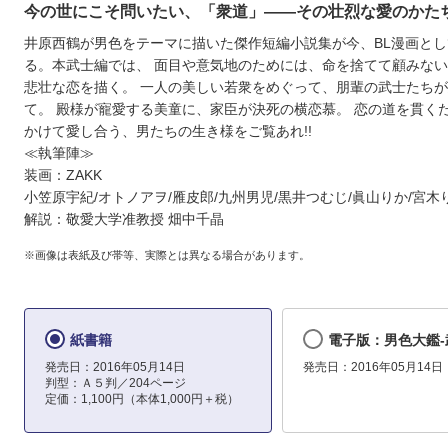
今の世にこそ問いたい、「衆道」――その壮烈な愛のかた
井原西鶴が男色をテーマに描いた傑作短編小説集が今、BL漫画と
る。本武士編では、 面目や意気地のためには、命を捨てて顧みな
悲壮な恋を描く。 一人の美しい若衆をめぐって、朋輩の武士たち
て。 殿様が寵愛する美童に、家臣が決死の横恋慕。 恋の道を貫く
かけて愛し合う、男たちの生き様をご覧あれ!!
≪執筆陣≫
装画：ZAKK
小笠原宇紀/オトノアヲ/雁皮郎/九州男児/黒井つむじ/眞山りか/宮木
解説：敬愛大学准教授 畑中千晶
※画像は表紙及び帯等、実際とは異なる場合があります。
紙書籍
電子版：男色大鑑-
発売日：2016年05月14日
発売日：2016年05月14日
判型：Ａ５判／204ページ
定価：1,100円（本体1,000円＋税）