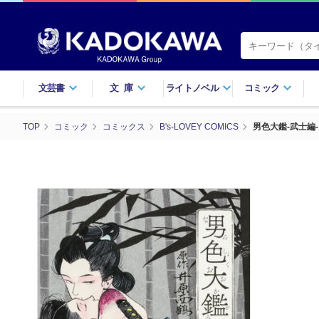
文芸書
文庫
ライトノベル
コミック
TOP
コミック
コミックス
B's-LOVEY COMICS
男色大鑑-武士編-