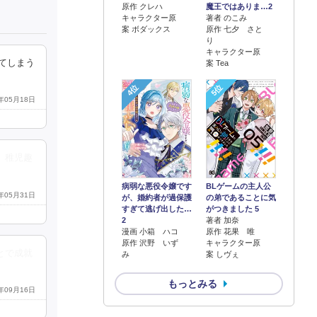
原作 クレハ
魔王ではありま…2
キャラクター原
著者 のこみ
案 ボダックス
原作 七夕 さと
り
キャラクター原
てしまう
案 Tea
4位
5位
6年05月18日
、稚児趣
病弱な悪役令嬢です
BLゲームの主人公
6年05月31日
が、婚約者が過保護
の弟であることに気
すぎて逃げ出した…
がつきました 5
2
著者 加奈
漫画 小箱 ハコ
原作 花果 唯
原作 沢野 いず
キャラクター原
とで成就
み
案 しヴぇ
もっとみる
8年09月16日