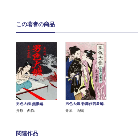
この著者の商品
男色大鑑-無惨編-
男色大鑑-歌舞伎若衆編-
井原 西鶴
井原 西鶴
関連作品