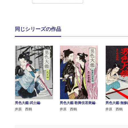
同じシリーズの作品
男色大鑑-武士編-
男色大鑑-歌舞伎若衆編-
男色大鑑-無惨
井原 西鶴
井原 西鶴
井原 西鶴