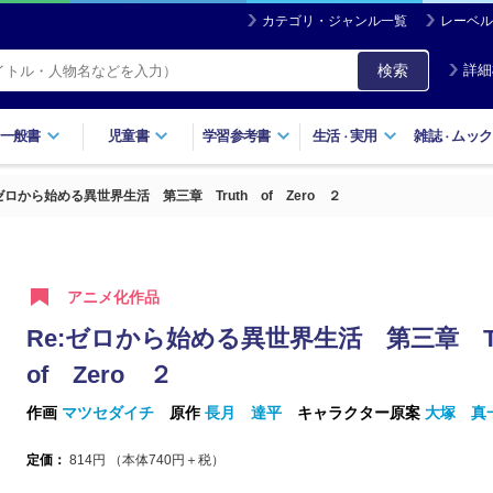
カテゴリ・ジャンル一覧
レーベル
検索
詳細
一般書
児童書
学習参考書
生活
実用
雑誌
ムック
・
・
:ゼロから始める異世界生活 第三章 Truth of Zero ２
アニメ化作品
Re:ゼロから始める異世界生活 第三章 T
of Zero ２
作画
マツセダイチ
原作
長月 達平
キャラクター原案
大塚 真
定価：
814
円 （本体
740
円＋税）