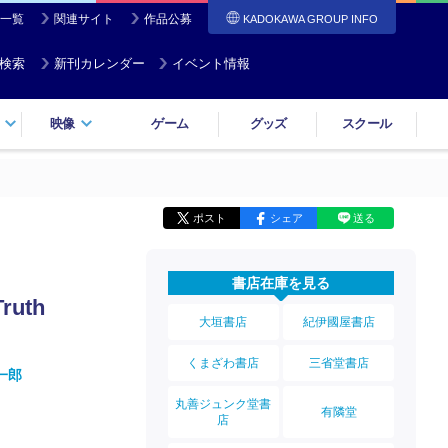
一覧
関連サイト
作品公募
KADOKAWA GROUP INFO
検索
新刊カレンダー
イベント情報
映像
ゲーム
グッズ
スクール
ポスト
シェア
送る
書店在庫を見る
ruth
大垣書店
紀伊國屋書店
くまざわ書店
三省堂書店
一郎
丸善ジュンク堂書
有隣堂
店