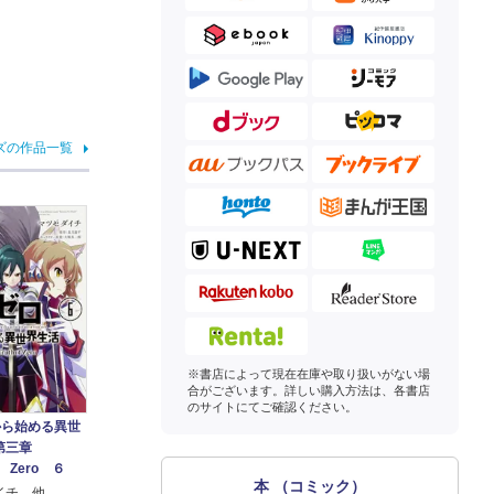
ズの作品一覧
※書店によって現在在庫や取り扱いがない場
合がございます。詳しい購入方法は、各書店
のサイトにてご確認ください。
から始める異世
第三章
f Zero ６
本 （コミック）
イチ 他