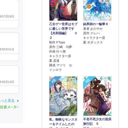
6年07月29日
乙女ゲー世界はモブ
結界師の一輪華 8
に厳しい世界です
著者 おだやか
【共和国編】 ０
原作 クレハ
２
キャラクター原
制作 FTops
案 ボダックス
原作 三嶋 与夢
2年08月31日
作画 行々狸
キャラクター原
案 孟達
構成 マツリ セ
イシロウ
4位
5位
6年09月14日
もっと見る
不老不死少女の苗床
私、蜘蛛なモンスタ
旅行記 ５
ーをテイムしたの