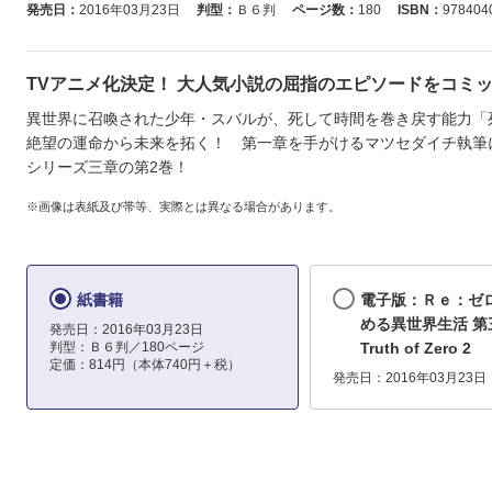
発売日：
2016年03月23日
判型：
Ｂ６判
ページ数：
180
ISBN：
978404
TVアニメ化決定！ 大人気小説の屈指のエピソードをコミック
異世界に召喚された少年・スバルが、死して時間を巻き戻す能力「
絶望の運命から未来を拓く！ 第一章を手がけるマツセダイチ執筆
シリーズ三章の第2巻！
※画像は表紙及び帯等、実際とは異なる場合があります。
紙書籍
電子版：Ｒｅ：ゼ
める異世界生活 第
発売日：2016年03月23日
判型：Ｂ６判／180ページ
Truth of Zero 2
定価：814円（本体740円＋税）
発売日：2016年03月23日