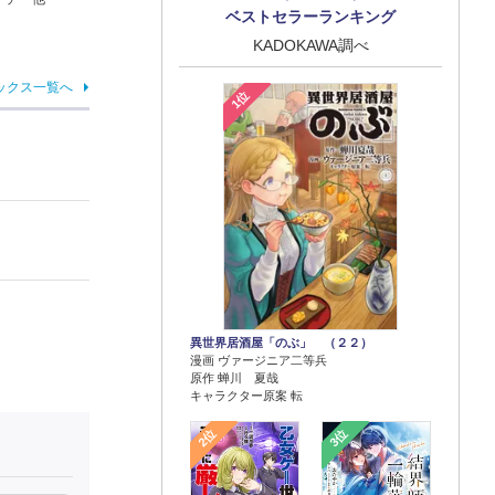
ベストセラーランキング
KADOKAWA調べ
ックス一覧へ
1位
異世界居酒屋「のぶ」 （２２）
漫画 ヴァージニア二等兵
原作 蝉川 夏哉
キャラクター原案 転
2位
3位