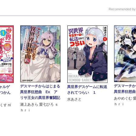
Recommended b
デスマーチか
デスマーチからはじまる
異世界デスゲームに転送
ャルゲ
異世界狂想曲
異世界狂想曲 Ex ア
されてつらい １
をつかん
リサ王女の異世界奮闘記
あやめぐむ 
水あさと
ｈｒｉ
瀬上あきら 愛七ひろ ｓ
す ni
ｈｒｉ