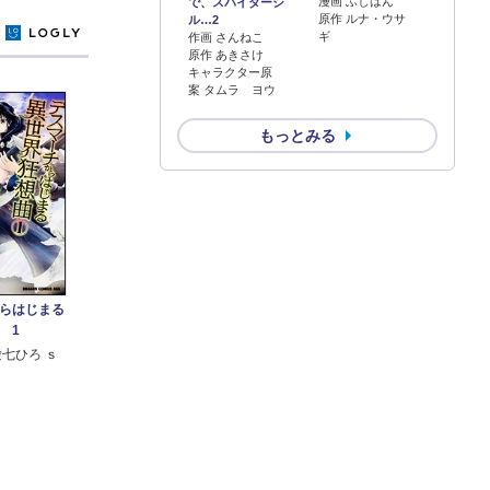
漫画 ふじはん
で、スパイダーシ
原作 ルナ・ウサ
ル…2
y
ギ
作画 さんねこ
原作 あきさけ
キャラクター原
案 タムラ ヨウ
もっとみる
らはじまる
 1
愛七ひろ ｓ