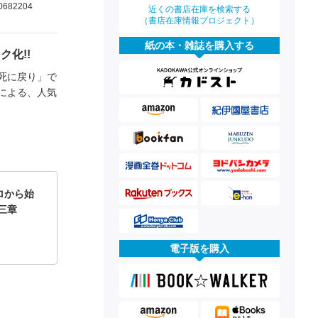
0682204
近くの書店在庫を検索する
（書店在庫情報プロジェクト）
紙の本・雑誌を購入する
化!!
死に戻り」で
による、人気
ロから始
三章
電子版を購入