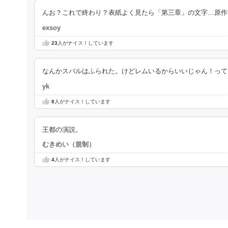
んお？これで終わり？表紙よく見たら「第三章」の文字…原作
exsoy
23
人がナイス！しています
なんかスバルはふられた。けどレムいるからいいじゃん！って
yk
8
人がナイス！しています
王都の演説。
むきめい（規制）
4
人がナイス！しています