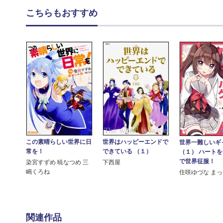
こちらもおすすめ
この素晴らしい世界に日
世界はハッピーエンドで
世界一難しいギ
常を！
できている （１）
（１） ハート
で世界征服！
染宮すずめ 暁なつめ 三
下西屋
嶋くろね
住咲ゆづな まっく
関連作品