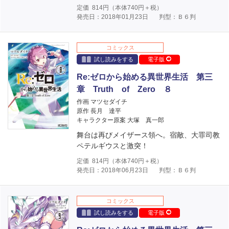
定価
814
円（本体
740
円＋税）
発売日：2018年01月23日
判型：Ｂ６判
コミックス
試し読みをする
電子版
Re:ゼロから始める異世界生活 第三
章 Truth of Zero ８
作画 マツセダイチ
原作 長月 達平
キャラクター原案 大塚 真一郎
舞台は再びメイザース領へ。宿敵、大罪司教
ペテルギウスと激突！
定価
814
円（本体
740
円＋税）
発売日：2018年06月23日
判型：Ｂ６判
コミックス
試し読みをする
電子版