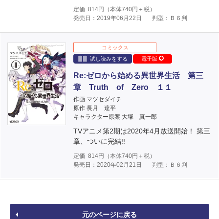
定価
814
円（本体
740
円＋税）
発売日：2019年06月22日
判型：Ｂ６判
コミックス
試し読みをする
電子版
Re:ゼロから始める異世界生活 第三
章 Truth of Zero １１
作画 マツセダイチ
原作 長月 達平
キャラクター原案 大塚 真一郎
TVアニメ第2期は2020年4月放送開始！ 第三
章、ついに完結!!
定価
814
円（本体
740
円＋税）
発売日：2020年02月21日
判型：Ｂ６判
元のページに戻る