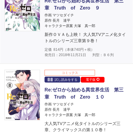
Re:ゼロから始める異世界生活 第三
章 Truth of Zero ９
作画 マツセダイチ
原作 長月 達平
キャラクター原案 大塚 真一郎
新作ＯＶＡも上映！ 大人気TVアニメ化タイ
トルのシリーズ三章第９巻！
定価
814
円（本体
740
円＋税）
発売日：2018年11月21日
判型：Ｂ６判
コミックス
試し読みをする
電子版
Re:ゼロから始める異世界生活 第三
章 Truth of Zero １０
作画 マツセダイチ
原作 長月 達平
キャラクター原案 大塚 真一郎
大人気TVアニメ化タイトルのシリーズ三
章、クライマックスの第１０巻！