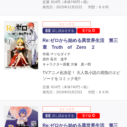
定価
814
円（本体
740
円＋税）
発売日：2015年12月22日
判型：Ｂ６判
コミックス
試し読みをする
電子版
Re:ゼロから始める異世界生活 第三
章 Truth of Zero ２
作画 マツセダイチ
原作 長月 達平
キャラクター原案 大塚 真一郎
TVアニメ化決定！ 大人気小説の屈指のエピ
ソードをコミック化!!
定価
814
円（本体
740
円＋税）
発売日：2016年03月23日
判型：Ｂ６判
コミックス
試し読みをする
電子版
Re:ゼロから始める異世界生活 第三