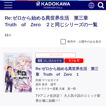
Re:ゼロから始める異世界生活 第三章
Truth of Zero ２と同じシリーズの一覧
11
件
発売中・公開中のみを表示
コミックス
試し読みをする
電子版
Re:ゼロから始める異世界生活 第三
章 Truth of Zero １
作画 マツセダイチ
原作 長月 達平
キャラクター原案 大塚 真一郎
TVアニメ化決定！ 大人気小説のコミック新
章が遂に始動！!