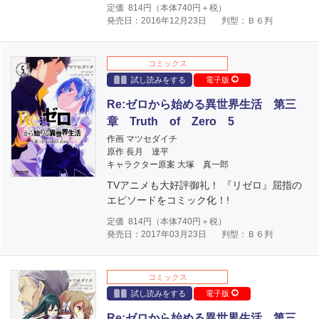
定価
814
円（本体
740
円＋税）
発売日：2016年12月23日
判型：Ｂ６判
コミックス
試し読みをする
電子版
Re:ゼロから始める異世界生活 第三
章 Truth of Zero 5
作画 マツセダイチ
原作 長月 達平
キャラクター原案 大塚 真一郎
TVアニメも大好評御礼！ 『リゼロ』屈指の
エピソードをコミック化！!
定価
814
円（本体
740
円＋税）
発売日：2017年03月23日
判型：Ｂ６判
コミックス
試し読みをする
電子版
Re:ゼロから始める異世界生活 第三