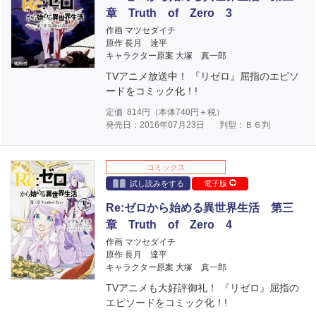
章 Truth of Zero 3
作画 マツセダイチ
原作 長月 達平
キャラクター原案 大塚 真一郎
TVアニメ放送中！ 『リゼロ』屈指のエピソ
ードをコミック化！!
定価
814
円（本体
740
円＋税）
発売日：2016年07月23日
判型：Ｂ６判
コミックス
試し読みをする
電子版
Re:ゼロから始める異世界生活 第三
章 Truth of Zero 4
作画 マツセダイチ
原作 長月 達平
キャラクター原案 大塚 真一郎
TVアニメも大好評御礼！ 『リゼロ』屈指の
エピソードをコミック化！!