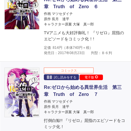
章 Truth of Zero ６
作画 マツセダイチ
原作 長月 達平
キャラクター原案 大塚 真一郎
TVアニメも大好評御礼！ 『リゼロ』屈指の
エピソードをコミック化！!
定価
814
円（本体
740
円＋税）
発売日：2017年08月23日
判型：Ｂ６判
コミックス
試し読みをする
電子版
Re:ゼロから始める異世界生活 第三
章 Truth of Zero ７
作画 マツセダイチ
原作 長月 達平
キャラクター原案 大塚 真一郎
打倒白鯨!! 『リゼロ』屈指のエピソードをコ
ミック化！