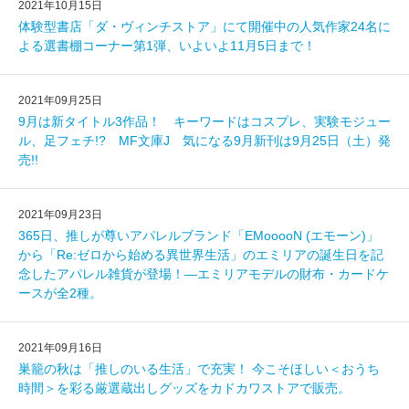
2021年10月15日
体験型書店「ダ・ヴィンチストア」にて開催中の人気作家24名に
よる選書棚コーナー第1弾、いよいよ11月5日まで！
2021年09月25日
9月は新タイトル3作品！ キーワードはコスプレ、実験モジュー
ル、足フェチ!? MF文庫J 気になる9月新刊は9月25日（土）発
売!!
2021年09月23日
365日、推しが尊いアパレルブランド「EMooooN (エモーン)」
から「Re:ゼロから始める異世界生活」のエミリアの誕生日を記
念したアパレル雑貨が登場！―エミリアモデルの財布・カードケ
ースが全2種。
2021年09月16日
巣籠の秋は「推しのいる生活」で充実！ 今こそほしい＜おうち
時間＞を彩る厳選蔵出しグッズをカドカワストアで販売。