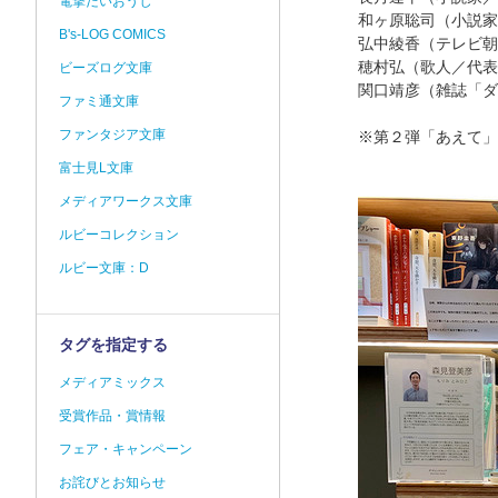
電撃だいおうじ
和ヶ原聡司（小説家
B's-LOG COMICS
弘中綾香（テレビ朝
穂村弘（歌人／代表
ビーズログ文庫
関口靖彦（雑誌「ダ
ファミ通文庫
ファンタジア文庫
※第２弾「あえて」
富士見L文庫
メディアワークス文庫
ルビーコレクション
ルビー文庫：D
タグを指定する
メディアミックス
受賞作品・賞情報
フェア・キャンペーン
お詫びとお知らせ