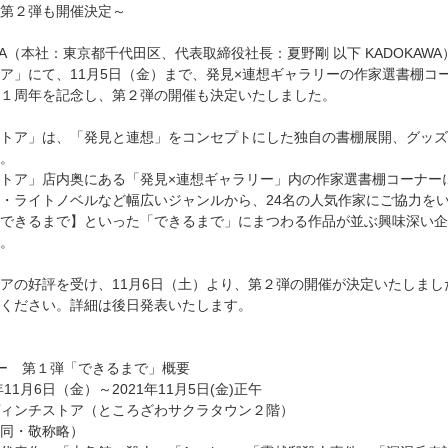
第２弾も開催決定～
AWA（本社：東京都千代田区、代表取締役社長：夏野剛 以下 KADOK
ア」にて、11月5日（金）まで、発見×連想ギャラリーの作家選書棚コ
１周年を記念し、第２弾の開催も決定いたしました。
トア」は、「発見と連想」をコンセプトにした独自の書棚展開、グッズ
。
トア」店内奥にある「発見×連想ギャラリー」内の作家選書棚コーナー
・ライトノベルなど幅広いジャンルから、24名の人気作家にご協力を
できるまで】といった「できるまで」にまつわる作品が並ぶ興味深い企
。
の好評を受け、11月6日（土）より、第２弾の開催が決定いたしまし
ください。詳細は後日発表いたします。
ー 第１弾「できるまで」概要
11月6日（金）～2021年11月5日(金)正午
ィンチストア（ところざわサクラタウン２階）
同・敬称略）