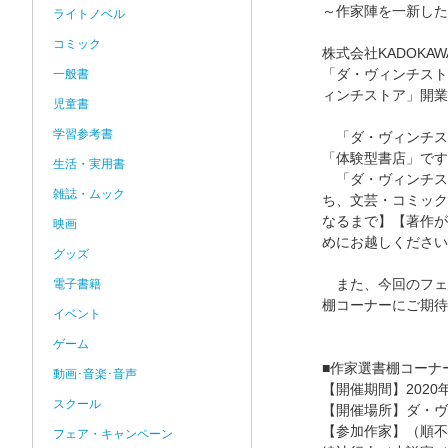
～作家陣を一新した
ライトノベル
コミック
株式会社KADOK
「ダ・ヴィンチスト
一般書
ィンチストア」開業
児童書
学習参考書
「ダ・ヴィンチス
「体験型書店」です
生活・実用書
「ダ・ヴィンチス
雑誌・ムック
ち、文芸・コミック
なるまで】【著作が
映画
めにお越しください
グッズ
また、今回のフェア
電子書籍
棚コーナーにご期待
イベント
ゲーム
■作家選書棚コーナ
動画･音楽･音声
【開催期間】2020年
スクール
【開催場所】ダ・ヴ
【参加作家】（順不
フェア・キャンペーン