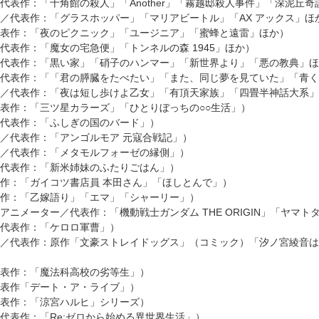
代表作：「十角館の殺人」「Another」「霧越邸殺人事件」「深泥丘奇
／代表作：「グラスホッパー」「マリアビートル」「AX アックス」ほ
表作：「夜のピクニック」「ユージニア」「蜜蜂と遠雷」ほか）
代表作：「魔女の宅急便」「トンネルの森 1945」ほか）
代表作：「黒い家」「硝子のハンマー」「新世界より」「悪の教典」ほ
代表作：「「君の膵臓をたべたい」「また、同じ夢を見ていた」「青く
／代表作：「夜は短し歩けよ乙女」「有頂天家族」「四畳半神話大系」
表作：「三ツ星カラーズ」「ひとりぼっちの○○生活」）
代表作：「ふしぎの国のバード」）
／代表作：「アンゴルモア 元寇合戦記」）
／代表作：「メタモルフォーゼの縁側」）
代表作：「新米姉妹のふたりごはん」）
作：「ガイコツ書店員 本田さん」「ほしとんで」）
作：「乙嫁語り」「エマ」「シャーリー」）
アニメーター／代表作：「機動戦士ガンダム THE ORIGIN」「ヤマト
代表作：「ケロロ軍曹」）
／代表作：原作「文豪ストレイドッグス」（コミック）「汐ノ宮綾音は
表作：「魔法科高校の劣等生」）
表作「デート・ア・ライブ」）
表作：「涼宮ハルヒ」シリーズ）
代表作：「Re:ゼロから始める異世界生活」）