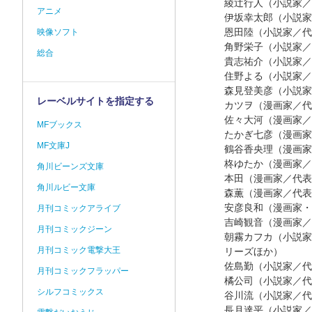
綾辻行人（小説家／
アニメ
伊坂幸太郎（小説家
恩田陸（小説家／代
映像ソフト
角野栄子（小説家／
総合
貴志祐介（小説家／
住野よる（小説家／
森見登美彦（小説家
レーベルサイトを指定する
カツヲ（漫画家／代
佐々大河（漫画家／
MFブックス
たかぎ七彦（漫画家
MF文庫J
鶴谷香央理（漫画家
柊ゆたか（漫画家／
角川ビーンズ文庫
本田（漫画家／代表
角川ルビー文庫
森薫（漫画家／代表
安彦良和（漫画家・
月刊コミックアライブ
吉崎観音（漫画家／
月刊コミックジーン
朝霧カフカ（小説家
月刊コミック電撃大王
リーズほか）
佐島勤（小説家／代
月刊コミックフラッパー
橘公司（小説家／代
シルフコミックス
谷川流（小説家／代
長月達平（小説家／