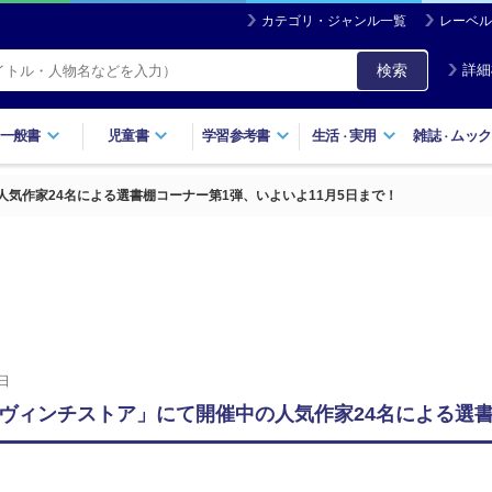
カテゴリ・ジャンル一覧
レーベル
検索
詳細
一般書
児童書
学習参考書
生活
実用
雑誌
ムック
・
・
気作家24名による選書棚コーナー第1弾、いよいよ11月5日まで！
日
ヴィンチストア」にて開催中の人気作家24名による選書