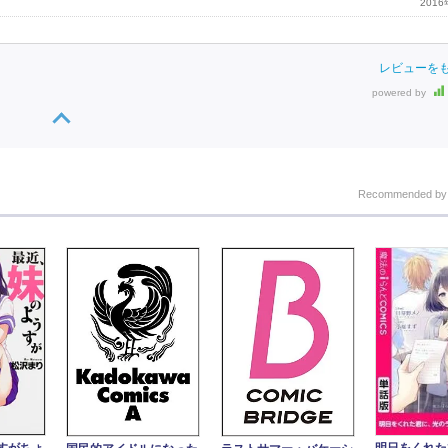
201
レビューを
powered by
Recommended b