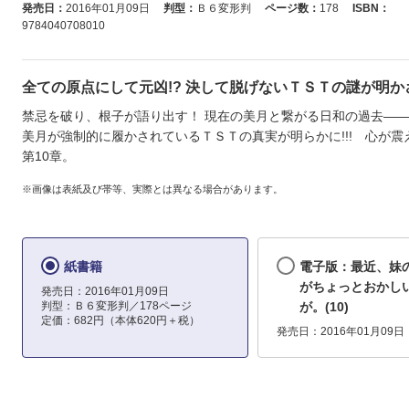
発売日：
2016年01月09日
判型：
Ｂ６変形判
ページ数：
178
ISBN：
9784040708010
全ての原点にして元凶!? 決して脱げないＴＳＴの謎が明かさ
禁忌を破り、根子が語り出す！ 現在の美月と繋がる日和の過去―
美月が強制的に履かされているＴＳＴの真実が明らかに!!! 心が震
第10章。
※画像は表紙及び帯等、実際とは異なる場合があります。
紙書籍
電子版：最近、妹
がちょっとおかし
発売日：2016年01月09日
判型：Ｂ６変形判／178ページ
が。(10)
定価：682円（本体620円＋税）
発売日：2016年01月09日