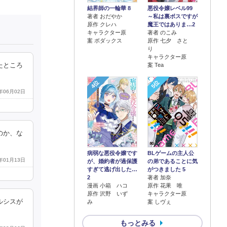
結界師の一輪華 8
悪役令嬢レベル99
著者 おだやか
～私は裏ボスですが
原作 クレハ
魔王ではありま…2
キャラクター原
著者 のこみ
案 ボダックス
原作 七夕 さと
り
キャラクター原
たところ
案 Tea
4位
5位
6年06月02日
のか、な
病弱な悪役令嬢です
BLゲームの主人公
6年01月13日
が、婚約者が過保護
の弟であることに気
すぎて逃げ出した…
がつきました 5
2
著者 加奈
漫画 小箱 ハコ
原作 花果 唯
原作 沢野 いず
キャラクター原
ルシスが
み
案 しヴぇ
もっとみる