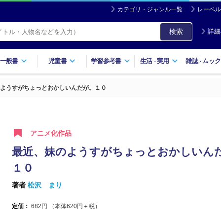
カテゴリ・ジャンル一覧
レーベル
検索
詳細
一般書
児童書
学習参考書
生活
実用
雑誌
ムック
・
・
ようすがちょっとおかしいんだが。１０
アニメ化作品
最近、妹のようすがちょっとおかしいん
１０
著者
松沢 まり
定価：
682
円 （本体
620
円＋税）