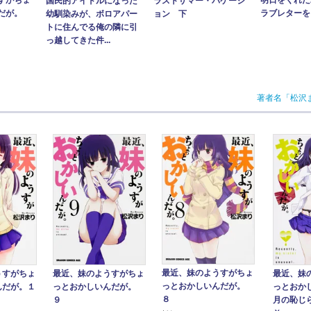
すがちょ
明日をくれた
国民的アイドルになった
ラストサマー・バケーシ
んだが。
ラブレターを
幼馴染みが、ボロアパー
ョン 下
トに住んでる俺の隣に引
っ越してきた件...
著者名「松沢
最近、妹のようすがちょ
うすがちょ
最近、妹のようすがちょ
最近、妹
っとおかしいんだが。
んだが。１
っとおかしいんだが。
っとおか
８
９
月の恥じ