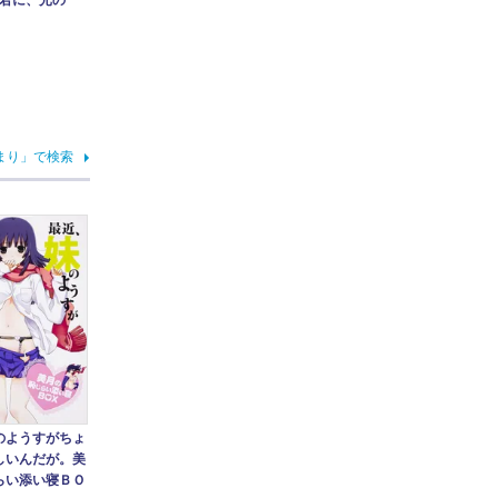
君に、光の
まり」で検索
のようすがちょ
しいんだが。美
らい添い寝ＢＯ