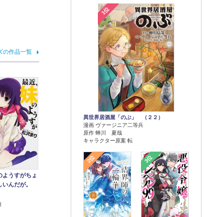
1位
ズの作品一覧
異世界居酒屋「のぶ」 （２２）
漫画 ヴァージニア二等兵
原作 蝉川 夏哉
キャラクター原案 転
2位
3位
のようすがちょ
しいんだが。
り