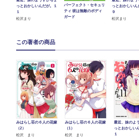
最近、妹のよう
パーフェクト・セキュリ
っとおかしいんだが。１
っとおかしい
ティ 彼は無敵のボディ
１
９
ガード
松沢まり
松沢まり
この著者の商品
最近、妹のよ
みはらし荘の６人の花嫁
みはらし荘の６人の花嫁
っとおかしい
（2）
（1）
１
松沢 まり
松沢 まり