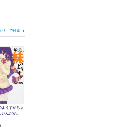
まり」で検索
のようすがちょ
しいんだが。
り