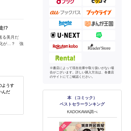
!?
送る美月だ
化が…？ 強
※書店によって現在在庫や取り扱いがない場
合がございます。詳しい購入方法は、各書店
のサイトにてご確認ください。
のようす
いんだ
本 （コミック）
ベストセラーランキング
KADOKAWA調べ
1位