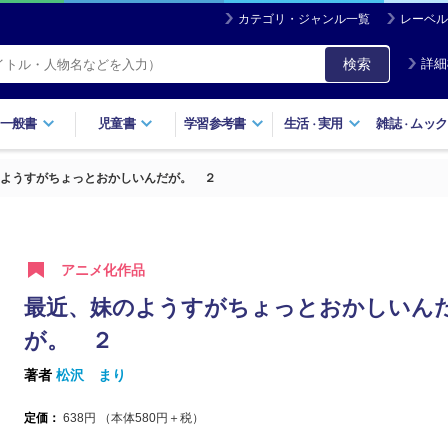
カテゴリ・ジャンル一覧
レーベル
検索
詳細
一般書
児童書
学習参考書
生活
実用
雑誌
ムック
・
・
ようすがちょっとおかしいんだが。 ２
アニメ化作品
最近、妹のようすがちょっとおかしいん
が。 ２
著者
松沢 まり
定価：
638
円 （本体
580
円＋税）