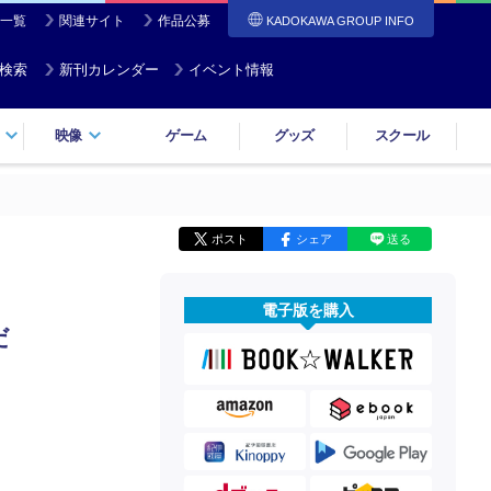
一覧
関連サイト
作品公募
KADOKAWA GROUP INFO
検索
新刊カレンダー
イベント情報
映像
ゲーム
グッズ
スクール
ポスト
シェア
送る
電子版を購入
だ