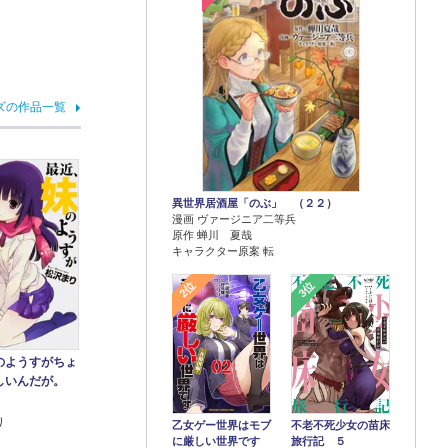
ズの作品一覧
異世界居酒屋「のぶ」 （２２）
漫画 ヴァージニア二等兵
原作 蝉川 夏哉
キャラクター原案 転
2位
3位
のようすがちょ
しいんだが。
り
乙女ゲー世界はモブ
不老不死少女の苗床
に厳しい世界です
旅行記 ５