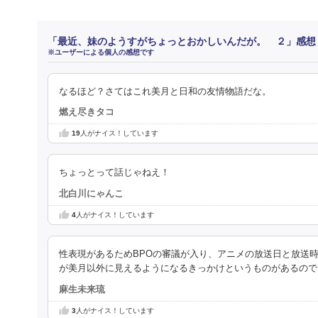
「最近、妹のようすがちょっとおかしいんだが。 ２」感想
※ユーザーによる個人の感想です
なるほど？さてはこれ美月と日和の友情物語だな。
燃え尽きタコ
19
人がナイス！しています
ちょっとって話じゃねえ！
北白川にゃんこ
4
人がナイス！しています
性表現があるためBPOの審議が入り、アニメの放送日と放送
が美月以外に見えるようになるきっかけというものがあるので
麻生未来琉
3
人がナイス！しています