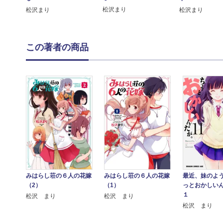
松沢まり
松沢まり
松沢まり
この著者の商品
最近、妹のよ
みはらし荘の６人の花嫁
みはらし荘の６人の花嫁
っとおかしい
（2）
（1）
１
松沢 まり
松沢 まり
松沢 まり