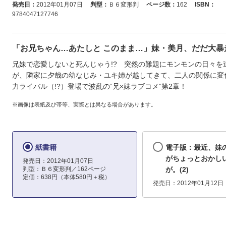
発売日：
2012年01月07日
判型：
Ｂ６変形判
ページ数：
162
ISBN：
9784047127746
「お兄ちゃん…あたしと このまま…」妹・美月、だだ大暴走
兄妹で恋愛しないと死んじゃう!? 突然の難題にモンモンの日々を
が、隣家に夕哉の幼なじみ・ユキ姉が越してきて、二人の関係に変
力ライバル（!?）登場で波乱の“兄×妹ラブコメ”第2章！
※画像は表紙及び帯等、実際とは異なる場合があります。
紙書籍
電子版：最近、妹
がちょっとおかし
発売日：2012年01月07日
判型：Ｂ６変形判／162ページ
が。(2)
定価：638円（本体580円＋税）
発売日：2012年01月12日