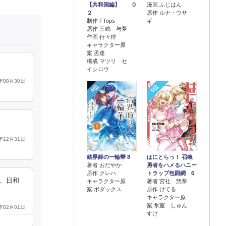
【共和国編】 ０
漫画 ふじはん
２
原作 ルナ・ウサ
制作 FTops
ギ
原作 三嶋 与夢
作画 行々狸
キャラクター原
案 孟達
構成 マツリ セ
イシロウ
3年08月30日
4位
5位
3年12月31日
結界師の一輪華 8
はにとらっ！ 召喚
著者 おだやか
勇者をハメるハニー
原作 クレハ
トラップ包囲網 6
、日和
キャラクター原
著者 宮社 惣恭
案 ボダックス
原作 けてる
キャラクター原
案 氷室 しゅん
4年02月01日
すけ