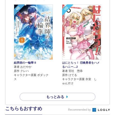
4位
5位
結界師の一輪華 8
はにとらっ！ 召喚勇者をハメ
著者 おだやか
るハニー…2
原作 クレハ
著者 宮社 惣恭
キャラクター原案 ボダック
原作 けてる
ス
キャラクター原案 氷室 し
ゅんすけ
もっとみる
こちらもおすすめ
Recommended by