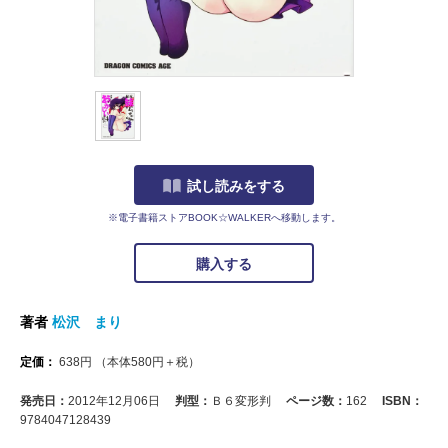
試し読みをする
※電子書籍ストアBOOK☆WALKERへ移動します。
購入する
著者
松沢 まり
定価：
638
円
（本体
580
円＋税）
発売日：
2012年12月06日
判型：
Ｂ６変形判
ページ数：
162
ISBN：
9784047128439