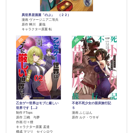
異世界居酒屋「のぶ」 （２２）
漫画 ヴァージニア二等兵
原作 蝉川 夏哉
キャラクター原案 転
2位
3位
乙女ゲー世界はモブに厳しい
不老不死少女の苗床旅行記
世界です【…2
５
制作 FTops
漫画 ふじはん
原作 三嶋 与夢
原作 ルナ・ウサギ
作画 行々狸
キャラクター原案 孟達
構成 マツリ セイシロウ