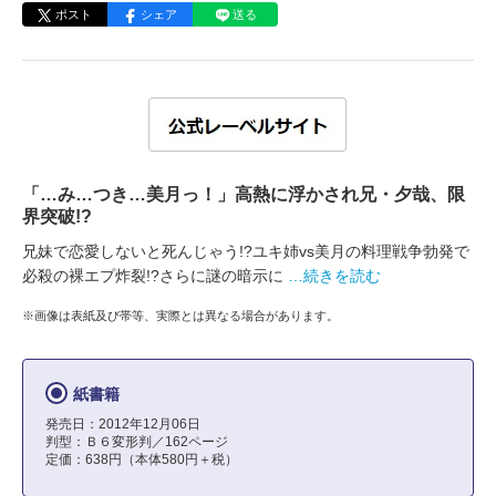
ポスト
シェア
送る
「…み…つき…美月っ！」高熱に浮かされ兄・夕哉、限
界突破!?
兄妹で恋愛しないと死んじゃう!?ユキ姉vs美月の料理戦争勃発で
必殺の裸エプ炸裂!?さらに謎の暗示に
…続きを読む
※画像は表紙及び帯等、実際とは異なる場合があります。
紙書籍
発売日：2012年12月06日
判型：Ｂ６変形判／162ページ
定価：638円（本体580円＋税）