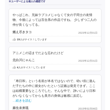
※ユーザーによる個人の感想です
やっぱこれ、兄妹ラブコメじゃなくて女の子同士の友情
物、今後によっては百合系の作品ですね。 少しずつ二人の
仲が良くなってる。
燃え尽きタコ
2023年12月01日
19
人がナイス！しています
アニメこの辺までだよな忘れたけど
北白川にゃんこ
2023年12月31日
4
人がナイス！しています
「寿日和」という名前が本名ではないので、幼い頃に遊ん
だ子たちの中に彼女がいたという証拠は発見できず。ここ
は結構重要なところでした。そんな中で、諍いにより日和
がいなくなってからも美月の身体は敏感に反応し
…続きを読む
麻生未来琉
2015年02月06日