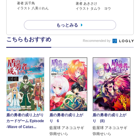
著者 浜千鳥
著者 あきさけ
イラスト 八美☆わん
イラスト タムラ ヨウ
もっとみる
こちらもおすすめ
Recommended by
盾の勇者の成り上が
盾の勇者の成り上が
盾の勇者の成り上がり
り 6
り (8)
カードゲーム Episode
-Wave of Catas...
藍屋球 アネコユサギ
藍屋球 アネコユサギ
弥南せいら
弥南せいら