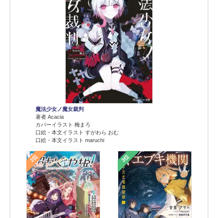
魔法少女ノ魔女裁判
著者 Acacia
カバーイラスト 梅まろ
口絵・本文イラスト すがわら おむ
口絵・本文イラスト maruchi
2位
3位