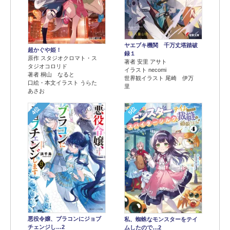
ヤエブキ機関 千万丈塔踏破
超かぐや姫！
録１
原作 スタジオクロマト・ス
著者 安里 アサト
タジオコロリド
イラスト necomi
著者 桐山 なると
世界観イラスト 尾崎 伊万
口絵・本文イラスト うらた
里
あさお
4位
5位
悪役令嬢、ブラコンにジョブ
私、蜘蛛なモンスターをテイ
チェンジし…2
ムしたので…2