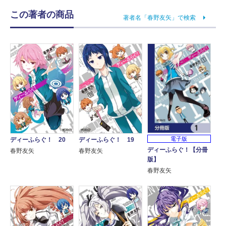
この著者の商品
著者名「春野友矢」で検索
電子版
ディーふらぐ！ 20
ディーふらぐ！ 19
ディーふらぐ！【分冊
春野友矢
春野友矢
版】
春野友矢