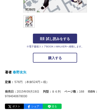
試し読みをする
※電子書籍ストアBOOK☆WALKERへ移動します。
購入する
著者
春野友矢
定価：
576
円
（本体
524
円＋税）
発売日：
2015年09月19日
判型：
Ｂ６判
ページ数：
168
ISBN：
9784040678030
ポスト
シェア
送る