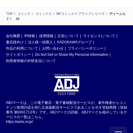
TOP
コミック
コミックス
MFコミックス アライブシリーズ
ディーふら
ぐ！ 10
会社概要
IR情報
採用情報
広告について
ライセンスについて
書店様向け
法人様一括購入
KADOKAWAグループ
作品の利用について
お問い合わせ
プライバシーポリシー
サイトポリシー
Do Not Sell or Share My Personal Information
利用者情報の外部送信について
ABJマークは、この電子書店・電子書籍配信サービスが、著作権者からコン
テンツ使用許諾を得た正規版配信サービスであることを示す登録商標（登録
番号 第6091713号）です。ABJマークの詳細、ABJマークを掲示しているサ
ービスの一覧はこちら。
https://aebs.or.jp/