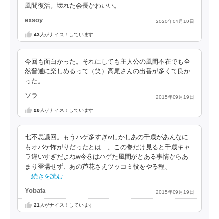
風間復活。壊れた会長かわいい。
exsoy
2020年04月19日
43
人がナイス！しています
今回も面白かった。それにしても主人公の風間不在でも全
然普通に楽しめるって（笑）高尾さんの出番が多くて良か
った。
ソラ
2015年09月19日
28
人がナイス！しています
七不思議回。もうハゲ多すぎwしかしあの千歳があんなに
もオバケ怖がりだったとは…。この巻だけ見ると千歳キャ
ラ違いすぎだよねw今巻はハゲた風間がとある事情からあ
まり登場せず、あの芦花さえツッコミ役をやる程、
…続きを読む
Yobata
2015年09月19日
21
人がナイス！しています