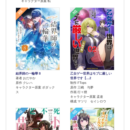
キャラクター原案 転
2位
3位
結界師の一輪華 8
乙女ゲー世界はモブに厳しい
著者 おだやか
世界です【…2
原作 クレハ
制作 FTops
キャラクター原案 ボダック
原作 三嶋 与夢
ス
作画 行々狸
キャラクター原案 孟達
構成 マツリ セイシロウ
4位
5位