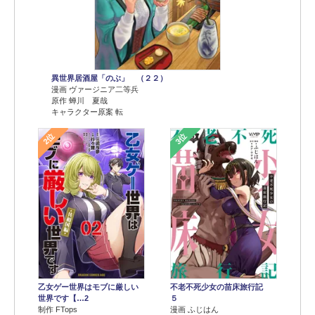
異世界居酒屋「のぶ」 （２２）
漫画 ヴァージニア二等兵
原作 蝉川 夏哉
キャラクター原案 転
2位
3位
乙女ゲー世界はモブに厳しい
不老不死少女の苗床旅行記
世界です【…2
５
制作 FTops
漫画 ふじはん