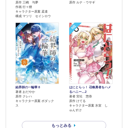
原作 三嶋 与夢
原作 ルナ・ウサギ
作画 行々狸
キャラクター原案 孟達
構成 マツリ セイシロウ
4位
5位
結界師の一輪華 8
はにとらっ！ 召喚勇者をハメ
著者 おだやか
るハニー…2
原作 クレハ
著者 宮社 惣恭
キャラクター原案 ボダック
原作 けてる
ス
キャラクター原案 氷室 し
ゅんすけ
もっとみる