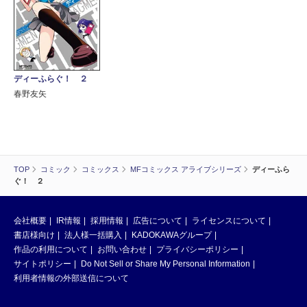
ディーふらぐ！ ２
春野友矢
TOP
コミック
コミックス
MFコミックス アライブシリーズ
ディーふら
ぐ！ ２
会社概要
IR情報
採用情報
広告について
ライセンスについて
書店様向け
法人様一括購入
KADOKAWAグループ
作品の利用について
お問い合わせ
プライバシーポリシー
サイトポリシー
Do Not Sell or Share My Personal Information
利用者情報の外部送信について