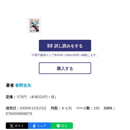
試し読みをする
※電子書籍ストアBOOK☆WALKERへ移動します。
購入する
著者
春野友矢
定価：
576
円
（本体
524
円＋税）
発売日：
2009年10月23日
判型：
Ｂ６判
ページ数：
160
ISBN：
9784040668079
ポスト
シェア
送る