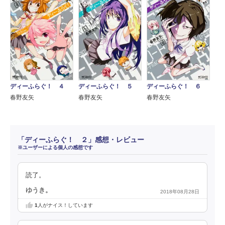
ディーふらぐ！ ４
ディーふらぐ！ ５
ディーふらぐ！ ６
春野友矢
春野友矢
春野友矢
「ディーふらぐ！ ２」感想・レビュー
※ユーザーによる個人の感想です
読了。
ゆうき。
2018年08月28日
1
人がナイス！しています