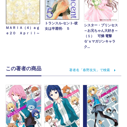
トランスル‐セント‐彼
シスター・プリンセス
ＭＡＲＩＡ（４）ａｇ
女は半透明‐ ５
～お兄ちゃん大好き～
ｅ２０ Ａｐｒｉｌ～
（１） 可憐 電撃
Ｇ’ｓマガジンキャラ
ク...
この著者の商品
著者名「春野友矢」で検索