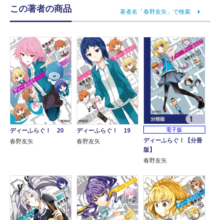
この著者の商品
著者名「春野友矢」で検索
電子版
ディーふらぐ！ 20
ディーふらぐ！ 19
ディーふらぐ！【分冊
春野友矢
春野友矢
版】
春野友矢