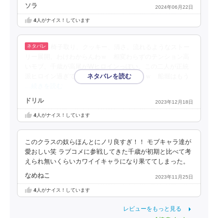
ソラ
2024年06月22日
4
人がナイス！しています
椅子取り、クッキー、清さ。流れるようなストー
リー展開。わけわからんわｗ 相変わらずのテンション高
いモブ。千歳が高尾がWヒロインっぽい。この二人が正統
派ヒロイン過ぎて芦花はなんか別枠な感じｗ 船堀はもう
…続きを読む
ドリル
2023年12月18日
4
人がナイス！しています
このクラスの奴らほんとにノリ良すぎ！！ モブキャラ達が
愛おしい笑 ラブコメに参戦してきた千歳が初期と比べて考
えられ無いくらいカワイイキャラになり果ててしまった。
なめねこ
2023年11月25日
4
人がナイス！しています
レビューをもっと見る