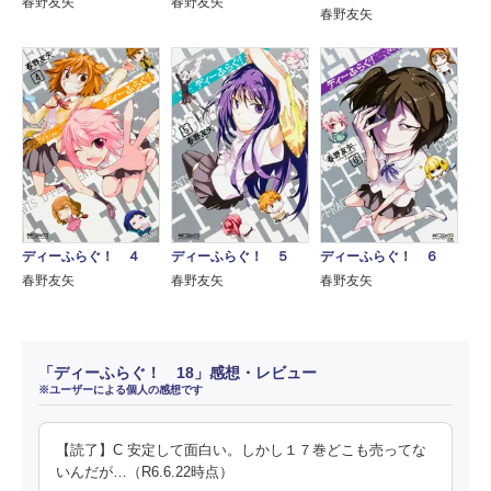
春野友矢
春野友矢
春野友矢
ディーふらぐ！ ４
ディーふらぐ！ ５
ディーふらぐ！ ６
春野友矢
春野友矢
春野友矢
「ディーふらぐ！ 18」感想・レビュー
※ユーザーによる個人の感想です
【読了】C 安定して面白い。しかし１７巻どこも売ってな
いんだが…（R6.6.22時点）