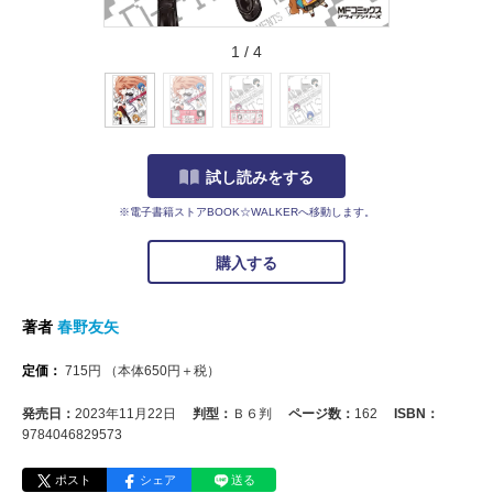
1
/
4
試し読みをする
※電子書籍ストアBOOK☆WALKERへ移動します。
購入する
著者
春野友矢
定価：
715
円
（本体
650
円＋税）
発売日：
2023年11月22日
判型：
Ｂ６判
ページ数：
162
ISBN：
9784046829573
ポスト
シェア
送る