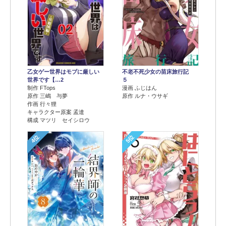
乙女ゲー世界はモブに厳しい
不老不死少女の苗床旅行記
世界です【…2
５
制作 FTops
漫画 ふじはん
原作 三嶋 与夢
原作 ルナ・ウサギ
作画 行々狸
キャラクター原案 孟達
構成 マツリ セイシロウ
4位
5位