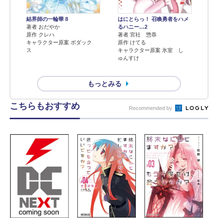
結界師の一輪華 8
はにとらっ！ 召喚勇者をハメ
著者 おだやか
るハニー…2
原作 クレハ
著者 宮社 惣恭
キャラクター原案 ボダック
原作 けてる
ス
キャラクター原案 氷室 し
ゅんすけ
もっとみる
こちらもおすすめ
Recommended by