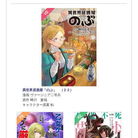
1位
異世界居酒屋「のぶ」 （２２）
漫画 ヴァージニア二等兵
原作 蝉川 夏哉
キャラクター原案 転
2位
3位