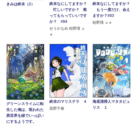
終末なにしてますか？
終末なにしてますか？
きみは終末（2）
忙しいですか？ 救
もう一度だけ、会え
ってもらっていいです
ますか？#03
か？ #04
枯野瑛 ｕｅ
せうかなめ 枯野瑛 ｕ
ｅ
終末のマリステラ ４
海底清掃人マタタビュ
グリーンスライムに転
リス １
高野千春
生した俺は、呪われた
異世界を緑でいっぱい
にするようです。