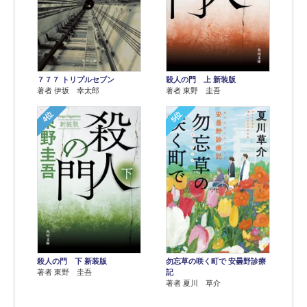
７７７ トリプルセブン
殺人の門 上 新装版
著者 伊坂 幸太郎
著者 東野 圭吾
4位
5位
殺人の門 下 新装版
勿忘草の咲く町で 安曇野診療
著者 東野 圭吾
記
著者 夏川 草介