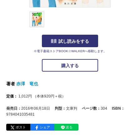
試し読みをする
※電子書籍ストアBOOK☆WALKERへ移動します。
購入する
著者
赤澤 竜也
定価：
1,012
円
（本体
920
円＋税）
発売日：
2016年06月18日
判型：
文庫判
ページ数：
304
ISBN：
9784041035481
ポスト
シェア
送る