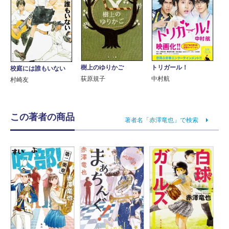
樹上のゆりかご
トリガール！
校庭には誰もいない
荻原規子
中村航
村崎友
この著者の商品
著者名「赤澤竜也」で検索