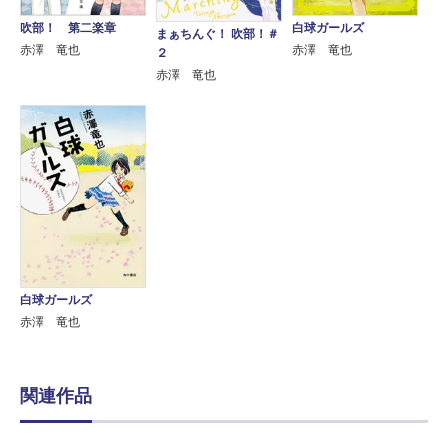
吹部！ 第二楽章
白球ガールズ
まぁちんぐ！ 吹部！＃
赤澤 竜也
赤澤 竜也
２
赤澤 竜也
白球ガールズ
赤澤 竜也
関連作品