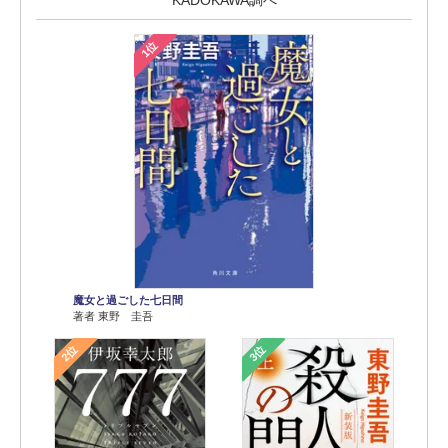
KADOKAWA調べ
1位
魔女と過ごした七日間
著者 東野 圭吾
2位
3位