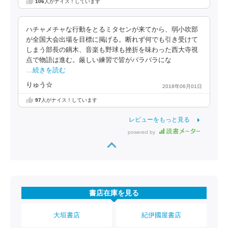
106
人がナイス！しています
ハチャメチャな行動をとるミタセンが来てから、弱小吹部
が全国大会出場を目標に掲げる。断れず何でも引き受けて
しまう部長の鏑木、音楽も野球も挫折を味わった西大寺視
点で物語は進む。厳しい練習で皆がバラバラにな
…続きを読む
りゅう☆
2018年06月01日
97
人がナイス！しています
レビューをもっと見る
powered by
書店在庫を見る
大垣書店
紀伊國屋書店