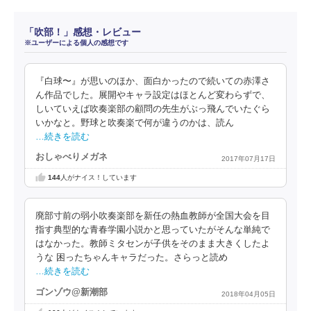
「吹部！」感想・レビュー
※ユーザーによる個人の感想です
『白球〜』が思いのほか、面白かったので続いての赤澤さ
ん作品でした。展開やキャラ設定はほとんど変わらずで、
しいていえば吹奏楽部の顧問の先生がぶっ飛んでいたぐら
いかなと。野球と吹奏楽で何が違うのかは、読ん
…続きを読む
おしゃべりメガネ
2017年07月17日
144
人がナイス！しています
廃部寸前の弱小吹奏楽部を新任の熱血教師が全国大会を目
指す典型的な青春学園小説かと思っていたがそんな単純で
はなかった。教師ミタセンが子供をそのまま大きくしたよ
うな 困ったちゃんキャラだった。さらっと読め
…続きを読む
ゴンゾウ@新潮部
2018年04月05日