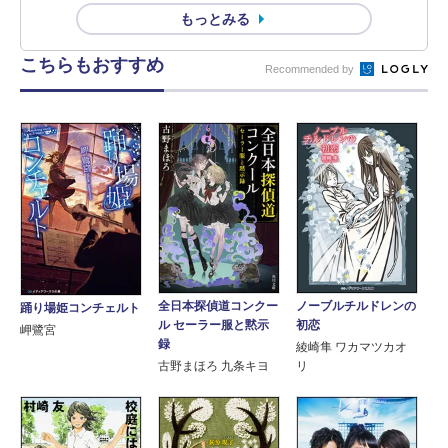
もっとみる
こちらもおすすめ
Recommended by
全日本探偵道コンクー
ノーブルチルドレンの
踊り場姫コンチェルト
ル セーラー服と黙示
初恋
岬鷺宮
録
綾崎隼 ワカマツカオ
古野まほろ 九条キヨ
リ