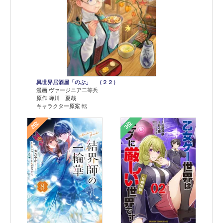
異世界居酒屋「のぶ」 （２２）
漫画 ヴァージニア二等兵
原作 蝉川 夏哉
キャラクター原案 転
2位
3位