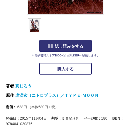
試し読みをする
※電子書籍ストアBOOK☆WALKERへ移動します。
購入する
著者
真じろう
原作
虚淵玄（ニトロプラス）／ＴＹＰＥ‐ＭＯＯＮ
定価：
638
円
（本体
580
円＋税）
発売日：
2015年11月04日
判型：
Ｂ６変形判
ページ数：
180
ISBN：
9784041030875