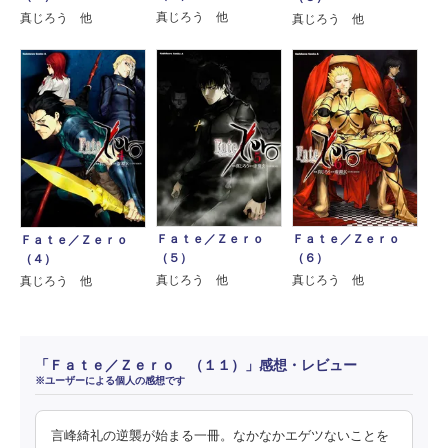
真じろう 他
真じろう 他
真じろう 他
Ｆａｔｅ／Ｚｅｒｏ
Ｆａｔｅ／Ｚｅｒｏ
Ｆａｔｅ／Ｚｅｒｏ
（５）
（６）
（４）
真じろう 他
真じろう 他
真じろう 他
「Ｆａｔｅ／Ｚｅｒｏ （１１）」感想・レビュー
※ユーザーによる個人の感想です
言峰綺礼の逆襲が始まる一冊。なかなかエゲツないことを