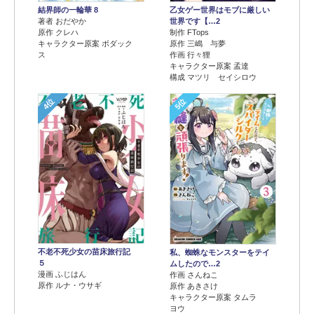
結界師の一輪華 8
乙女ゲー世界はモブに厳しい
著者 おだやか
世界です【…2
原作 クレハ
制作 FTops
キャラクター原案 ボダック
原作 三嶋 与夢
ス
作画 行々狸
キャラクター原案 孟達
構成 マツリ セイシロウ
4位
5位
不老不死少女の苗床旅行記
私、蜘蛛なモンスターをテイ
５
ムしたので…2
漫画 ふじはん
作画 さんねこ
原作 ルナ・ウサギ
原作 あきさけ
キャラクター原案 タムラ
ヨウ