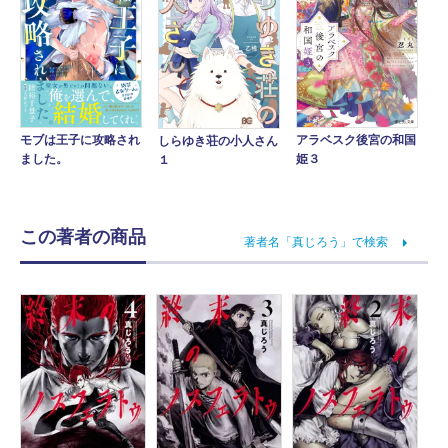
アラベスク後宮の和国
モブは王子に攻略され
しらゆき荘の小人さん
姫３
ました。
１
この著者の商品
著者名「真じろう」で検索