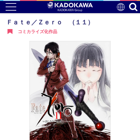
Ｆａｔｅ／Ｚｅｒｏ （１１）
コミカライズ化作品