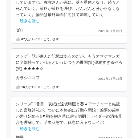
していますね。舞弥さんか死に、葵も重体となり、続々と
死んでいく。策略が策略を呼び、だんだんと分からなくな
っていく。物語は最終局面に向けて加速していく
…続きを読む
ゼロ
2020年01月15日
67
人がナイス！しています
スッゲー話が進んだ記憶はあるのだが、もうオマケマンガ
に全部持ってかれるといういつもの展開(笑)優雅すぎるやろ
(笑) ★★★★☆
カラシニコフ
2017年05月03日
16
人がナイス！しています
シリーズ11冊目、表紙は遠坂時臣と葵▲アーチャーと結託
した言峰綺礼が、ついに本格的に行動を開始！凶夢の歯車
が廻り始める‼▼鞘を抱き昔に戻る切嗣！ライダーの消耗具
合を理解して、芋虫状態で、休息に入るウェイバ
…続きを読む
餅屋