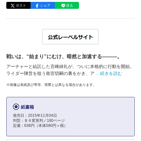
ポスト
シェア
送る
戦いは、“始まり”にむけ、暗然と加速する―――。
アーチャーと結託した言峰綺礼が、ついに本格的に行動を開始。
ライダー陣営を狙う衛宮切嗣の裏をかき、ア
…続きを読む
※画像は表紙及び帯等、実際とは異なる場合があります。
紙書籍
発売日：2015年11月04日
判型：Ｂ６変形判／180ページ
定価：638円（本体580円＋税）