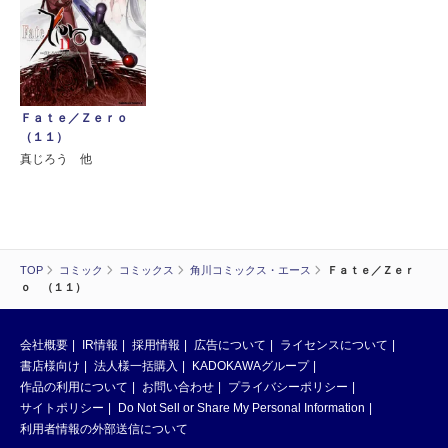
Ｆａｔｅ／Ｚｅｒｏ
（１１）
真じろう 他
TOP
コミック
コミックス
角川コミックス・エース
Ｆａｔｅ／Ｚｅｒ
ｏ （１１）
会社概要
IR情報
採用情報
広告について
ライセンスについて
書店様向け
法人様一括購入
KADOKAWAグループ
作品の利用について
お問い合わせ
プライバシーポリシー
サイトポリシー
Do Not Sell or Share My Personal Information
利用者情報の外部送信について