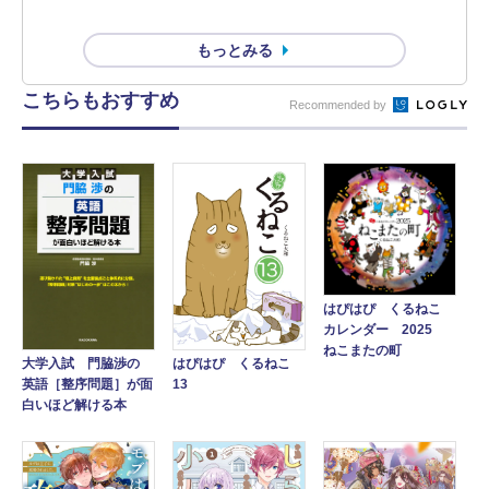
もっとみる
こちらもおすすめ
Recommended by
はぴはぴ くるねこ
カレンダー 2025
ねこまたの町
大学入試 門脇渉の
はぴはぴ くるねこ
英語［整序問題］が面
13
白いほど解ける本