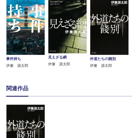
見えざる網
事件持ち
外道たちの餞別
伊兼 源太郎
伊兼 源太郎
伊兼 源太郎
関連作品