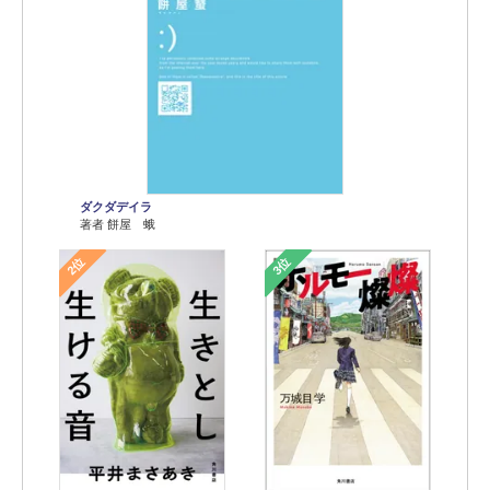
ダクダデイラ
著者 餅屋 蛾
2位
3位