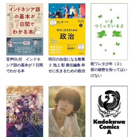
音声DL付 インドネ
明日の自信になる教養
呪ワレタ少年（２）
シア語の基本が７日間
２ 池上 彰 責任編集 幸
彼の秘密を知ってはい
でわかる本
せに生きるための政治
けない