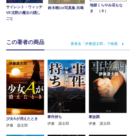
地獄くらやみ花もな
サイレント・ウィッチ
鈴木曉1st写真集 共鳴
き （９）
VII 沈黙の魔女の隠し
ごと
この著者の商品
著者名「伊兼源太郎」で検索
事件持ち
事故調
少女Aが消えたとき
伊兼 源太郎
伊兼 源太郎
伊兼 源太郎