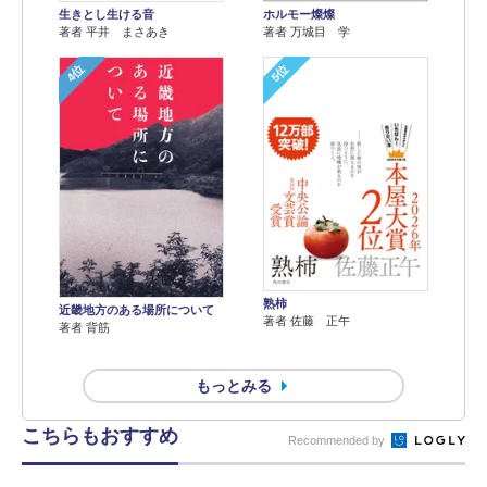
生きとし生ける音
ホルモー燦燦
著者 平井 まさあき
著者 万城目 学
4位
5位
熟柿
近畿地方のある場所について
著者 佐藤 正午
著者 背筋
もっとみる
こちらもおすすめ
Recommended by