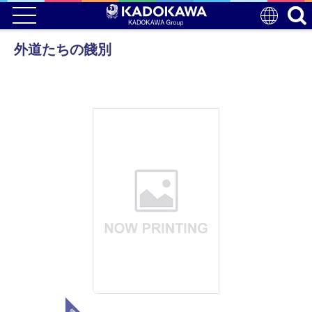
外道たちの餞別
電子版