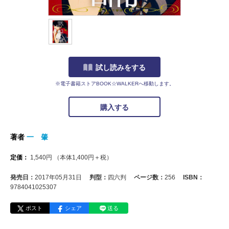
試し読みをする
※電子書籍ストアBOOK☆WALKERへ移動します。
購入する
著者
一 肇
定価：
1,540
円
（本体
1,400
円＋税）
発売日：
2017年05月31日
判型：
四六判
ページ数：
256
ISBN：
9784041025307
ポスト
シェア
送る