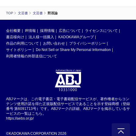
TOP
文芸書
文芸書
黙視論
会社概要
IR情報
採用情報
広告について
ライセンスについて
書店様向け
法人様一括購入
KADOKAWAグループ
作品の利用について
お問い合わせ
プライバシーポリシー
サイトポリシー
Do Not Sell or Share My Personal Information
利用者情報の外部送信について
ABJマークは、この電子書店・電子書籍配信サービスが、著作権者からコン
テンツ使用許諾を得た正規版配信サービスであることを示す登録商標（登録
番号 第6091713号）です。ABJマークの詳細、ABJマークを掲示しているサ
ービスの一覧はこちら。
https://aebs.or.jp/
©KADOKAWA CORPORATION 2026