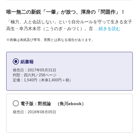
唯一無二の新鋭「一肇」が放つ、渾身の「問題作」！
「極力、人と会話しない」という自分ルールを守って生きる女子
高生・幸乃木未尽（こうのぎ・みづく）。言
…続きを読む
※画像は表紙及び帯等、実際とは異なる場合があります。
紙書籍
発売日：2017年05月31日
判型：四六判／256ページ
定価：1,540円（本体1,400円＋税）
電子版：黙視論 （角川ebook）
発売日：2018年08月05日