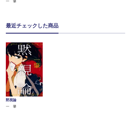
一 肇
最近チェックした商品
黙視論
一 肇