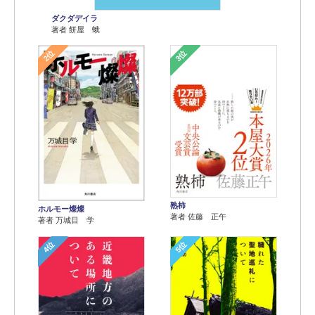
ダクダデイラ
著者 餅屋 蛾
2位
3位
熟柿
ホルモー燦燦
著者 佐藤 正午
著者 万城目 学
4位
5位