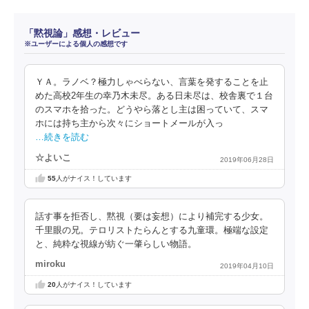
「黙視論」感想・レビュー
※ユーザーによる個人の感想です
ＹＡ。ラノベ？極力しゃべらない、言葉を発することを止
めた高校2年生の幸乃木未尽。ある日未尽は、校舎裏で１台
のスマホを拾った。どうやら落とし主は困っていて、スマ
ホには持ち主から次々にショートメールが入っ
…続きを読む
☆よいこ
2019年06月28日
55
人がナイス！しています
話す事を拒否し、黙視（要は妄想）により補完する少女。
千里眼の兄。テロリストたらんとする九童環。極端な設定
と、純粋な視線が紡ぐ一肇らしい物語。
miroku
2019年04月10日
20
人がナイス！しています