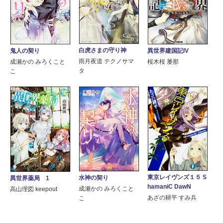
白虎さまの守り神
鬼人の契り
異世界建国記IV
雨月夜道 テクノサマ
成瀬かの みろくこと
桜木桜 屡那
タ
こ
東京レイヴンズ１５ S
水神の契り
異世界薬局 1
hamaniC DawN
成瀬かの みろくこと
高山理図 keepout
あざの耕平 すみ兵
こ