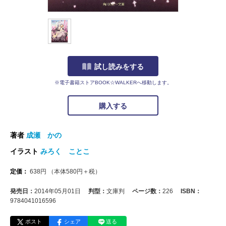
試し読みをする
※電子書籍ストアBOOK☆WALKERへ移動します。
購入する
著者
成瀬 かの
イラスト
みろく ことこ
定価：
638
円
（本体
580
円＋税）
発売日：
2014年05月01日
判型：
文庫判
ページ数：
226
ISBN：
9784041016596
ポスト
シェア
送る