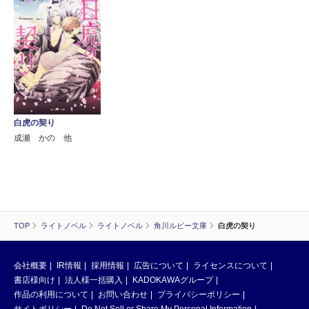
白虎の契り
成瀬 かの 他
TOP
ライトノベル
ライトノベル
角川ルビー文庫
白虎の契り
会社概要
IR情報
採用情報
広告について
ライセンスについて
書店様向け
法人様一括購入
KADOKAWAグループ
作品の利用について
お問い合わせ
プライバシーポリシー