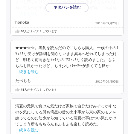
ょっと苦しいけど（18で結婚相手を決めるようなものだよ
ね）主人公が実は能力が高いという設定も好物。これは新
…続きを読む
honoka
2015年09月23日
60
人がナイス！しています
★★★☆☆。黒豹を読んだのでこちらも購入。一族の中のﾐ
ｿｯｶｽな受けが詳細を知らないまま異界へ紛れてしまったけ
ど、明るく前向きなｷｬﾗなのでｽﾄﾚｽなく読めました。もふ
もふも良かったけど、もう少しｲﾁｬｲﾁｬが多くても良か
…続きを読む
たべもも
2015年09月05日
48
人がナイス！しています
清夏の元気で負けん気だけど家族で自分だけみそっかすな
のを気にしてる所も俐星の昔の出来事から東の家のモノを
嫌ってるのに幼少から知っている清夏の事はつい気にかけ
てしまう所ももちろんもふもふも楽しく読めた。
…続きを読む