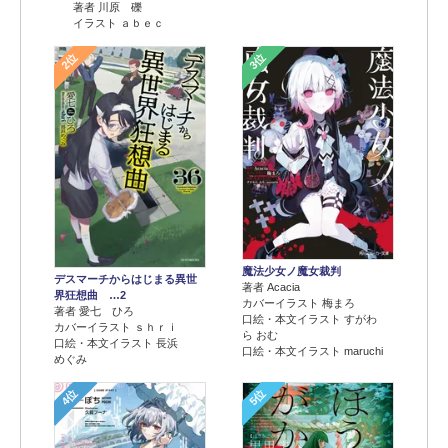
著者 川原 礫
イラスト ａｂｅｃ
2位
3位
魔法少女ノ魔女裁判
デスマーチからはじまる異世
著者 Acacia
界狂想曲 …2
カバーイラスト 梅まろ
著者 愛七 ひろ
口絵・本文イラスト すがわ
カバーイラスト ｓｈｒｉ
ら おむ
口絵・本文イラスト 長浜
口絵・本文イラスト maruchi
めぐみ
4位
5位