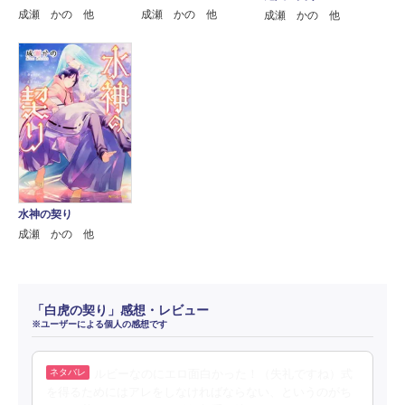
成瀬 かの 他
成瀬 かの 他
成瀬 かの 他
水神の契り
成瀬 かの 他
「白虎の契り」感想・レビュー
※ユーザーによる個人の感想です
ルビーなのにエロ面白かった！（失礼ですね）式
を得るためにはアレをしなければならない、というのがち