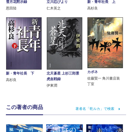
雪月花黙示録
立川忍びより
新・青年社長 上
恩田陸
仁木英之
高杉良
カポネ
新・青年社長 下
北天蒼星 上杉三郎景
佐藤賢一 角川書店装
虎血戦録
高杉良
丁室
伊東潤
この著者の商品
著者名「乾ルカ」で検索