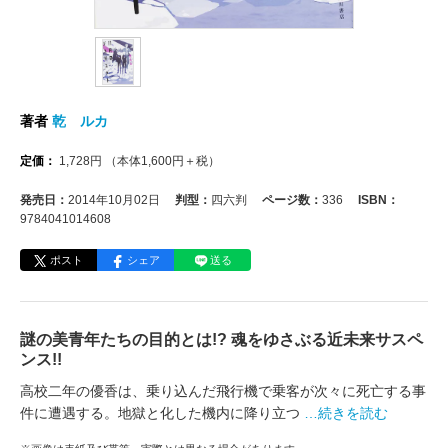
著者
乾 ルカ
定価：
1,728
円
（本体
1,600
円＋税）
発売日：
2014年10月02日
判型：
四六判
ページ数：
336
ISBN：
9784041014608
ポスト
シェア
送る
謎の美青年たちの目的とは!? 魂をゆさぶる近未来サスペ
ンス!!
高校二年の優香は、乗り込んだ飛行機で乗客が次々に死亡する事
件に遭遇する。地獄と化した機内に降り立つ
…続きを読む