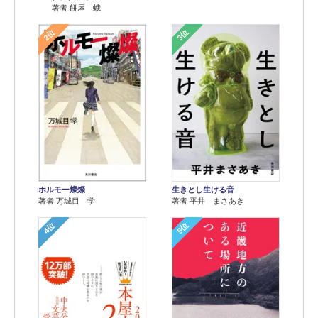
著者 餅屋 蛾
2位
3位
ホルモー燦燦
生きとし生ける音
著者 万城目 学
著者 平井 まさあき
4位
5位