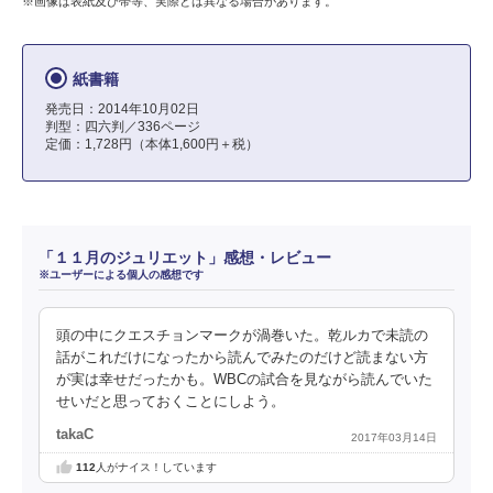
※画像は表紙及び帯等、実際とは異なる場合があります。
紙書籍
発売日：2014年10月02日
判型：四六判／336ページ
定価：1,728円（本体1,600円＋税）
「１１月のジュリエット」感想・レビュー
※ユーザーによる個人の感想です
頭の中にクエスチョンマークが渦巻いた。乾ルカで未読の
話がこれだけになったから読んでみたのだけど読まない方
が実は幸せだったかも。WBCの試合を見ながら読んでいた
せいだと思っておくことにしよう。
takaC
2017年03月14日
112
人がナイス！しています