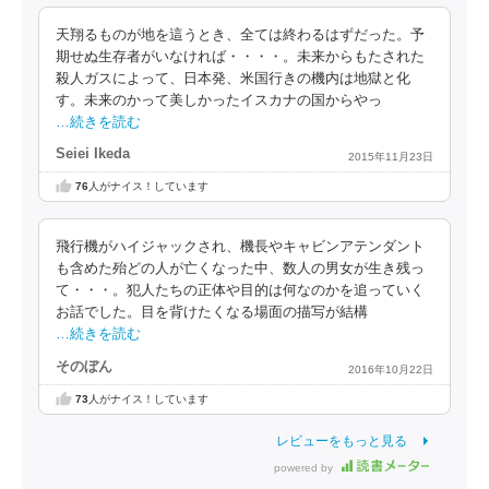
天翔るものが地を這うとき、全ては終わるはずだった。予
期せぬ生存者がいなければ・・・・。未来からもたされた
殺人ガスによって、日本発、米国行きの機内は地獄と化
す。未来のかって美しかったイスカナの国からやっ
…続きを読む
Seiei Ikeda
2015年11月23日
76
人がナイス！しています
飛行機がハイジャックされ、機長やキャビンアテンダント
も含めた殆どの人が亡くなった中、数人の男女が生き残っ
て・・・。犯人たちの正体や目的は何なのかを追っていく
お話でした。目を背けたくなる場面の描写が結構
…続きを読む
そのぼん
2016年10月22日
73
人がナイス！しています
レビューをもっと見る
powered by