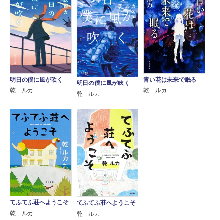
明日の僕に風が吹く
青い花は未来で眠る
明日の僕に風が吹く
乾 ルカ
乾 ルカ
乾 ルカ
てふてふ荘へようこそ
てふてふ荘へようこそ
乾 ルカ
乾 ルカ