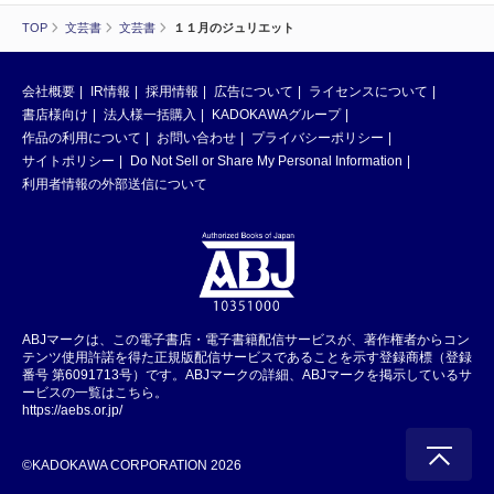
TOP
文芸書
文芸書
１１月のジュリエット
会社概要
IR情報
採用情報
広告について
ライセンスについて
書店様向け
法人様一括購入
KADOKAWAグループ
作品の利用について
お問い合わせ
プライバシーポリシー
サイトポリシー
Do Not Sell or Share My Personal Information
利用者情報の外部送信について
ABJマークは、この電子書店・電子書籍配信サービスが、著作権者からコン
テンツ使用許諾を得た正規版配信サービスであることを示す登録商標（登録
番号 第6091713号）です。ABJマークの詳細、ABJマークを掲示しているサ
ービスの一覧はこちら。
https://aebs.or.jp/
©KADOKAWA CORPORATION 2026