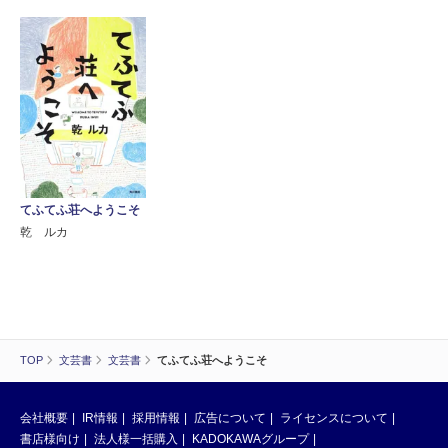
てふてふ荘へようこそ
乾 ルカ
TOP
文芸書
文芸書
てふてふ荘へようこそ
会社概要
IR情報
採用情報
広告について
ライセンスについて
書店様向け
法人様一括購入
KADOKAWAグループ