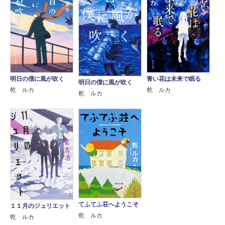
明日の僕に風が吹く
青い花は未来で眠る
明日の僕に風が吹く
乾 ルカ
乾 ルカ
乾 ルカ
てふてふ荘へようこそ
１１月のジュリエット
乾 ルカ
乾 ルカ