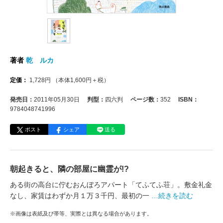
著者
乾 ルカ
定価：
1,728
円
（本体
1,600
円＋税）
発売日：
2011年05月30日
判型：
四六判
ページ数：
352
ISBN：
9784048741996
ポスト
シェア
送る
朝起きると、隣の部屋に幽霊が!?
ある街の高台に佇むおんぼろアパート「てふてふ荘」。敷金礼金
なし、家賃はわずか月１万３千円、最初の一
…続きを読む
※画像は表紙及び帯等、実際とは異なる場合があります。