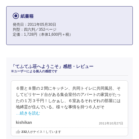
紙書籍
発売日：2011年05月30日
判型：四六判／352ページ
定価：1,728円（本体1,600円＋税）
「てふてふ荘へようこそ」感想・レビュー
※ユーザーによる個人の感想です
６畳と８畳の２間にキッチン、共同トイレに共同風呂、そ
してビリヤード台がある集会室付のアパートの家賃がたっ
たの１万３千円！しかぁし、６室あるそれぞれの部屋には
地縛霊が住んでいる。様々な事情を持つ６人がそ
…続きを読む
kishikan
2011年10月27日
232
人がナイス！しています