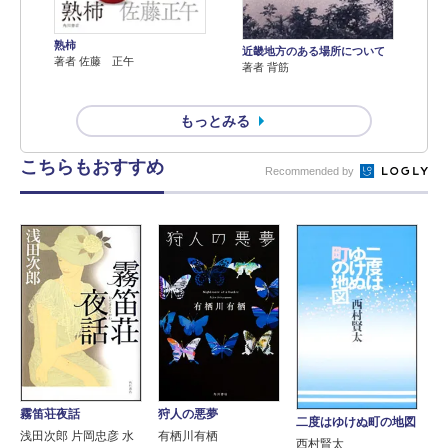
熟柿
近畿地方のある場所について
著者 佐藤 正午
著者 背筋
もっとみる
こちらもおすすめ
Recommended by
霧笛荘夜話
狩人の悪夢
二度はゆけぬ町の地図
浅田次郎 片岡忠彦 水
有栖川有栖
西村賢太