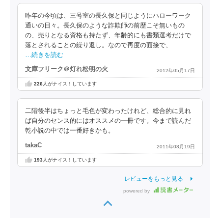
昨年の今頃は、三号室の長久保と同じようにハローワーク
通いの日々。長久保のような詐欺師の前歴こそ無いもの
の、売りとなる資格も持たず、年齢的にも書類選考だけで
落とされることの繰り返し。なので再度の面接で、
…続きを読む
文庫フリーク＠灯れ松明の火
2012年05月17日
226
人がナイス！しています
二階後半はちょっと毛色が変わったけれど、総合的に見れ
ば自分のセンス的にはオススメの一冊です。今まで読んだ
乾小説の中では一番好きかも。
takaC
2011年08月19日
193
人がナイス！しています
レビューをもっと見る
powered by