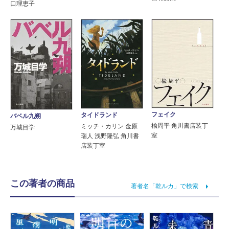
口理恵子
フェイク
タイドランド
バベル九朔
楡周平 角川書店装丁
ミッチ・カリン 金原
万城目学
室
瑞人 浅野隆弘 角川書
店装丁室
この著者の商品
著者名「乾ルカ」で検索