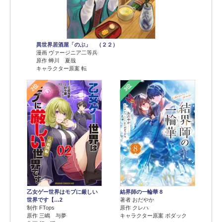
異世界居酒屋「のぶ」 （２２）
漫画 ヴァージニア二等兵
原作 蝉川 夏哉
キャラクター原案 転
2位
3位
乙女ゲー世界はモブに厳しい
結界師の一輪華 8
世界です【…2
著者 おだやか
制作 FTops
原作 クレハ
原作 三嶋 与夢
キャラクター原案 ボダック