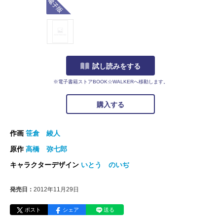
試し読みをする
※電子書籍ストアBOOK☆WALKERへ移動します。
購入する
作画
笹倉 綾人
原作
高橋 弥七郎
キャラクターデザイン
いとう のいぢ
発売日：
2012年11月29日
ポスト
シェア
送る