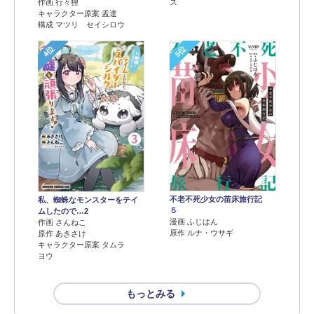
作画 行々狸
ス
キャラクター原案 孟達
構成 マツリ セイシロウ
4位
5位
不老不死少女の苗床旅行記
私、蜘蛛なモンスターをテイ
５
ムしたので…2
漫画 ふじはん
作画 さんねこ
原作 ルナ・ウサギ
原作 あきさけ
キャラクター原案 タムラ
ヨウ
もっとみる