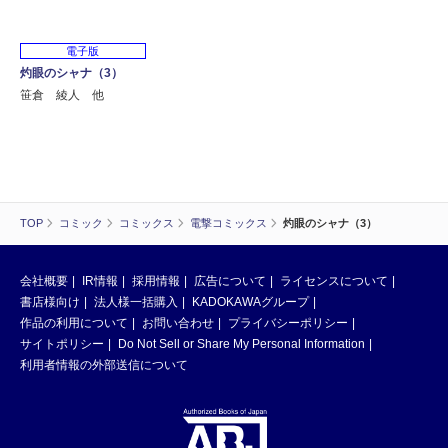
電子版
灼眼のシャナ（3）
笹倉 綾人 他
TOP
コミック
コミックス
電撃コミックス
灼眼のシャナ（3）
会社概要
IR情報
採用情報
広告について
ライセンスについて
書店様向け
法人様一括購入
KADOKAWAグループ
作品の利用について
お問い合わせ
プライバシーポリシー
サイトポリシー
Do Not Sell or Share My Personal Information
利用者情報の外部送信について