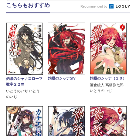
こちらもおすすめ
Recommended by
灼眼のシャナSIV
灼眼のシャナ（１０）
灼眼のシャナ〓ローマ
数字２２〓
笹倉綾人 高橋弥七郎
いとうのいぢ
いとうのいぢ いとう
のいぢ