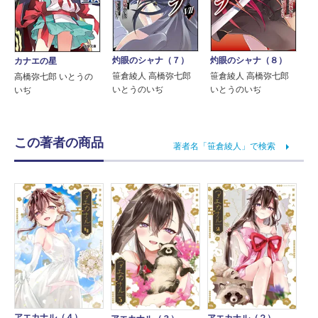
灼眼のシャナ（７）
灼眼のシャナ（８）
カナエの星
笹倉綾人 高橋弥七郎
笹倉綾人 高橋弥七郎
高橋弥七郎 いとうの
いとうのいぢ
いとうのいぢ
いぢ
この著者の商品
著者名「笹倉綾人」で検索
アエカナル（４）