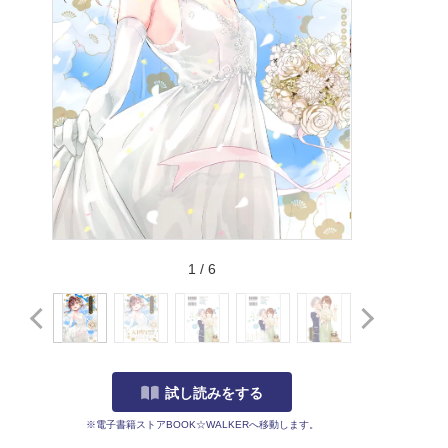
1
/
6
試し読みをする
※電子書籍ストアBOOK☆WALKERへ移動します。