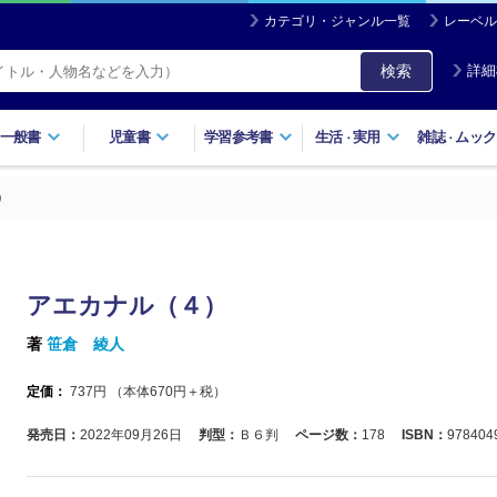
カテゴリ・ジャンル一覧
レーベル
検索
詳細
一般書
児童書
学習参考書
生活
実用
雑誌
ムック
・
・
）
アエカナル（４）
著
笹倉 綾人
定価：
737
円 （本体
670
円＋税）
発売日：
2022年09月26日
判型：
Ｂ６判
ページ数：
178
ISBN：
978404