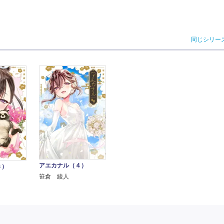
同じシリー
アエカナル（４）
３）
笹倉 綾人