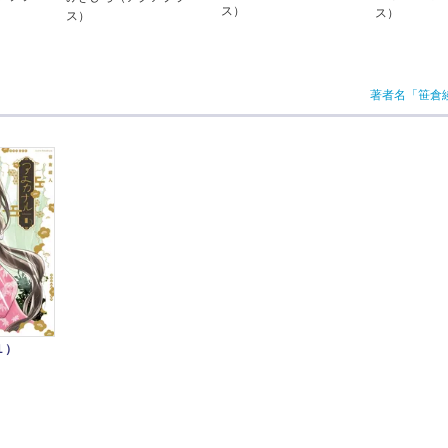
ス）
ス）
ス）
著者名「笹倉
１）