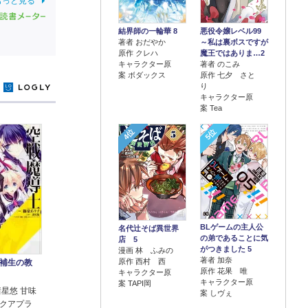
もっと見る
結界師の一輪華 8
悪役令嬢レベル99
著者 おだやか
～私は裏ボスですが
原作 クレハ
魔王ではありま…2
キャラクター原
著者 のこみ
案 ボダックス
原作 七夕 さと
り
y
キャラクター原
案 Tea
4位
5位
BLゲームの主人公
名代辻そば異世界
の弟であることに気
店 5
がつきました 5
漫画 林 ふみの
著者 加奈
原作 西村 西
補生の教
原作 花果 唯
キャラクター原
キャラクター原
案 TAPI岡
諸星悠 甘味
案 しヴぇ
クアプラ