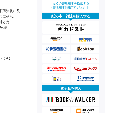
近くの書店在庫を検索する
（書店在庫情報プロジェクト）
順風満帆に見
紙の本・雑誌を購入する
泉に落ち、
神と定井、二
に完結！
ル（４）
電子版を購入