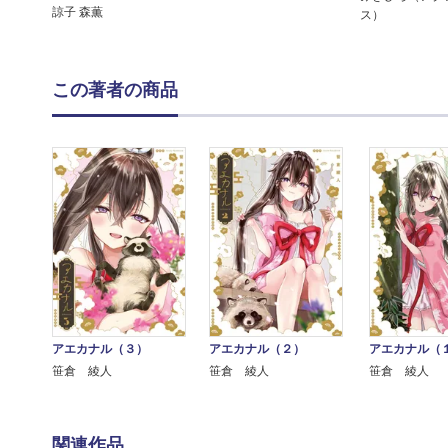
諒子 森薫
ス）
この著者の商品
アエカナル（２）
アエカナル（
アエカナル（３）
笹倉 綾人
笹倉 綾人
笹倉 綾人
関連作品