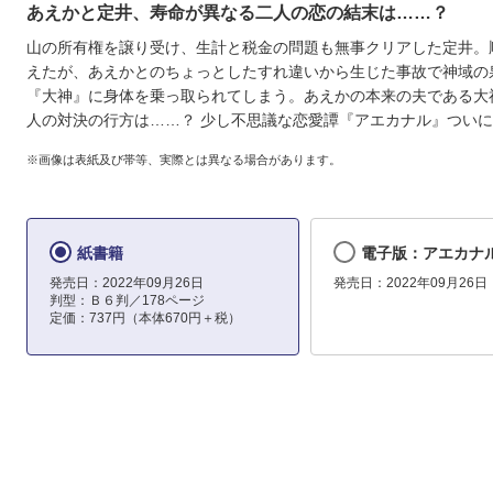
あえかと定井、寿命が異なる二人の恋の結末は……？
山の所有権を譲り受け、生計と税金の問題も無事クリアした定井。
えたが、あえかとのちょっとしたすれ違いから生じた事故で神域の
『大神』に身体を乗っ取られてしまう。あえかの本来の夫である大
人の対決の行方は……？ 少し不思議な恋愛譚『アエカナル』つい
※画像は表紙及び帯等、実際とは異なる場合があります。
紙書籍
電子版：アエカナ
発売日：2022年09月26日
発売日：2022年09月26日
判型：Ｂ６判／178ページ
定価：737円（本体670円＋税）