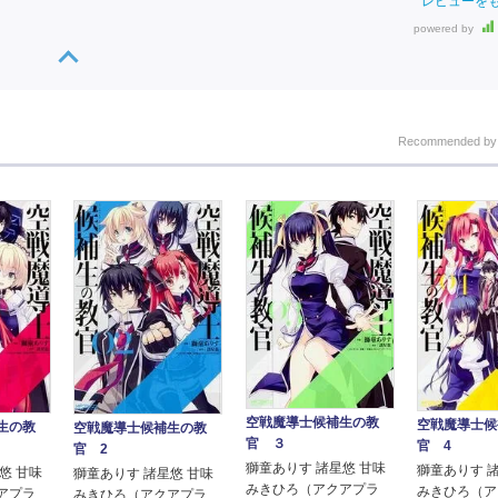
レビューを
powered by
Recommended b
空戦魔導士候補生の教
空戦魔導士候
生の教
空戦魔導士候補生の教
官 ３
官 4
官 2
獅童ありす 諸星悠 甘味
獅童ありす 
悠 甘味
獅童ありす 諸星悠 甘味
みきひろ（アクアプラ
みきひろ（ア
アプラ
みきひろ（アクアプラ