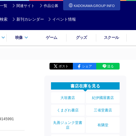
一覧
関連サイト
作品公募
KADOKAWA GROUP INFO
検索
新刊カレンダー
イベント情報
映像
ゲーム
グッズ
スクール
ポスト
シェア
送る
書店在庫を見る
大垣書店
紀伊國屋書店
くまざわ書店
三省堂書店
9145991
丸善ジュンク堂書
有隣堂
店