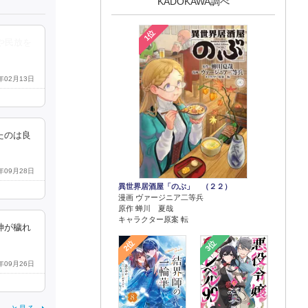
KADOKAWA調べ
1位
や民放を
3年02月13日
たのは良
5年09月28日
異世界居酒屋「のぶ」 （２２）
漫画 ヴァージニア二等兵
原作 蝉川 夏哉
キャラクター原案 転
神が穢れ
2位
3位
2年09月26日