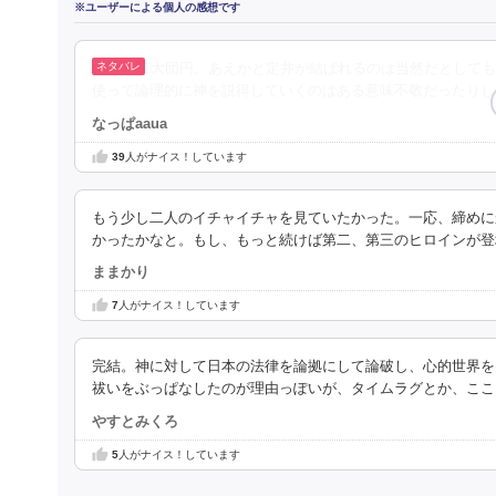
※ユーザーによる個人の感想です
大団円。あえかと定井が結ばれるのは当然だとしても
使って論理的に神を説得していくのはある意味不敬だったりし
なっぱaaua
39
人がナイス！しています
もう少し二人のイチャイチャを見ていたかった。一応、締めに
かったかなと。もし、もっと続けば第二、第三のヒロインが登
ままかり
7
人がナイス！しています
完結。神に対して日本の法律を論拠にして論破し、心的世界を
祓いをぶっぱなしたのが理由っぽいが、タイムラグとか、ここ
やすとみくろ
5
人がナイス！しています