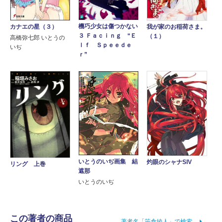
機巧少女は傷つかない
我が家のお稲荷さま。
カナエの星（３）
３ Ｆａｃｉｎｇ “Ｅ
（１）
高橋弥七郎 いとうの
ｌｆ Ｓｐｅｅｄｅ
いぢ
ｒ”
いとうのいぢ画集 結
灼眼のシャナSIV
リング 上巻
遮那
いとうのいぢ
この著者の商品
著者名「笹倉綾人」で検索