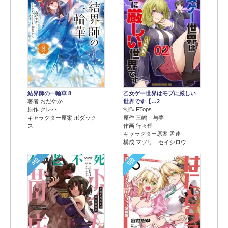
結界師の一輪華 8
乙女ゲー世界はモブに厳しい
著者 おだやか
世界です【…2
原作 クレハ
制作 FTops
キャラクター原案 ボダック
原作 三嶋 与夢
ス
作画 行々狸
キャラクター原案 孟達
構成 マツリ セイシロウ
4位
5位