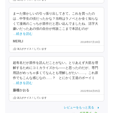
まーた懐かしいの引っ張り出してきて。これを買ったの
は…中学生の頃だったかな？当時はラノベとか全く知らな
くて漫画のこっちが原作だと思い込んでましたね、活字大
嫌いだったあの頃の自分が何故ここまで本読むのが
…続きを読む
MERLI
2018年07月19日
3
人がナイス！しています
超有名だが原作を読んだことがない。とりあえず大筋を理
解するためにコミカライズから――と思ったのだが、専門
用語がめっちゃ多くてなんとも理解しがたい……。これ原
作でもこんな感じなの……？ とにかく王道のボーイミ
…続きを読む
藤柵かおる
2022年04月05日
2
人がナイス！しています
レビューをもっと見る