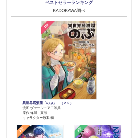
ベストセラーランキング
KADOKAWA調べ
1位
異世界居酒屋「のぶ」 （２２）
漫画 ヴァージニア二等兵
原作 蝉川 夏哉
キャラクター原案 転
2位
3位