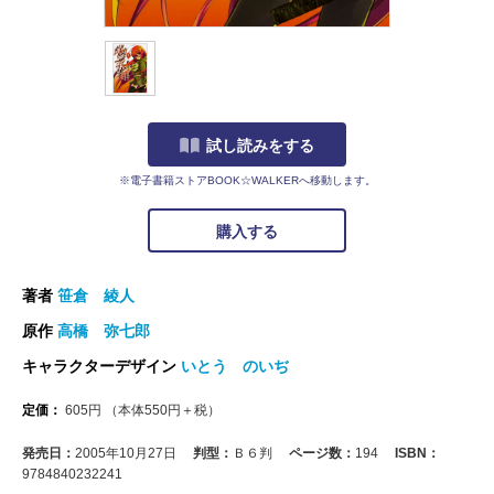
試し読みをする
※電子書籍ストアBOOK☆WALKERへ移動します。
購入する
著者
笹倉 綾人
原作
高橋 弥七郎
キャラクターデザイン
いとう のいぢ
定価：
605
円
（本体
550
円＋税）
発売日：
2005年10月27日
判型：
Ｂ６判
ページ数：
194
ISBN：
9784840232241