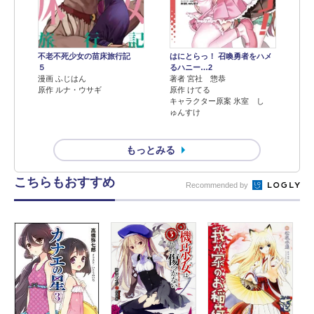
不老不死少女の苗床旅行記
はにとらっ！ 召喚勇者をハメ
５
るハニー…2
漫画 ふじはん
著者 宮社 惣恭
原作 ルナ・ウサギ
原作 けてる
キャラクター原案 氷室 し
ゅんすけ
もっとみる
こちらもおすすめ
Recommended by