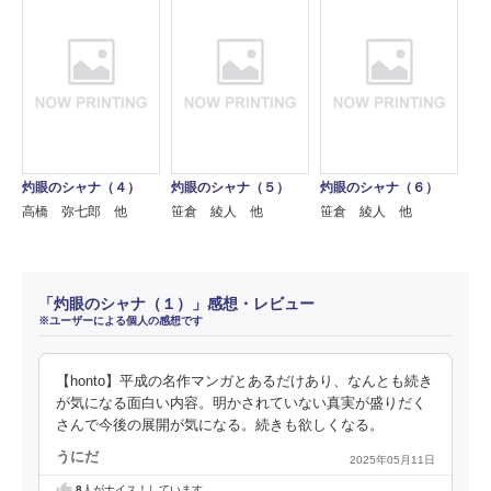
灼眼のシャナ（４）
灼眼のシャナ（５）
灼眼のシャナ（６）
高橋 弥七郎 他
笹倉 綾人 他
笹倉 綾人 他
「灼眼のシャナ（１）」感想・レビュー
※ユーザーによる個人の感想です
【honto】平成の名作マンガとあるだけあり、なんとも続き
が気になる面白い内容。明かされていない真実が盛りだく
さんで今後の展開が気になる。続きも欲しくなる。
うにだ
2025年05月11日
8
人がナイス！しています