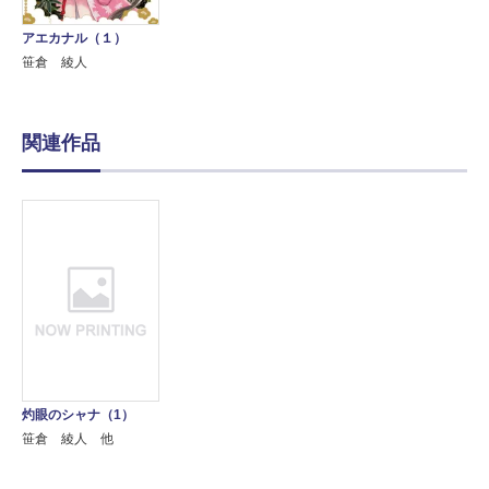
アエカナル（１）
笹倉 綾人
関連作品
灼眼のシャナ（1）
笹倉 綾人 他