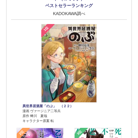
ベストセラーランキング
KADOKAWA調べ
1位
異世界居酒屋「のぶ」 （２２）
漫画 ヴァージニア二等兵
原作 蝉川 夏哉
キャラクター原案 転
2位
3位