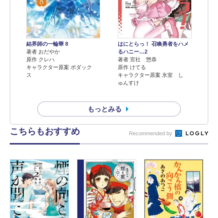
結界師の一輪華 8
はにとらっ！ 召喚勇者をハメ
著者 おだやか
るハニー…2
原作 クレハ
著者 宮社 惣恭
キャラクター原案 ボダック
原作 けてる
ス
キャラクター原案 氷室 し
ゅんすけ
もっとみる
こちらもおすすめ
Recommended by