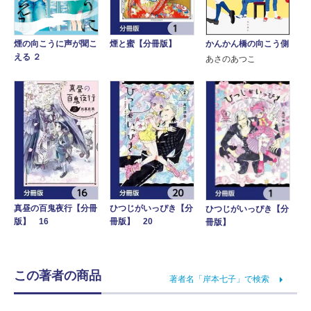
かんかん橋の向こう側
煙の向こうに声が聞こ
煙と蜜【分冊版】
える ２
あさのあつこ
真昼の百鬼夜行【分冊
ひつじがいっぴき【分
ひつじがいっぴき【分
版】 16
冊版】 20
冊版】
この著者の商品
著者名「岸本七子」で検索