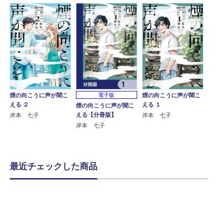
煙の向こうに声が聞こ
煙の向こうに声が聞こ
電子版
える ２
える １
煙の向こうに声が聞こ
える【分冊版】
岸本 七子
岸本 七子
岸本 七子
最近チェックした商品