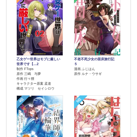
乙女ゲー世界はモブに厳しい
不老不死少女の苗床旅行記
世界です【…2
５
制作 FTops
漫画 ふじはん
原作 三嶋 与夢
原作 ルナ・ウサギ
作画 行々狸
キャラクター原案 孟達
構成 マツリ セイシロウ
4位
5位