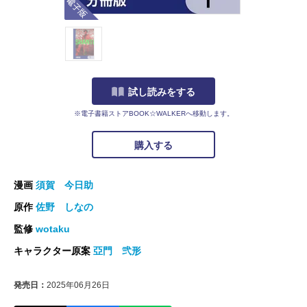
試し読みをする
※電子書籍ストアBOOK☆WALKERへ移動します。
購入する
漫画
須賀 今日助
原作
佐野 しなの
監修
wotaku
キャラクター原案
亞門 弐形
発売日：
2025年06月26日