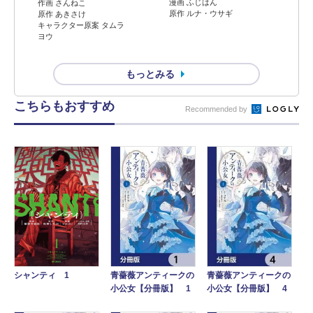
漫画 ふじはん
作画 さんねこ
原作 ルナ・ウサギ
原作 あきさけ
キャラクター原案 タムラ
ヨウ
もっとみる
こちらもおすすめ
Recommended by
青薔薇アンティークの
青薔薇アンティークの
シャンティ 1
小公女【分冊版】 4
小公女【分冊版】 1