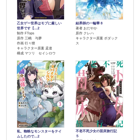
乙女ゲー世界はモブに厳しい
結界師の一輪華 8
世界です【…2
著者 おだやか
制作 FTops
原作 クレハ
原作 三嶋 与夢
キャラクター原案 ボダック
作画 行々狸
ス
キャラクター原案 孟達
構成 マツリ セイシロウ
4位
5位
不老不死少女の苗床旅行記
私、蜘蛛なモンスターをテイ
５
ムしたので…2