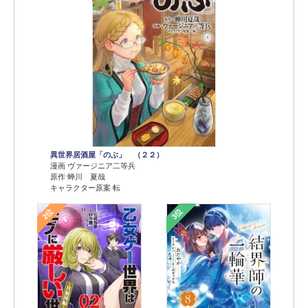
異世界居酒屋「のぶ」 （２２）
漫画 ヴァージニア二等兵
原作 蝉川 夏哉
キャラクター原案 転
2位
3位