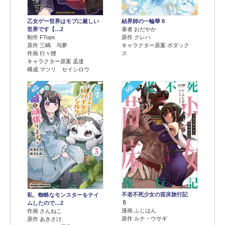
乙女ゲー世界はモブに厳しい
結界師の一輪華 8
世界です【…2
著者 おだやか
制作 FTops
原作 クレハ
原作 三嶋 与夢
キャラクター原案 ボダック
作画 行々狸
ス
キャラクター原案 孟達
構成 マツリ セイシロウ
4位
5位
不老不死少女の苗床旅行記
私、蜘蛛なモンスターをテイ
５
ムしたので…2
漫画 ふじはん
作画 さんねこ
原作 ルナ・ウサギ
原作 あきさけ