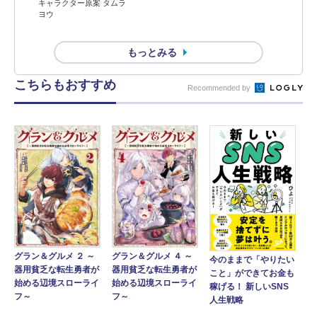
キャラクター原案 タムラ
ヨウ
もっとみる
こちらもおすすめ
Recommended by
グラン＆グルメ ２ ～
グラン＆グルメ ４ ～
今のままで「やりたい
器用貧乏な転生勇者が
器用貧乏な転生勇者が
こと」ができてお金も
始める辺境スローライ
始める辺境スローライ
稼げる！ 新しいSNS
フ～
フ～
人生戦略