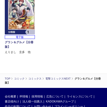
電子版
グラン＆グルメ【分冊
版】
えりまし 圭多 他
TOP
コミック
コミックス
電撃コミックスNEXT
グラン＆グルメ【分冊
版】
会社概要
IR情報
採用情報
広告について
ライセンスについて
書店様向け
法人様一括購入
KADOKAWAグループ
作品の利用について
お問い合わせ
プライバシーポリシー