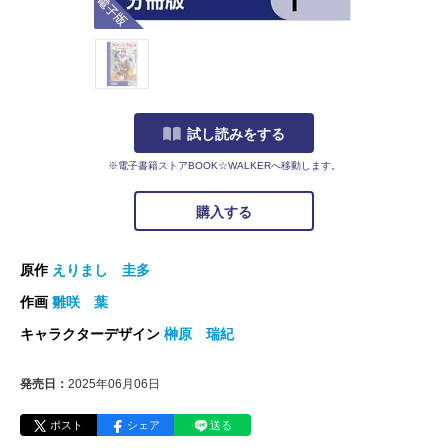
試し読みをする
※電子書籍ストアBOOK☆WALKERへ移動します。
購入する
原作
えりまし 圭多
作画
雛咲 葉
キャラクターデザイン
榊原 瑞紀
発売日：
2025年06月06日
ポスト
シェア
送る