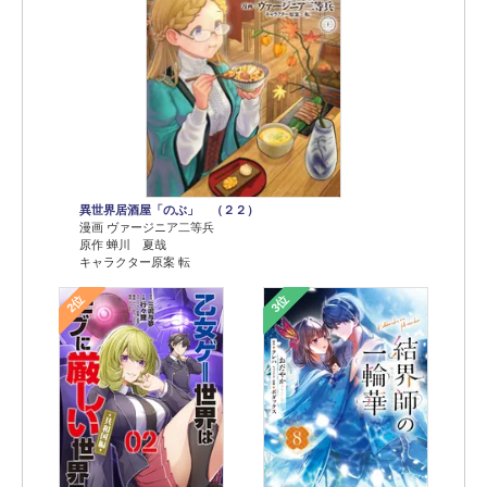
異世界居酒屋「のぶ」 （２２）
漫画 ヴァージニア二等兵
原作 蝉川 夏哉
キャラクター原案 転
2位
3位