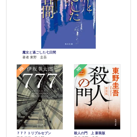
魔女と過ごした七日間
著者 東野 圭吾
2位
3位
７７７ トリプルセブン
殺人の門 上 新装版