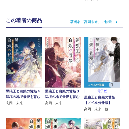
この著者の商品
著者名「高岡未来」で検索
黒狼王と白銀の贄姫４
黒狼王と白銀の贄姫３
電子版
辺境の地で最愛を育む
辺境の地で最愛を育む
黒狼王と白銀の贄姫
【ノベル分冊版】
高岡 未来
高岡 未来
高岡 未来 他