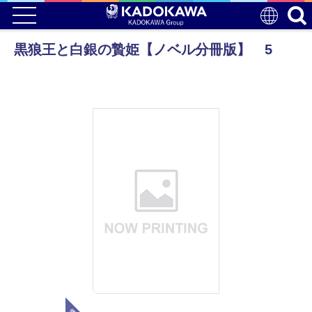
黒狼王と白銀の贄姫【ノベル分冊版】 5
電子版