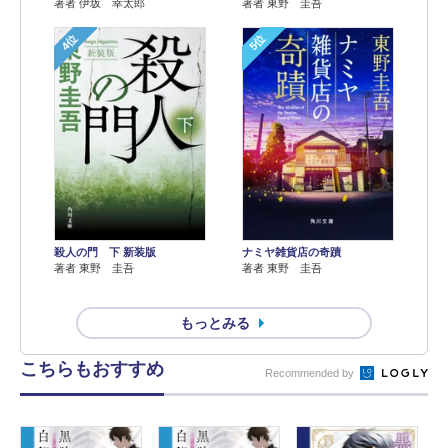
著者 伊坂 幸太郎
著者 東野 圭吾
4位
5位
殺人の門 下 新装版
ナミヤ雑貨店の奇蹟
著者 東野 圭吾
著者 東野 圭吾
もっとみる
こちらもおすすめ
Recommended by