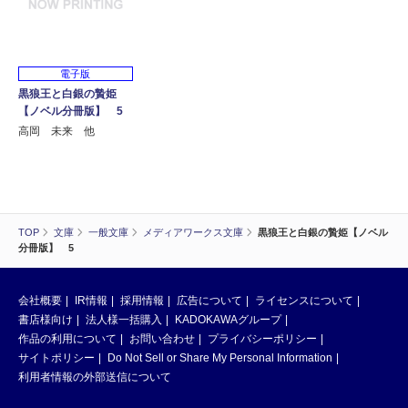
電子版
黒狼王と白銀の贄姫
【ノベル分冊版】 5
高岡 未来 他
TOP
文庫
一般文庫
メディアワークス文庫
黒狼王と白銀の贄姫【ノベル
分冊版】 5
会社概要
IR情報
採用情報
広告について
ライセンスについて
書店様向け
法人様一括購入
KADOKAWAグループ
作品の利用について
お問い合わせ
プライバシーポリシー
サイトポリシー
Do Not Sell or Share My Personal Information
利用者情報の外部送信について