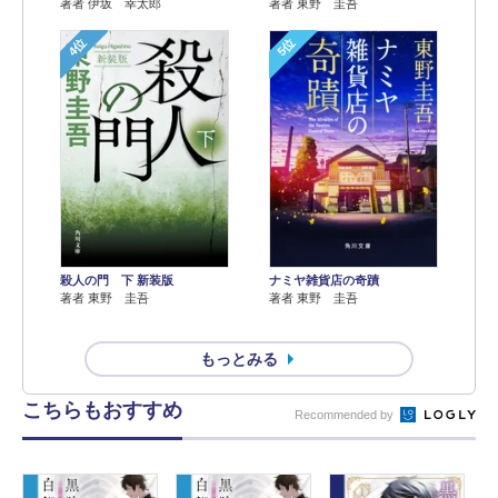
著者 伊坂 幸太郎
著者 東野 圭吾
4位
5位
殺人の門 下 新装版
ナミヤ雑貨店の奇蹟
著者 東野 圭吾
著者 東野 圭吾
もっとみる
こちらもおすすめ
Recommended by