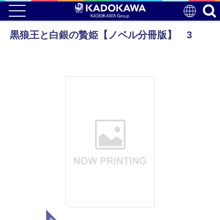
黒狼王と白銀の贄姫【ノベル分冊版】 3
電子版