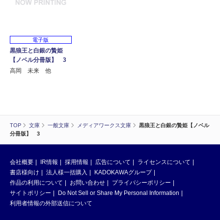
電子版
黒狼王と白銀の贄姫
【ノベル分冊版】 3
高岡 未来 他
TOP
文庫
一般文庫
メディアワークス文庫
黒狼王と白銀の贄姫【ノベル
分冊版】 3
会社概要
IR情報
採用情報
広告について
ライセンスについて
書店様向け
法人様一括購入
KADOKAWAグループ
作品の利用について
お問い合わせ
プライバシーポリシー
サイトポリシー
Do Not Sell or Share My Personal Information
利用者情報の外部送信について