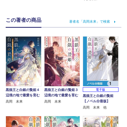
この著者の商品
著者名「高岡未来」で検索
黒狼王と白銀の贄姫４
黒狼王と白銀の贄姫３
電子版
辺境の地で最愛を育む
辺境の地で最愛を育む
黒狼王と白銀の贄姫
【ノベル分冊版】
高岡 未来
高岡 未来
高岡 未来 他