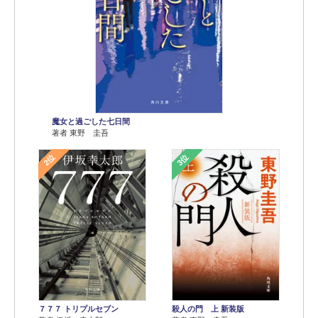
魔女と過ごした七日間
著者 東野 圭吾
2位
3位
７７７ トリプルセブン
殺人の門 上 新装版