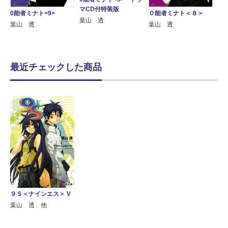
マCD付特装版
0能者ミナト<9>
０能者ミナト＜８＞
葉山 透
葉山 透
葉山 透
最近チェックした商品
９Ｓ＜ナインエス＞ V
葉山 透 他