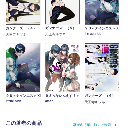
ガンナーズ （５）
ガンナーズ （４）
９Ｓ＜ナインエス＞ XI
II true side
天王寺キツネ
天王寺キツネ
ガンナーズ （６）
９Ｓ＜ナインエス＞ XI
９Ｓ＜ないんえす？＞
I true side
after
天王寺キツネ
この著者の商品
著者名「葉山透」で検索