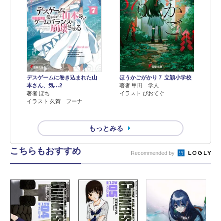
デスゲームに巻き込まれた山
ほうかごがかり７ 立穎小学校
本さん、気…2
著者 甲田 学人
著者 ぽち
イラスト ぴおてぐ
イラスト 久賀 フーナ
もっとみる
こちらもおすすめ
Recommended by