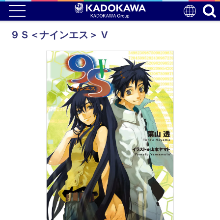
９Ｓ＜ナインエス＞ V