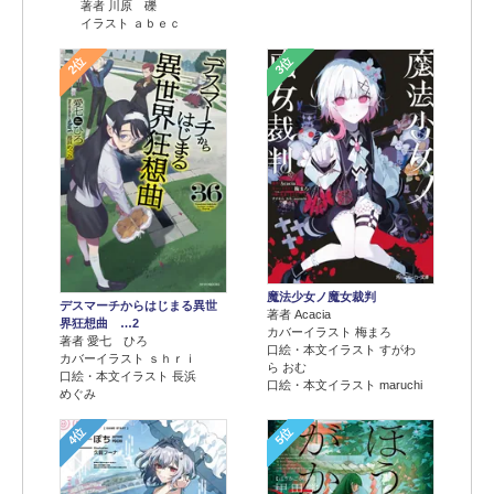
著者 川原 礫
イラスト ａｂｅｃ
2位
3位
魔法少女ノ魔女裁判
デスマーチからはじまる異世
著者 Acacia
界狂想曲 …2
カバーイラスト 梅まろ
著者 愛七 ひろ
口絵・本文イラスト すがわ
カバーイラスト ｓｈｒｉ
ら おむ
口絵・本文イラスト 長浜
口絵・本文イラスト maruchi
めぐみ
4位
5位