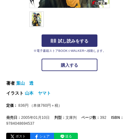
試し読みをする
※電子書籍ストアBOOK☆WALKERへ移動します。
購入する
著者
葉山 透
イラスト
山本 ヤマト
定価：
836
円
（本体
760
円＋税）
発売日：
2005年01月10日
判型：
文庫判
ページ数：
392
ISBN：
9784048694537
ポスト
シェア
送る