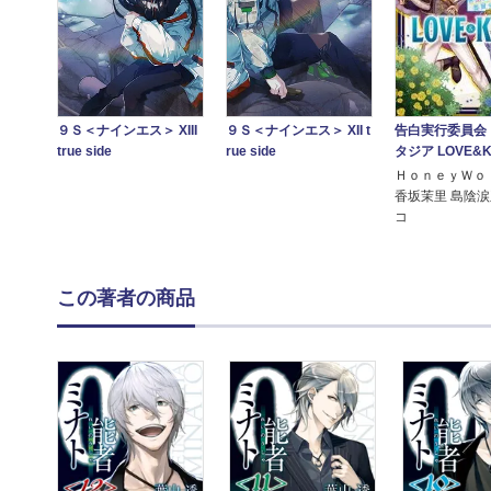
告白実行委員会
９Ｓ＜ナインエス＞ XIII
９Ｓ＜ナインエス＞ XII t
タジア LOVE&K
true side
rue side
ＨｏｎｅｙＷｏ
香坂茉里 島陰涙
コ
この著者の商品