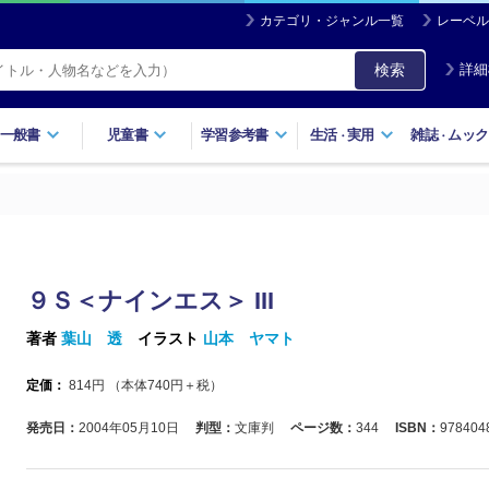
カテゴリ・ジャンル一覧
レーベル
検索
詳細
一般書
児童書
学習参考書
生活
実用
雑誌
ムック
・
・
９Ｓ＜ナインエス＞ III
著者
葉山 透
イラスト
山本 ヤマト
定価：
814
円 （本体
740
円＋税）
発売日：
2004年05月10日
判型：
文庫判
ページ数：
344
ISBN：
978404