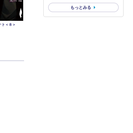
もっとみる
ナト＜８＞