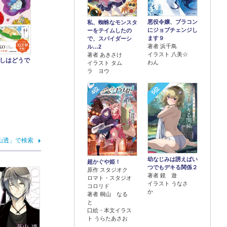
悪役令嬢、ブラコン
私、蜘蛛なモンスタ
にジョブチェンジし
ーをテイムしたの
ます９
で、スパイダーシ
著者 浜千鳥
ル…2
イラスト 八美☆
著者 あきさけ
しはどうで
わん
イラスト タム
ラ ヨウ
4位
5位
山透」で検索
幼なじみは誘えばい
超かぐや姫！
つでもデキる関係２
原作 スタジオク
著者 鏡 遊
ロマト・スタジオ
イラスト うなさ
コロリド
か
著者 桐山 なる
と
口絵・本文イラス
ト うらたあさお