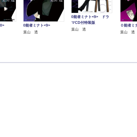
0能者ミナト<9> ドラ
マCD付特装版
0>
0能者ミナト<9>
０能者ミ
葉山 透
葉山 透
葉山 透