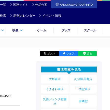
一覧
関連サイト
作品公募
KADOKAWA GROUP INFO
検索
新刊カレンダー
イベント情報
映像
ゲーム
グッズ
スクール
ポスト
シェア
送る
書店在庫を見る
大垣書店
紀伊國屋書店
くまざわ書店
三省堂書店
8694513
丸善ジュンク堂書
有隣堂
店