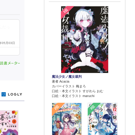
1位
んだっ
4年05月03日
魔法少女ノ魔女裁判
著者 Acacia
カバーイラスト 梅まろ
口絵・本文イラスト すがわら おむ
y
口絵・本文イラスト maruchi
2位
3位