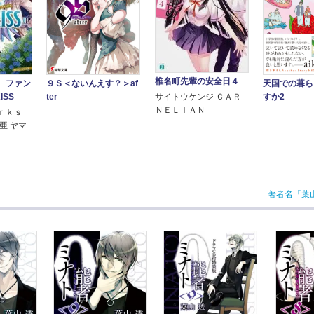
椎名町先輩の安全日４
 ファン
９Ｓ＜ないんえす？＞af
天国での暮ら
ISS
サイトウケンジ ＣＡＲ
ter
すか2
ＮＥＬＩＡＮ
ｒｋｓ
亜 ヤマ
著者名「葉