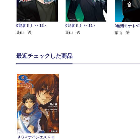
0能者ミナト<12>
0能者ミナト<11>
0能者ミナト<1
葉山 透
葉山 透
葉山 透
最近チェックした商品
９Ｓ＜ナインエス＞ III