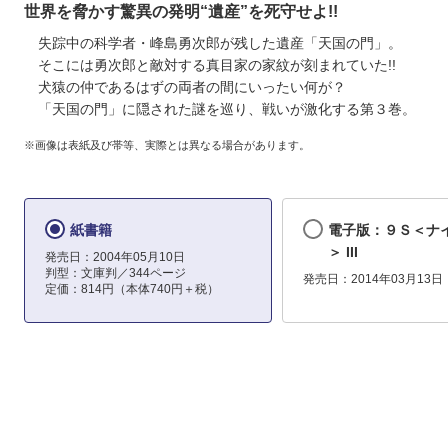
世界を脅かす驚異の発明“遺産”を死守せよ!!
失踪中の科学者・峰島勇次郎が残した遺産「天国の門」。
そこには勇次郎と敵対する真目家の家紋が刻まれていた!!
犬猿の仲であるはずの両者の間にいったい何が？
「天国の門」に隠された謎を巡り、戦いが激化する第３巻。
※画像は表紙及び帯等、実際とは異なる場合があります。
紙書籍
電子版：９Ｓ＜ナ
＞ III
発売日：2004年05月10日
判型：文庫判／344ページ
発売日：2014年03月13日
定価：814円（本体740円＋税）