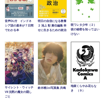
音声DL付 インドネ
明日の自信になる教養
呪ワレタ少年（２）
シア語の基本が７日間
２ 池上 彰 責任編集 幸
彼の秘密を知ってはい
でわかる本
せに生きるための政治
けない
地獄くらやみ花もな
サイレント・ウィッチ
鈴木曉1st写真集 共鳴
き （９）
VII 沈黙の魔女の隠し
ごと