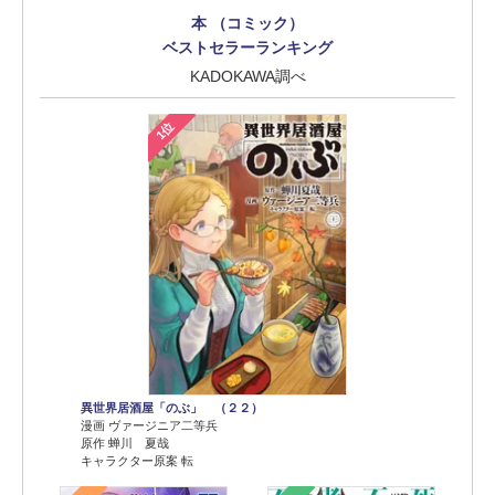
本 （コミック）
ベストセラーランキング
KADOKAWA調べ
1位
異世界居酒屋「のぶ」 （２２）
漫画 ヴァージニア二等兵
原作 蝉川 夏哉
キャラクター原案 転