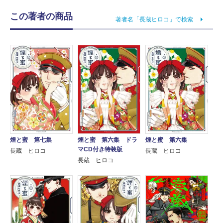
この著者の商品
著者名「長蔵ヒロコ」で検索
煙と蜜 第七集
煙と蜜 第六集 ドラ
煙と蜜 第六集
マCD付き特装版
長蔵 ヒロコ
長蔵 ヒロコ
長蔵 ヒロコ