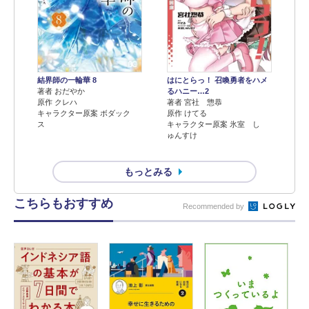
結界師の一輪華 8
はにとらっ！ 召喚勇者をハメ
著者 おだやか
るハニー…2
原作 クレハ
著者 宮社 惣恭
キャラクター原案 ボダック
原作 けてる
ス
キャラクター原案 氷室 し
ゅんすけ
もっとみる
こちらもおすすめ
Recommended by