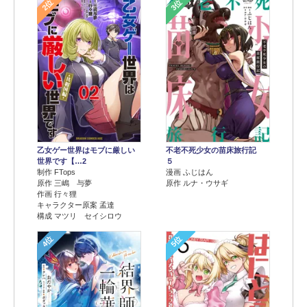
2位
3位
乙女ゲー世界はモブに厳しい
不老不死少女の苗床旅行記
世界です【…2
５
制作 FTops
漫画 ふじはん
原作 三嶋 与夢
原作 ルナ・ウサギ
作画 行々狸
キャラクター原案 孟達
構成 マツリ セイシロウ
4位
5位