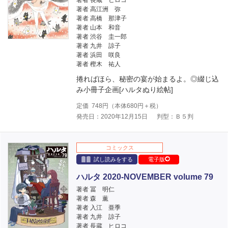
著者 長蔵 ヒロコ
著者 高江洲 弥
著者 高橋 那津子
著者 山本 和音
著者 渋谷 圭一郎
著者 九井 諒子
著者 浜田 咲良
著者 樫木 祐人
捲ればほら、秘密の宴が始まるよ。◎綴じ込
み小冊子企画[ハルタぬり絵帖]
定価
748
円（本体
680
円＋税）
発売日：2020年12月15日
判型：Ｂ５判
コミックス
試し読みをする
電子版
ハルタ 2020-NOVEMBER volume 79
著者 冨 明仁
著者 森 薫
著者 入江 亜季
著者 九井 諒子
著者 長蔵 ヒロコ