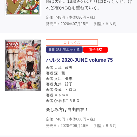
時は大正。18歳差のふたりはゆっくりと、け
れど確かに心を重ねていく。
定価
748
円（本体
680
円＋税）
発売日：2020年07月15日
判型：Ｂ６判
コミックス
試し読みをする
電子版
ハルタ 2020-JUNE volume 75
著者 大武 政夫
著者 森 薫
著者 入江 亜季
著者 九井 諒子
著者 長蔵 ヒロコ
著者 ｎａｍｏ
著者 かまぼこＲＥＤ
楽しみ方は自由自在！
定価
748
円（本体
680
円＋税）
発売日：2020年06月16日
判型：Ｂ５判