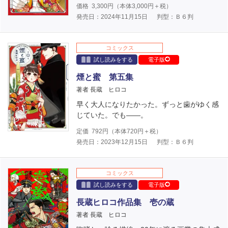
価格
3,300
円（本体
3,000
円＋税）
発売日：2024年11月15日
判型：Ｂ６判
コミックス
試し読みをする
電子版
煙と蜜 第五集
著者 長蔵 ヒロコ
早く大人になりたかった。ずっと歯がゆく感
じていた。でも――。
定価
792
円（本体
720
円＋税）
発売日：2023年12月15日
判型：Ｂ６判
コミックス
試し読みをする
電子版
長蔵ヒロコ作品集 壱の蔵
著者 長蔵 ヒロコ