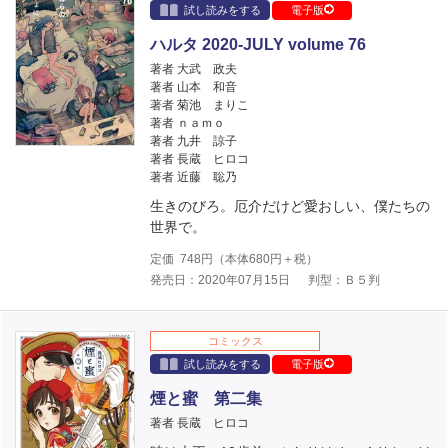
試し読みをする
電子版
ハルタ 2020-JULY volume 76
著者 大武 政夫
著者 山本 和音
著者 菊池 まりこ
著者 ｎａｍｏ
著者 九井 諒子
著者 長蔵 ヒロコ
著者 近藤 聡乃
生きのびろ。厄介だけど愛おしい、僕たちの
世界で。
定価
748
円（本体
680
円＋税）
発売日：2020年07月15日
判型：Ｂ５判
コミックス
試し読みをする
電子版
煙と蜜 第二集
著者 長蔵 ヒロコ