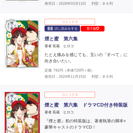
発売日：2026年03月13日
判型：Ｂ６判
コミックス
試し読みをする
電子版
煙と蜜 第六集
著者 長蔵 ヒロコ
たとえ痛みを感じても、互いの「すべて」に
向き合いたい。
定価
792
円（本体
720
円＋税）
発売日：2024年11月15日
判型：Ｂ６判
コミックス
煙と蜜 第六集 ドラマCD付き特装版
著者 長蔵 ヒロコ
『煙と蜜』初の特装版は、著者執筆の脚本×
豪華キャストのドラマCD！