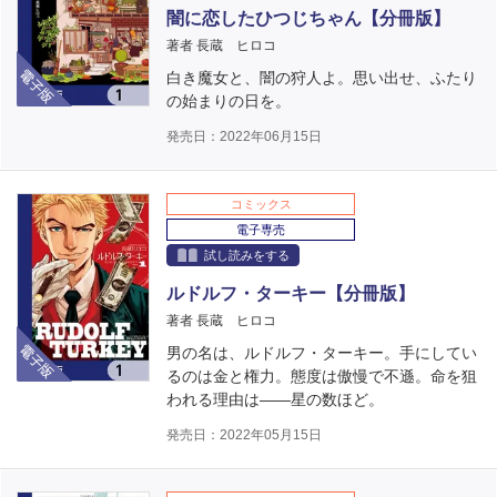
闇に恋したひつじちゃん【分冊版】
著者 長蔵 ヒロコ
電子版
白き魔女と、闇の狩人よ。思い出せ、ふたり
の始まりの日を。
発売日：2022年06月15日
コミックス
電子専売
試し読みをする
ルドルフ・ターキー【分冊版】
著者 長蔵 ヒロコ
電子版
男の名は、ルドルフ・ターキー。手にしてい
るのは金と権力。態度は傲慢で不遜。命を狙
われる理由は――星の数ほど。
発売日：2022年05月15日