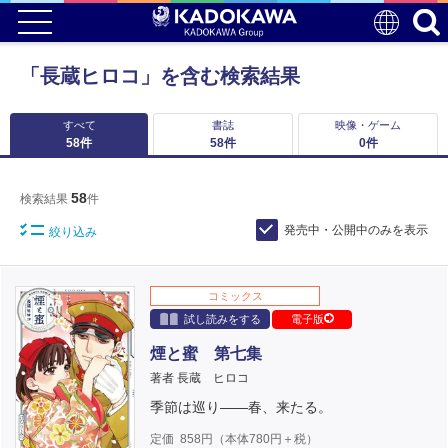
「長蔵ヒロコ」を含む検索結果
すべて
書誌
映像・ゲーム
58
件
58
件
0
件
58
検索結果
件
発売中・公開中のみを表示
絞り込み
コミックス
試し読みをする
電子版
煙と蜜 第七集
著者 長蔵 ヒロコ
季節は巡り――春、来たる。
定価
858
円（本体
780
円＋税）