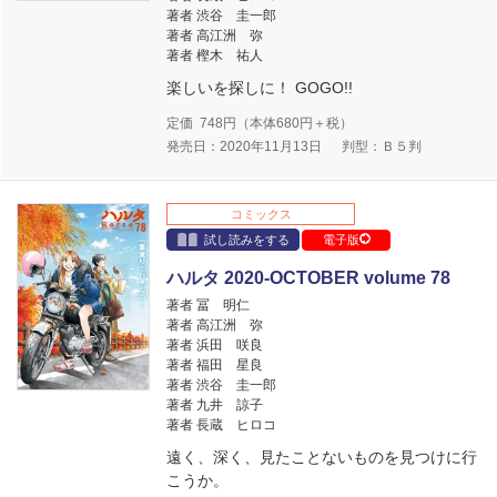
著者 渋谷 圭一郎
著者 高江洲 弥
著者 樫木 祐人
楽しいを探しに！ GOGO!!
定価
748
円（本体
680
円＋税）
発売日：2020年11月13日
判型：Ｂ５判
コミックス
試し読みをする
電子版
ハルタ 2020-OCTOBER volume 78
著者 冨 明仁
著者 高江洲 弥
著者 浜田 咲良
著者 福田 星良
著者 渋谷 圭一郎
著者 九井 諒子
著者 長蔵 ヒロコ
遠く、深く、見たことないものを見つけに行
こうか。