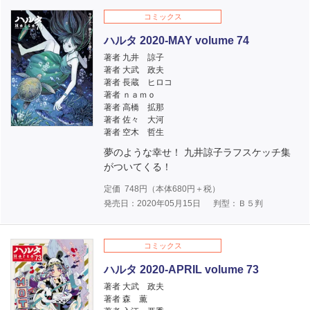
コミックス
ハルタ 2020-MAY volume 74
著者 九井 諒子
著者 大武 政夫
著者 長蔵 ヒロコ
著者 ｎａｍｏ
著者 高橋 拡那
著者 佐々 大河
著者 空木 哲生
夢のような幸せ！ 九井諒子ラフスケッチ集
がついてくる！
定価
748
円（本体
680
円＋税）
発売日：2020年05月15日
判型：Ｂ５判
コミックス
ハルタ 2020-APRIL volume 73
著者 大武 政夫
著者 森 薫