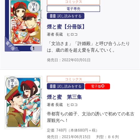
コミックス
電子専売
試し読みをする
煙と蜜【分冊版】
著者 長蔵 ヒロコ
電子版
「文治さま」「許婚殿」と呼び合うふたり
は、歳の差を超え愛を育んでいく。
発売日：2022年03月01日
コミックス
試し読みをする
電子版
煙と蜜 第三集
著者 長蔵 ヒロコ
帝都育ちの姫子、文治の誘いで初めての名古
屋観光へ！
定価
748
円（本体
680
円＋税）
発売日：2021年06月15日
判型：Ｂ６判