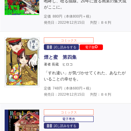
咆哮し、唸る描線。20年に渡る画業の集大成
がここに。
定価
880
円（本体
800
円＋税）
発売日：2022年12月15日
判型：Ｂ６判
コミックス
試し読みをする
電子版
煙と蜜 第四集
著者 長蔵 ヒロコ
「すれ違い」が気づかせてくれた、あなたが
いることの幸せを。
定価
748
円（本体
680
円＋税）
発売日：2022年12月15日
判型：Ｂ６判
コミックス
電子専売
試し読みをする