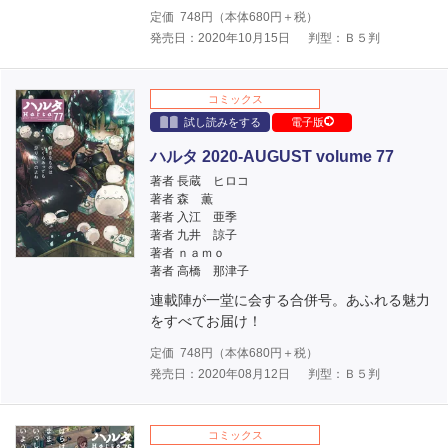
定価
748
円（本体
680
円＋税）
発売日：2020年10月15日
判型：Ｂ５判
コミックス
試し読みをする
電子版
ハルタ 2020-AUGUST volume 77
著者 長蔵 ヒロコ
著者 森 薫
著者 入江 亜季
著者 九井 諒子
著者 ｎａｍｏ
著者 高橋 那津子
連載陣が一堂に会する合併号。あふれる魅力
をすべてお届け！
定価
748
円（本体
680
円＋税）
発売日：2020年08月12日
判型：Ｂ５判
コミックス