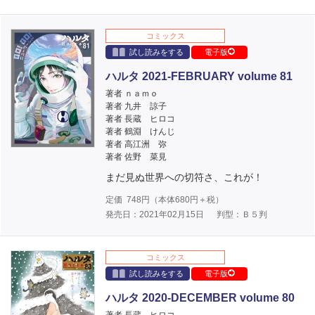
コミックス
試し読みをする
電子版
ハルタ 2021-FEBRUARY volume 81
著者 ｎａｍｏ
著者 九井 諒子
著者 長蔵 ヒロコ
著者 鶴淵 けんじ
著者 高江洲 弥
著者 佐野 菜見
まだ見ぬ世界への切符さ、これが！
定価
748
円（本体
680
円＋税）
発売日：2021年02月15日
判型：Ｂ５判
コミックス
試し読みをする
電子版
ハルタ 2020-DECEMBER volume 80