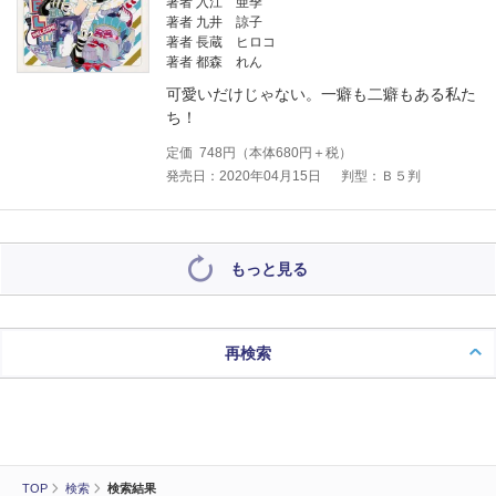
著者 入江 亜季
著者 九井 諒子
著者 長蔵 ヒロコ
著者 都森 れん
可愛いだけじゃない。一癖も二癖もある私た
ち！
定価
748
円（本体
680
円＋税）
発売日：2020年04月15日
判型：Ｂ５判
もっと見る
再検索
TOP
検索
検索結果