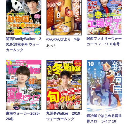
関西ファミリーウォー
関西FamilyWalker 2
のんのんびより 9巻
カー’１７→’１８冬号
018-19秋冬号 ウォー
あっと
カームック
東海ウォーカー2025-
九州冬Walker 2019
鍛冶屋ではじめる異世
26冬
ウォーカームック
界スローライフ 10