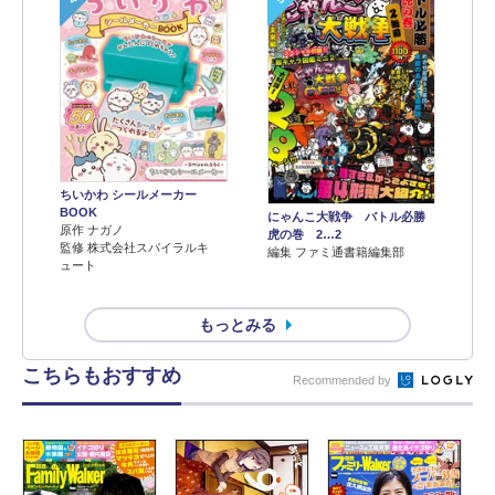
ちいかわ シールメーカー
BOOK
にゃんこ大戦争 バトル必勝
原作 ナガノ
虎の巻 2…2
監修 株式会社スパイラルキ
編集 ファミ通書籍編集部
ュート
もっとみる
こちらもおすすめ
Recommended by