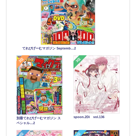
てれびげーむマガジン Septemb…2
2位
3位
spoon.2Di vol.136
別冊てれびげーむマガジン ス
ペシャル…2
4位
5位