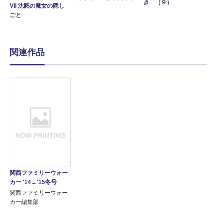
き （９）
VII 沈黙の魔女の隠し
ごと
関連作品
関西ファミリーウォー
カー '14→'15冬号
関西ファミリーウォー
カー編集部