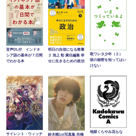
音声DL付 インドネ
明日の自信になる教養
呪ワレタ少年（２）
シア語の基本が７日間
２ 池上 彰 責任編集 幸
彼の秘密を知ってはい
でわかる本
せに生きるための政治
けない
地獄くらやみ花もな
サイレント・ウィッチ
鈴木曉1st写真集 共鳴