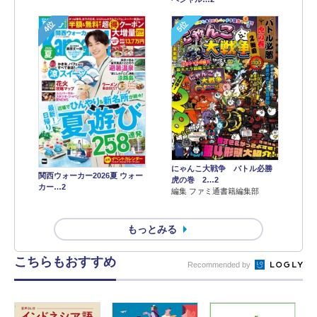
4位
5位
にゃんこ大戦争 バトル必勝
関西ウォーカー2026夏 ウォー
虎の巻 2…2
カー…2
編集 ファミ通書籍編集部
もっとみる
こちらもおすすめ
Recommended by