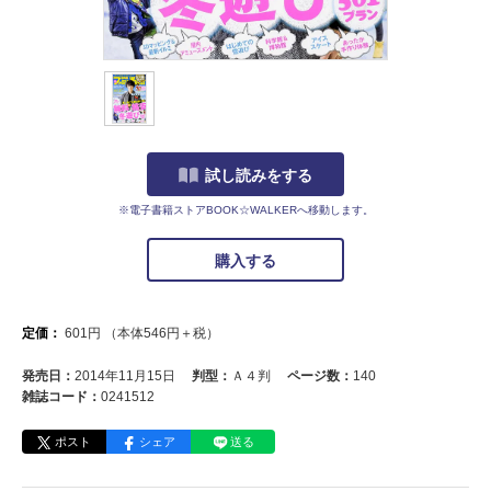
試し読みをする
※電子書籍ストアBOOK☆WALKERへ移動します。
購入する
定価：
601
円
（本体
546
円＋税）
発売日：
2014年11月15日
判型：
Ａ４判
ページ数：
140
雑誌コード：
0241512
ポスト
シェア
送る