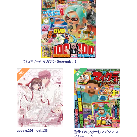
てれびげーむマガジン Septemb…2
2位
3位
spoon.2Di vol.136
別冊てれびげーむマガジン ス
ペシャル…2