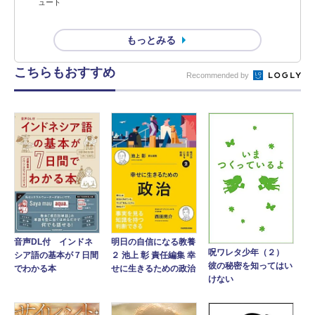
ュート
もっとみる
こちらもおすすめ
Recommended by
音声DL付 インドネ
明日の自信になる教養
呪ワレタ少年（２）
シア語の基本が７日間
２ 池上 彰 責任編集 幸
彼の秘密を知ってはい
でわかる本
せに生きるための政治
けない