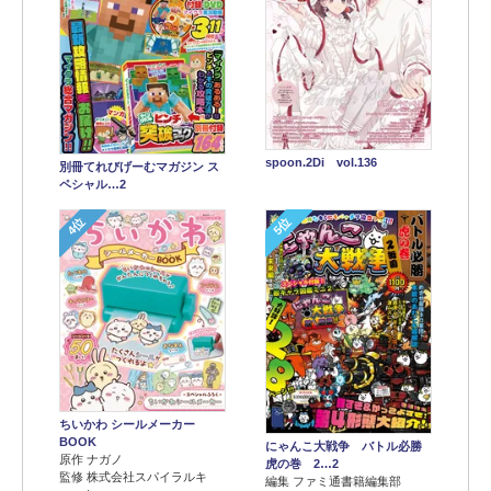
spoon.2Di vol.136
別冊てれびげーむマガジン ス
ペシャル…2
4位
5位
ちいかわ シールメーカー
BOOK
にゃんこ大戦争 バトル必勝
原作 ナガノ
虎の巻 2…2
監修 株式会社スパイラルキ
編集 ファミ通書籍編集部