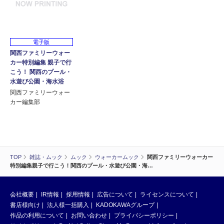
電子版
関西ファミリーウォー
カー特別編集 親子で行
こう！ 関西のプール・
水遊び公園・海水浴
関西ファミリーウォー
カー編集部
TOP
雑誌・ムック
ムック
ウォーカームック
関西ファミリーウォーカー
特別編集親子で行こう！関西のプール・水遊び公園・海…
会社概要
IR情報
採用情報
広告について
ライセンスについて
書店様向け
法人様一括購入
KADOKAWAグループ
作品の利用について
お問い合わせ
プライバシーポリシー