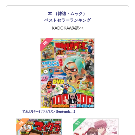
本 （雑誌・ムック）
ベストセラーランキング
KADOKAWA調べ
1位
てれびげーむマガジン Septemb…2
2位
3位