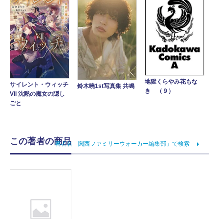
地獄くらやみ花もな
サイレント・ウィッチ
鈴木曉1st写真集 共鳴
き （９）
VII 沈黙の魔女の隠し
ごと
この著者の商品
著者名「関西ファミリーウォーカー編集部」で検索