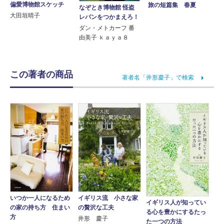
偏愛博物館スケッチ
旅の短篇集 春夏
なぞとき博物館 怪盗
大田垣晴子
レパンをつかまえろ！
ダン・メトカーフ 番
由美子 ｋａｙａ８
この著者の商品
著者名「井形慶子」で検索
いつか一人になるため
イギリス流 小さな家
イギリス人が知ってい
の家の持ち方 住まい
の贅沢な工夫
る心を豊かにするたっ
方
井形 慶子
た一つの方法