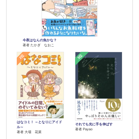
今夜はなんの魚かな？
著者 たかぎ なおこ
2位
3位
はなコミ！ ～となりにアイド
それでも光に手を伸ばす
ル～
著者 Payao
著者 大場 花菜