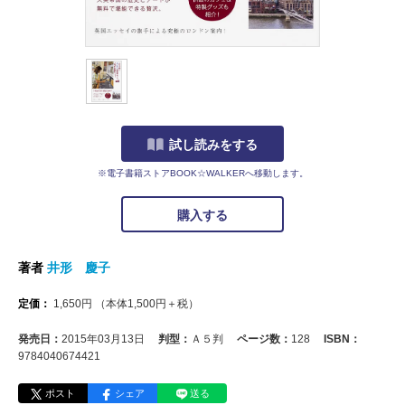
試し読みをする
※電子書籍ストアBOOK☆WALKERへ移動します。
購入する
著者
井形 慶子
定価：
1,650
円
（本体
1,500
円＋税）
発売日：
2015年03月13日
判型：
Ａ５判
ページ数：
128
ISBN：
9784040674421
ポスト
シェア
送る