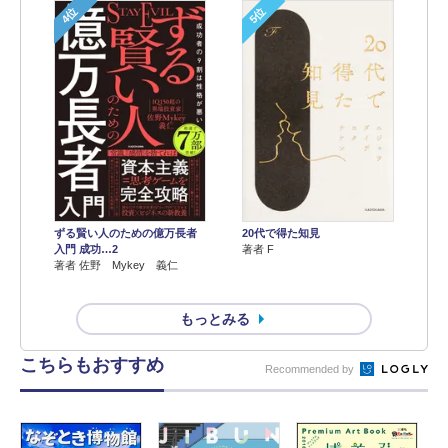
4位
5位
ずる賢い人のための億万長者
20代で得た知見
入門 成功…2
著者 F
著者 佐野 Mykey 義仁
もっとみる
こちらもおすすめ
Recommended by