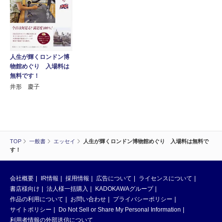
人生が輝くロンドン博
物館めぐり 入場料は
無料です！
井形 慶子
TOP
一般書
エッセイ
人生が輝くロンドン博物館めぐり 入場料は無料で
す！
会社概要
IR情報
採用情報
広告について
ライセンスについて
書店様向け
法人様一括購入
KADOKAWAグループ
作品の利用について
お問い合わせ
プライバシーポリシー
サイトポリシー
Do Not Sell or Share My Personal Information
利用者情報の外部送信について