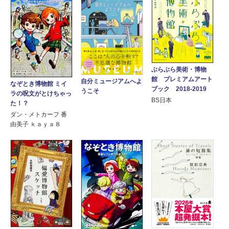
ぶらぶら美術・博物
館 プレミアムアート
自分ミュージアムへよ
なぞとき博物館 ミイ
ブック 2018‐2019
うこそ
ラの呪文がとけちゃっ
BS日本
た！？
ダン・メトカーフ 番
由美子 ｋａｙａ８