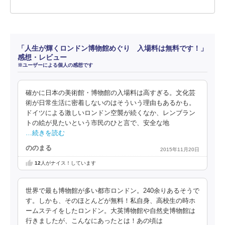
「人生が輝くロンドン博物館めぐり 入場料は無料です！」
感想・レビュー
※ユーザーによる個人の感想です
確かに日本の美術館・博物館の入場料は高すぎる。文化芸
術が日常生活に密着しないのはそういう理由もあるかも。
ドイツによる激しいロンドン空襲が続くなか、レンブラン
トの絵が見たいという市民のひと言で、安全な地
…続きを読む
ののまる
2015年11月20日
12
人がナイス！しています
世界で最も博物館が多い都市ロンドン。240余りあるそうで
す。しかも、そのほとんどが無料！私自身、高校生の時ホ
ームステイをしたロンドン。大英博物館や自然史博物館は
行きましたが、こんなにあったとは！あの頃は