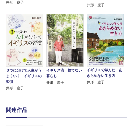
井形 慶子
井形 慶子
イギリスで学んだ あ
３つに分けて人生がう
イギリス流 捨てない
きらめない生き方
まくいく イギリスの
暮らし
習慣
井形 慶子
井形 慶子
井形 慶子
関連作品