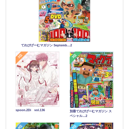
てれびげーむマガジン Septemb…2
2位
3位
spoon.2Di vol.136
別冊てれびげーむマガジン ス
ペシャル…2
4位
5位