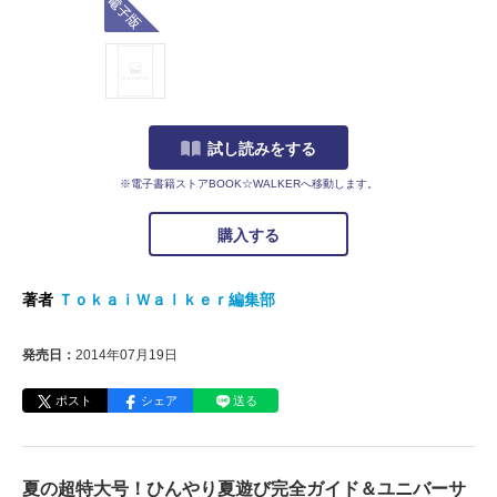
試し読みをする
※電子書籍ストアBOOK☆WALKERへ移動します。
購入する
著者
ＴｏｋａｉＷａｌｋｅｒ編集部
発売日：
2014年07月19日
ポスト
シェア
送る
夏の超特大号！ひんやり夏遊び完全ガイド＆ユニバーサ