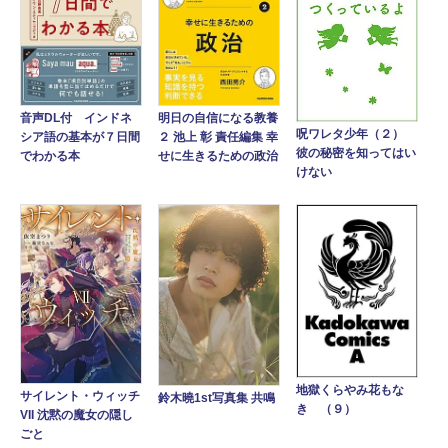
音声DL付 インドネ
明日の自信になる教養
呪ワレタ少年（２）
シア語の基本が７日間
２ 池上 彰 責任編集 幸
彼の秘密を知ってはい
でわかる本
せに生きるための政治
けない
地獄くらやみ花もな
サイレント・ウィッチ
鈴木曉1st写真集 共鳴
き （９）
VII 沈黙の魔女の隠し
ごと