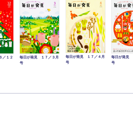
毎日が発見 １７／４月
毎日が発見 
毎日が発見 １７／３月
６／１２
号
号
号