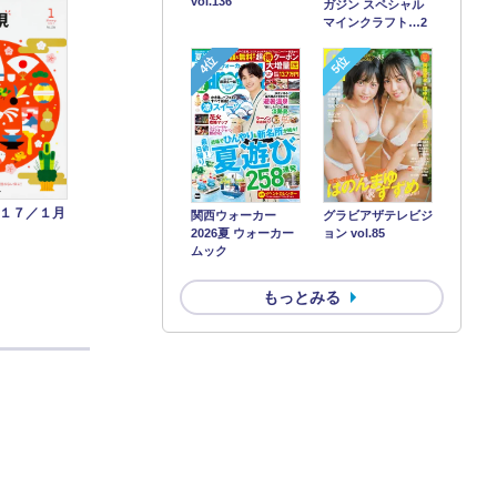
vol.136
ガジン スペシャル
マインクラフト…2
4位
5位
１７／１月
関西ウォーカー
グラビアザテレビジ
2026夏 ウォーカー
ョン vol.85
ムック
もっとみる