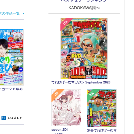
KADOKAWA調べ
ズの作品一覧
1位
てれびげーむマガジン September 2026
ーカー２６年８
2位
3位
y
spoon.2Di
別冊てれびげーむマ