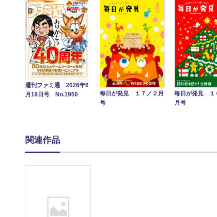
週刊ファミ通 2026年6
毎日が発見 １７／２月
毎日が発見 １
月18日号 No.1950
号
月号
関連作品