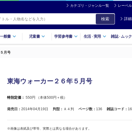
カテゴリ・ジャンル一覧
レーベル
検索
詳細
一般書
児童書
学習参考書
生活
実用
雑誌
ムック
・
・
５月号
東海ウォーカー２６年５月号
特別定価：
550
円 （本体
500
円＋税）
発売日：
2014年04月19日
判型：
Ａ４判
ページ数：
136
雑誌コード：
16
※画像は表紙及び帯等、実際とは異なる場合があります。