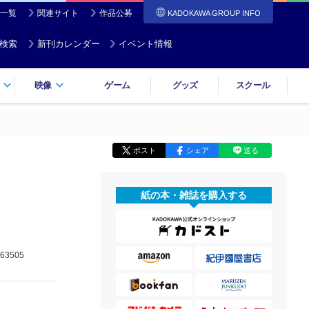
一覧
関連サイト
作品公募
KADOKAWA GROUP INFO
検索
新刊カレンダー
イベント情報
映像
ゲーム
グッズ
スクール
ポスト
シェア
送る
紙の本・雑誌を購入する
63505