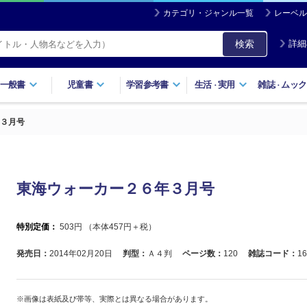
カテゴリ・ジャンル一覧
レーベル
検索
詳細
一般書
児童書
学習参考書
生活
実用
雑誌
ムック
・
・
３月号
東海ウォーカー２６年３月号
特別定価：
503
円 （本体
457
円＋税）
発売日：
2014年02月20日
判型：
Ａ４判
ページ数：
120
雑誌コード：
16
※画像は表紙及び帯等、実際とは異なる場合があります。