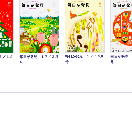
毎日が発見 １７／４月
毎日が発見 
毎日が発見 １７／３月
６／１２
号
号
号