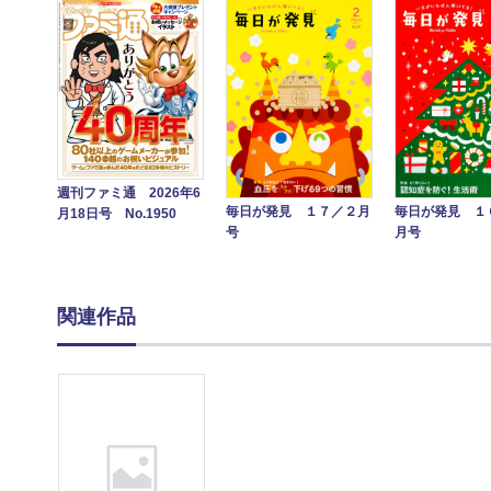
週刊ファミ通 2026年6
毎日が発見 １７／２月
毎日が発見 １
月18日号 No.1950
号
月号
関連作品