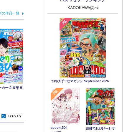
KADOKAWA調べ
ズの作品一覧
1位
てれびげーむマガジン September 2026
ーカー２６年８
2位
3位
y
spoon.2Di
別冊てれびげーむマ