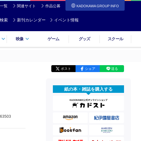
一覧
関連サイト
作品公募
KADOKAWA GROUP INFO
検索
新刊カレンダー
イベント情報
映像
ゲーム
グッズ
スクール
ポスト
シェア
送る
紙の本・雑誌を購入する
63503