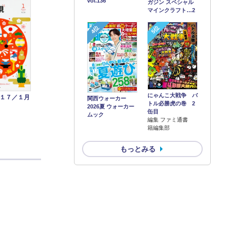
vol.136
ガジン スペシャル
マインクラフト…2
4位
5位
にゃんこ大戦争 バ
１７／１月
関西ウォーカー
トル必勝虎の巻 2
2026夏 ウォーカー
缶目
ムック
編集 ファミ通書
籍編集部
もっとみる