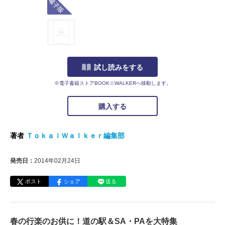
試し読みをする
※電子書籍ストアBOOK☆WALKERへ移動します。
購入する
著者
ＴｏｋａｉＷａｌｋｅｒ編集部
発売日：
2014年02月24日
ポスト
シェア
送る
春の行楽のお供に！道の駅＆SA・PAを大特集