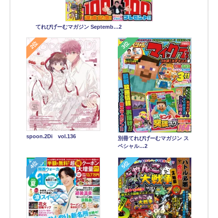
てれびげーむマガジン Septemb…2
2位
3位
spoon.2Di vol.136
別冊てれびげーむマガジン ス
ペシャル…2
4位
5位