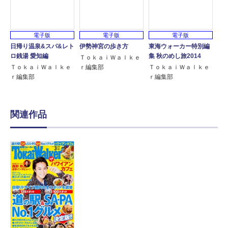
電子版
電子版
電子版
日帰り温泉&スパ&レト
伊勢神宮の歩き方
東海ウォーカー特別編
ロ銭湯 愛知編
集 秋のめし旅2014
ＴｏｋａｉＷａｌｋｅ
ＴｏｋａｉＷａｌｋｅ
ｒ編集部
ＴｏｋａｉＷａｌｋｅ
ｒ編集部
ｒ編集部
関連作品