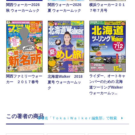
関西ウォーカー2026
関西ウォーカー2026
横浜ウォーカー２０１
秋 ウォーカームック
夏 ウォーカームック
７年７月号
ライダー、オートキャ
関西ファミリーウォー
北海道Walker 2018
ンパーのための 北海
カー ２０１７春号
夏号 ウォーカームッ
道ツーリングWalker
ク
ウォーカームッ...
この著者の商品
著者名「ＴｏｋａｉＷａｌｋｅｒ編集部」で検索