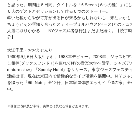
と思った。期間は６日間。タイトルを「6 Seeds (６つの種）」に
６人のゲストとセッションして作る６つのストーリー。
蒔いた種からやがて芽が出る日が来るかもしれないし、来ないかも
ちょうどその頃知り合ったスティーブミルハウス(ベース)とのデュ
人選に取りかかる――NYジャズ武者修行はまだまだ続く。【読了時
分】
大江千里・おおえせんり
1960年9月6日大阪生まれ。1983年デビュー。2008年、ジャズピ
し相棒(ダックスフンド♀)を連れてNYの音楽大学へ留学。ジャズアル
mature slow』『Spooky Hotel』をリリース。東京ジャズフェス
連続出演。現在は米国内で積極的なライブ活動を展開中。ＮＹジャ
を綴った『9th Note』全12冊、日本家屋体験エッセイ『僕の家』全
中。
※画像は表紙及び帯等、実際とは異なる場合があります。