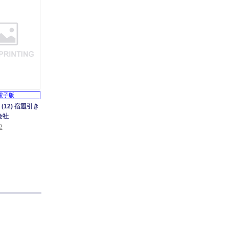
電子版
e (12) 宿題引き
会社
里