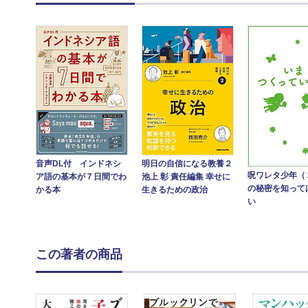
音声DL付 インドネシ
明日の自信になる教養２
呪ワレタ少年（
ア語の基本が７日間でわ
池上 彰 責任編集 幸せに
の秘密を知って
かる本
生きるための政治
い
この著者の商品