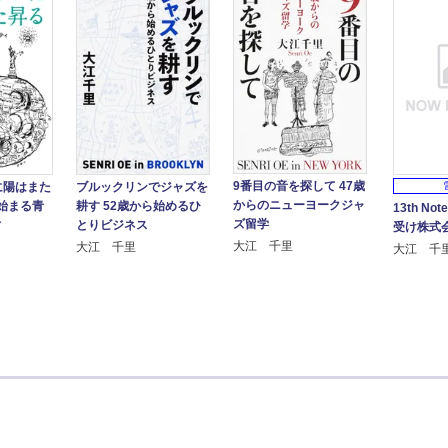
9番目の音を探して 47歳
ブルックリンでジャズを
に陽はまた
からのニューヨークジャ
耕す 52歳から始めるひ
ら始まる青
13th Not
ズ留学
とりビジネス
ィ
受け株式
大江 千里
大江 千里
大江 千