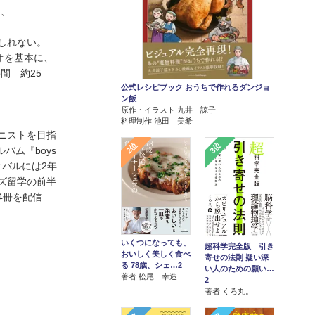
し、
しれない。
オを基本に、
間 約25
公式レシピブック おうちで作れるダンジョ
ン飯
原作・イラスト 九井 諒子
料理制作 池田 美希
アニストを目指
2位
3位
バム『boys
ティバルには2年
ズ留学の前半
4冊を配信
いくつになっても、
超科学完全版 引き
おいしく美しく食べ
寄せの法則 疑い深
る 78歳、シェ…2
い人のための願い…
著者 松尾 幸造
2
著者 くろ丸。