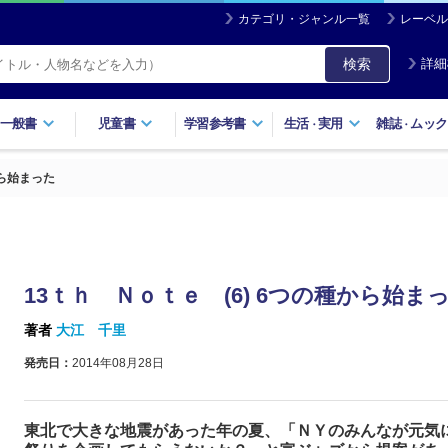
カテゴリ・ジャンル一覧
レーベル
検索
詳細
一般書
児童書
学習参考書
生活
実用
雑誌
ムック
・
・
から始まった
13ｔｈ Ｎｏｔｅ (6) 6つの種から始ま
著者
大江 千里
発売日：
2014年08月28日
東北で大きな地震があった年の夏、「ＮＹのみんなが元気