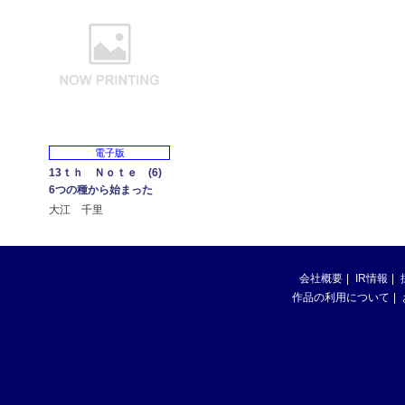
電子版
13ｔｈ Ｎｏｔｅ (6)
6つの種から始まった
大江 千里
会社概要
IR情報
作品の利用について