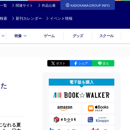
一覧
関連サイト
作品公募
KADOKAWA GROUP INFO
検索
新刊カレンダー
イベント情報
映像
ゲーム
グッズ
スクール
ポスト
シェア
送る
電子版を購入
った
になれる夏