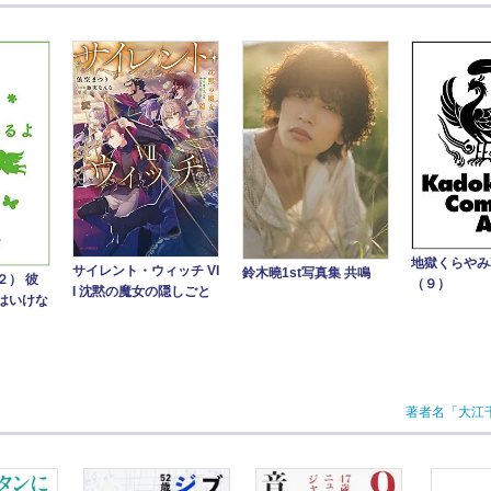
地獄くらや
サイレント・ウィッチ VI
鈴木曉1st写真集 共鳴
２） 彼
（９）
I 沈黙の魔女の隠しごと
はいけな
著者名「大江