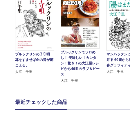
ブルックリンでソロめ
ブルックリンの子守唄
マンハッタン
し！ 美味しい！カンタ
耳をすませば命の音が聴
昇る 60歳か
ン！驚き！の大江屋レシ
こえる。
春グラフィテ
ピから46皿のラブ＆ピー
大江 千里
大江 千里
ス
大江 千里
最近チェックした商品