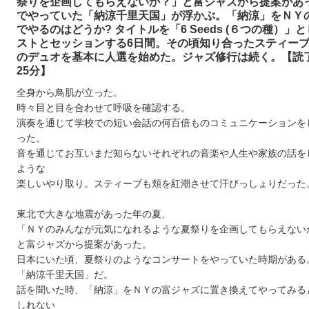
祭りを企画してもらえないか？」と富ジャズから提案があ
でやっていた「納涼千里天国」が浮かぶ。「納涼」をＮＹ
でやるのはどうか? タイトルを「6 Seeds (６つの種）」
ストとセッションする6日間。その頃知り合ったスティーブ 
のデュオを基本に人選を始めた。ジャズ修行は続く。【読
25分】
全身から鳥肌が立った。
時々目と目を合わせて呼吸を確認する。
演奏を通じて学校での短い会話の何百倍ものコミュニケーションを
った。
音を通じてお互いまだ知らないそれぞれの音楽や人生や家族の話を
ような
楽しいやり取り。スティーブも頬を紅潮させて汗びっしょりだった。
東北で大きな地震があった年の夏、
「ＮＹのみんなが元気になれるような夏祭りを企画してもらえない
と富ジャズから提案があった。
日本にいた頃、夏祭りのようなコンサートをやっていた時期がある
「納涼千里天国」だ。
話を聞いた時、「納涼」をＮＹの富ジャズに置き換えてやってみる
しれない