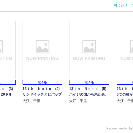
同じシリー
版
電子版
電子版
ｅ (3)
13ｔｈ Ｎｏｔｅ (4)
13ｔｈ Ｎｏｔｅ (5)
13ｔｈ 
20ドル
サンドイッチとビバップ
ハイジの国から来た男。
6つの種
大江 千里
大江 千里
大江 千
Recommended b