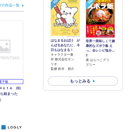
4位
5位
ズの作品一覧
はなまるおばけ が
世界一美味しくて健
んばるあなたに、今
康的なズボラ飯 え
日もはなまる！
っ、全レシピ塩分…
キャラクター著
2
作 株式会社サン
著 はらぺこグリ
リオ
ズリー
監修 鈴木 裕介
もっとみる
電子版
Ｎｏｔｅ (6)
から始まった
里
y