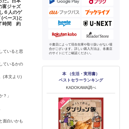
った。日本
の富ジャズ
とし６人のゲ
(ベース)と
了時間 約
※書店によって現在在庫や取り扱いがない場
合がございます。詳しい購入方法は、各書店
していると思
のサイトにてご確認ください。
しているかの
本 （生活・実用書）
(本文より)
ベストセラーランキング
KADOKAWA調べ
か？」
1位
。
と面白いかも