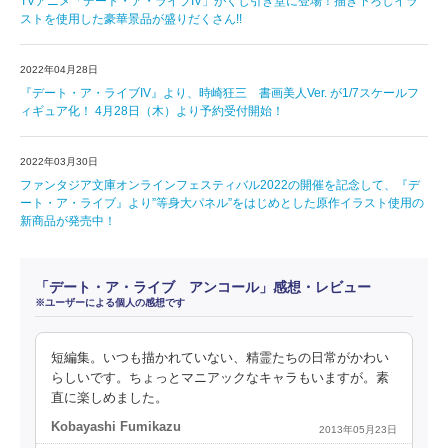
TVアニメ「デート・ア・ライブIV」がくじ引き堂に登場！描き下ろしイラ
ストを使用した豪華景品が盛りだくさん!!
2022年04月28日
『デート・ア・ライブIV』より、時崎狂三 書画美人Ver. が1/7スケールフ
ィギュア化！ 4月28日（木）より予約受付開始！
2022年03月30日
ファンタジア文庫オンラインフェスティバル2022の開催を記念して、『デ
ート・ア・ライブ』より”等身大パネル”をはじめとした原作イラスト使用の
新商品が発売中！
「デート・ア・ライブ アンコール」感想・レビュー
※ユーザーによる個人の感想です
短編集。いつも描かれていない、精霊たちの日常がかわい
らしいです。ちょっとマニアックなキャラもいますが。素
直に楽しめました。
Kobayashi Fumikazu
2013年05月23日