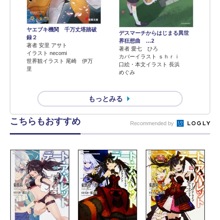
ヤエブキ機関 千万丈塔踏破
デスマーチからはじまる異世
録２
界狂想曲 …2
著者 安里 アサト
著者 愛七 ひろ
イラスト necomi
カバーイラスト ｓｈｒｉ
世界観イラスト 尾崎 伊万
口絵・本文イラスト 長浜
里
めぐみ
もっとみる
こちらもおすすめ
Recommended by