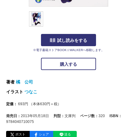
試し読みをする
※電子書籍ストアBOOK☆WALKERへ移動します。
購入する
著者
橘 公司
イラスト
つなこ
定価：
693
円
（本体
630
円＋税）
発売日：
2013年05月18日
判型：
文庫判
ページ数：
320
ISBN：
9784040710075
ポスト
シェア
送る