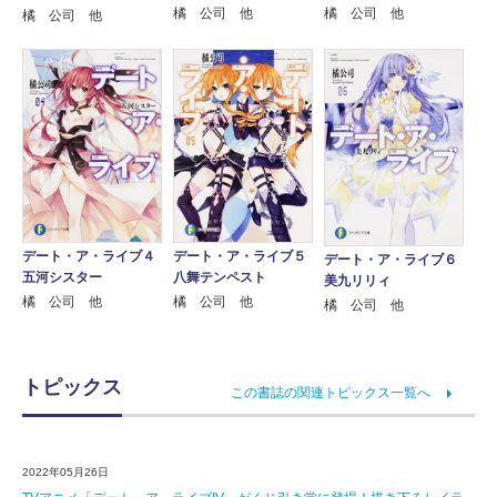
橘 公司 他
橘 公司 他
橘 公司 他
デート・ア・ライブ４
デート・ア・ライブ５
デート・ア・ライブ６
五河シスター
八舞テンペスト
美九リリィ
橘 公司 他
橘 公司 他
橘 公司 他
トピックス
この書誌の関連トピックス一覧へ
2022年05月26日