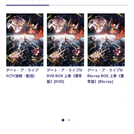
デート・ア・ライブⅣ
デート・ア・ライブⅣ
デ
デート・ア・ライブ
Ⅳ
DVD BOX 上巻《通常
Blu-ray BOX 上巻《通
Bl
Ⅳ[TV放映・配信]
原
版》[DVD]
常版》[Blu-ray]
作
描
き
リ
ー
ド
付
》
[Bl