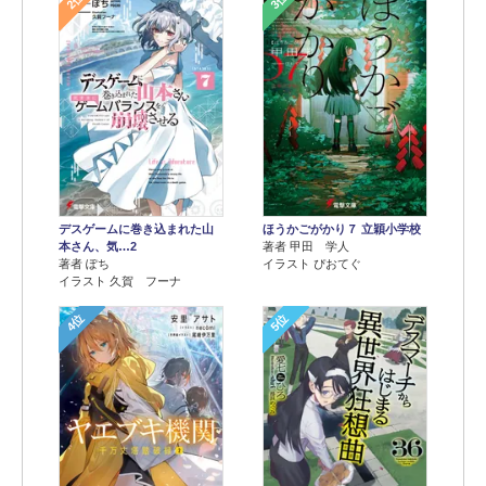
2位
3位
デスゲームに巻き込まれた山
ほうかごがかり７ 立穎小学校
本さん、気…2
著者 甲田 学人
著者 ぽち
イラスト ぴおてぐ
イラスト 久賀 フーナ
4位
5位