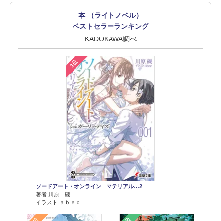
本 （ライトノベル）
ベストセラーランキング
KADOKAWA調べ
1位
ソードアート・オンライン マテリアル…2
著者 川原 礫
イラスト ａｂｅｃ